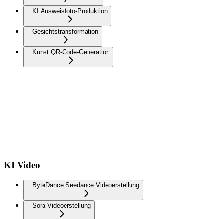
KI Ausweisfoto-Produktion
Gesichtstransformation
Kunst QR-Code-Generation
KI Video
ByteDance Seedance Videoerstellung
Sora Videoerstellung