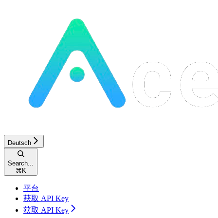
Deutsch
Search...
⌘
K
平台
获取 API Key
获取 API Key