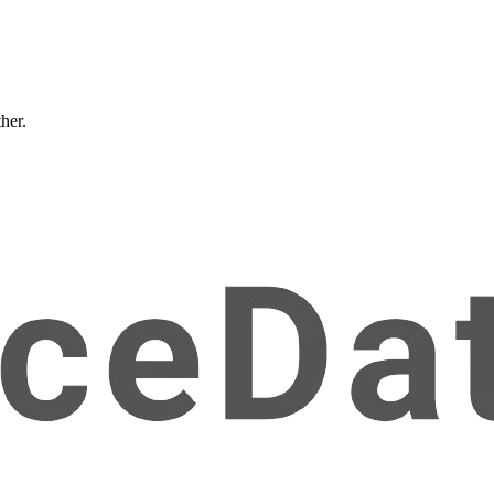
ther.