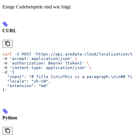
Einige Codebeispiele sind wie folgt:
CURL
curl
 -X
 POST
 'https://api.acedata.cloud/localization/tr
-H 
'accept: application/json'
 \
-H 
'authorization: Bearer {token}'
 \
-H 
'content-type: application/json'
 \
-d 
'{
  "input": "# Title 1\n\nThis is a paragraph.\n\n## Tit
  "locale": "zh-CN",
  "extension": "md"
}'
Python