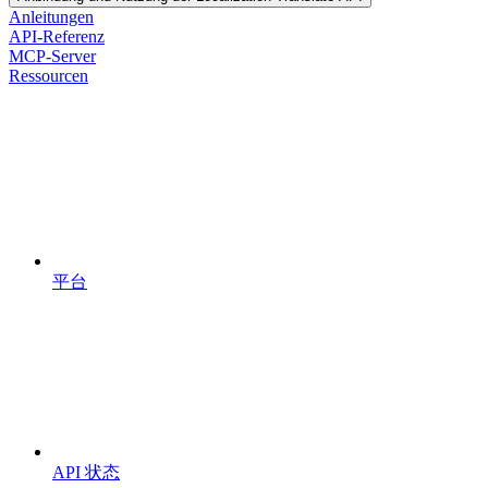
Anleitungen
API-Referenz
MCP-Server
Ressourcen
平台
API 状态