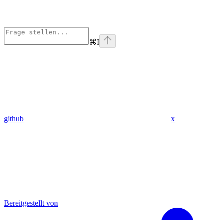
⌘
I
github
x
Bereitgestellt von