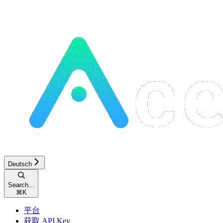
Deutsch
Search...
⌘
K
平台
获取 API Key