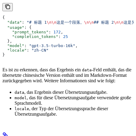
{
  "data"
: 
"# 标题 1
\n\n
这是一个段落。
\n\n
## 标题 2
\n\n
这是另
  "usage"
: {
    "prompt_tokens"
: 
172
,
    "completion_tokens"
: 
25
  },
  "model"
: 
"gpt-3.5-turbo-16k"
,
  "locale"
: 
"zh-CN"
}
Es ist zu erkennen, dass das Ergebnis ein
-Feld enthält, das die
data
übersetzte chinesische Version enthält und im Markdown-Format
zurückgegeben wird. Weitere Informationen sind wie folgt:
, das Ergebnis dieser Übersetzungsaufgabe.
data
, das für diese Übersetzungsaufgabe verwendete große
model
Sprachmodell.
, der Typ der Übersetzungssprache dieser
locale
Übersetzungsaufgabe.