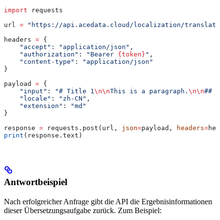
import
 requests
url 
=
 "https://api.acedata.cloud/localization/translate
headers 
=
 {
    "accept"
: 
"application/json"
,
    "authorization"
: 
"Bearer 
{token}
"
,
    "content-type"
: 
"application/json"
}
payload 
=
 {
    "input"
: 
"# Title 1
\n\n
This is a paragraph.
\n\n
## T
    "locale"
: 
"zh-CN"
,
    "extension"
: 
"md"
}
response 
=
 requests.post(url, 
json
=
payload, 
headers
=
hea
print
(response.text)
Antwortbeispiel
Nach erfolgreicher Anfrage gibt die API die Ergebnisinformationen
dieser Übersetzungsaufgabe zurück. Zum Beispiel: