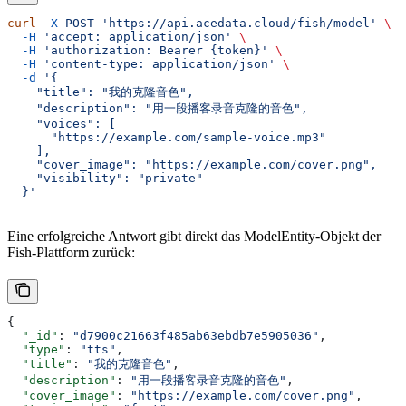
curl
 -X
 POST
 'https://api.acedata.cloud/fish/model'
 \
  -H
 'accept: application/json'
 \
  -H
 'authorization: Bearer {token}'
 \
  -H
 'content-type: application/json'
 \
  -d
 '{
    "title": "我的克隆音色",
    "description": "用一段播客录音克隆的音色",
    "voices": [
      "https://example.com/sample-voice.mp3"
    ],
    "cover_image": "https://example.com/cover.png",
    "visibility": "private"
  }'
Eine erfolgreiche Antwort gibt direkt das ModelEntity-Objekt der
Fish-Plattform zurück:
{
  "_id"
: 
"d7900c21663f485ab63ebdb7e5905036"
,
  "type"
: 
"tts"
,
  "title"
: 
"我的克隆音色"
,
  "description"
: 
"用一段播客录音克隆的音色"
,
  "cover_image"
: 
"https://example.com/cover.png"
,