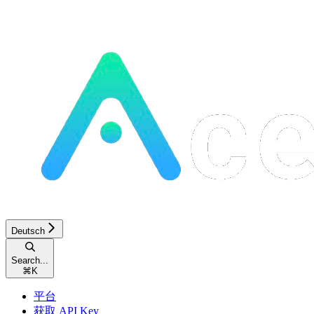
Deutsch
Search...
⌘
K
平台
获取 API Key