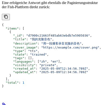
Eine erfolgreiche Antwort gibt ebenfalls die Paginierungsstruktur
der Fish-Plattform direkt zurück:
{
  "items"
: [
    {
      "_id"
: 
"d7900c21663f485ab63ebdb7e5905036"
,
      "title"
: 
"我的克隆音色"
,
      "description"
: 
"用一段播客录音克隆的音色"
,
      "cover_image"
: 
"https://example.com/cover.png"
,
      "type"
: 
"tts"
,
      "state"
: 
"trained"
,
      "tags"
: [],
      "languages"
: [
"zh"
, 
"en"
],
      "visibility"
: 
"private"
,
      "created_at"
: 
"2025-05-09T12:34:56.789Z"
,
      "updated_at"
: 
"2025-05-09T12:34:56.789Z"
    }
  ],
  "total"
: 
1
}