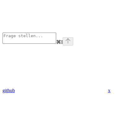
⌘
I
github
x