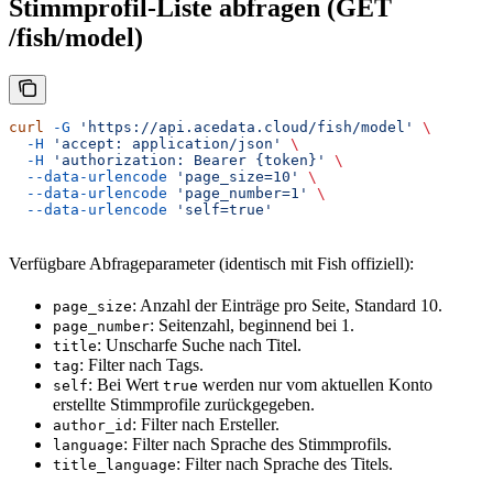
Stimmprofil-Liste abfragen (GET
/fish/model)
curl
 -G
 'https://api.acedata.cloud/fish/model'
 \
  -H
 'accept: application/json'
 \
  -H
 'authorization: Bearer {token}'
 \
  --data-urlencode
 'page_size=10'
 \
  --data-urlencode
 'page_number=1'
 \
  --data-urlencode
 'self=true'
Verfügbare Abfrageparameter (identisch mit Fish offiziell):
: Anzahl der Einträge pro Seite, Standard 10.
page_size
: Seitenzahl, beginnend bei 1.
page_number
: Unscharfe Suche nach Titel.
title
: Filter nach Tags.
tag
: Bei Wert
werden nur vom aktuellen Konto
self
true
erstellte Stimmprofile zurückgegeben.
: Filter nach Ersteller.
author_id
: Filter nach Sprache des Stimmprofils.
language
: Filter nach Sprache des Titels.
title_language