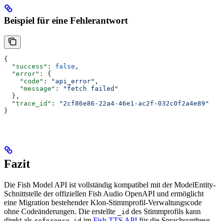
Beispiel für eine Fehlerantwort
{
  "success"
: 
false
,
  "error"
: {
    "code"
: 
"api_error"
,
    "message"
: 
"fetch failed"
  },
  "trace_id"
: 
"2cf86e86-22a4-46e1-ac2f-032c0f2a4e89"
}
Fazit
Die Fish Model API ist vollständig kompatibel mit der ModelEntity-
Schnittstelle der offiziellen Fish Audio OpenAPI und ermöglicht
eine Migration bestehender Klon-Stimmprofil-Verwaltungscode
ohne Codeänderungen. Die erstellte
des Stimmprofils kann
_id
direkt als
im
Fish TTS API
für die Sprachsynthese
reference_id