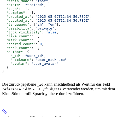
  "train_mode"
: 
"fast"
,
  "state"
: 
"trained"
,
  "tags"
: [],
  "samples"
: [],
  "created_at"
: 
"2025-05-09T12:34:56.789Z"
,
  "updated_at"
: 
"2025-05-09T12:34:56.789Z"
,
  "languages"
: [
"zh"
, 
"en"
],
  "visibility"
: 
"private"
,
  "lock_visibility"
: 
false
,
  "like_count"
: 
0
,
  "mark_count"
: 
0
,
  "shared_count"
: 
0
,
  "task_count"
: 
0
,
  "author"
: {
    "_id"
: 
"user_id"
,
    "nickname"
: 
"user_nickname"
,
    "avatar"
: 
"user_avatar"
  }
}
Die zurückgegebene
kann anschließend als Wert für das Feld
_id
in
verwendet werden, um mit dem
reference_id
POST /fish/tts
Klon-Stimmprofil Sprachsynthese durchzuführen.