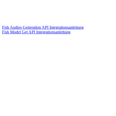
Fish Audios Generation API Integrationsanleitung
Fish Model Get API Integrationsanleitung