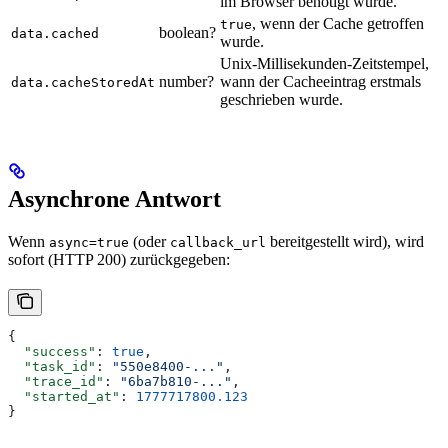
im Browser benötigt wurde.
, wenn der Cache getroffen
true
boolean?
data.cached
wurde.
Unix-Millisekunden-Zeitstempel,
number?
wann der Cacheeintrag erstmals
data.cacheStoredAt
geschrieben wurde.
Asynchrone Antwort
Wenn
(oder
bereitgestellt wird), wird
async=true
callback_url
sofort (HTTP 200) zurückgegeben:
{
  "success"
: 
true
,
  "task_id"
: 
"550e8400-..."
,
  "trace_id"
: 
"6ba7b810-..."
,
  "started_at"
: 
1777717800.123
}