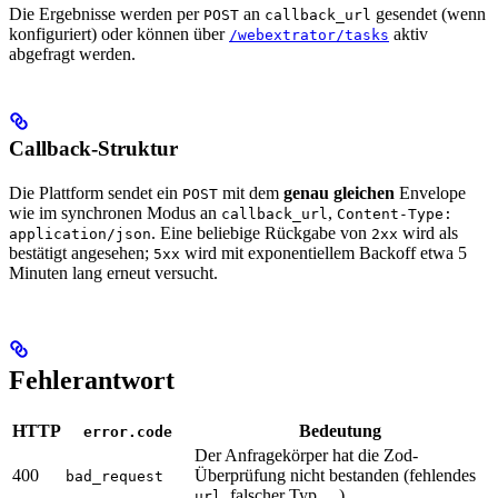
Die Ergebnisse werden per
an
gesendet (wenn
POST
callback_url
konfiguriert) oder können über
aktiv
/webextrator/tasks
abgefragt werden.
Callback-Struktur
Die Plattform sendet ein
mit dem
genau gleichen
Envelope
POST
wie im synchronen Modus an
,
callback_url
Content-Type:
. Eine beliebige Rückgabe von
wird als
application/json
2xx
bestätigt angesehen;
wird mit exponentiellem Backoff etwa 5
5xx
Minuten lang erneut versucht.
Fehlerantwort
HTTP
Bedeutung
error.code
Der Anfragekörper hat die Zod-
400
Überprüfung nicht bestanden (fehlendes
bad_request
, falscher Typ …).
url