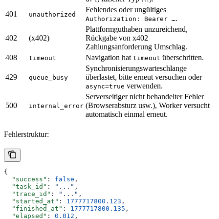
Fehlendes oder ungültiges
401
unauthorized
.
Authorization: Bearer …
Plattformguthaben unzureichend,
402
(x402)
Rückgabe von x402
Zahlungsanforderung Umschlag.
408
Navigation hat
überschritten.
timeout
timeout
Synchronisierungswarteschlange
429
überlastet, bitte erneut versuchen oder
queue_busy
verwenden.
async=true
Serverseitiger nicht behandelter Fehler
500
(Browserabsturz usw.), Worker versucht
internal_error
automatisch einmal erneut.
Fehlerstruktur:
{
  "success"
: 
false
,
  "task_id"
: 
"..."
,
  "trace_id"
: 
"..."
,
  "started_at"
: 
1777717800.123
,
  "finished_at"
: 
1777717800.135
,
  "elapsed"
: 
0.012
,