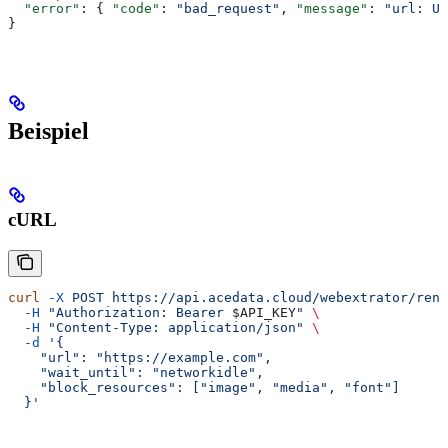
  "error"
: { 
"code"
: 
"bad_request"
, 
"message"
: 
"url: Un
}
Beispiel
cURL
curl
 -X
 POST
 https://api.acedata.cloud/webextrator/rend
  -H
 "Authorization: Bearer 
$API_KEY
"
 \
  -H
 "Content-Type: application/json"
 \
  -d
 '{
    "url": "https://example.com",
    "wait_until": "networkidle",
    "block_resources": ["image", "media", "font"]
  }'