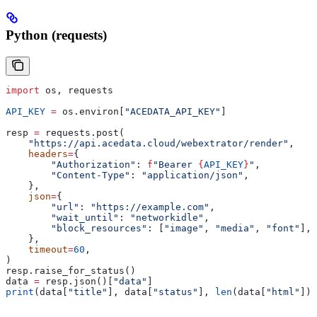
Python (requests)
import
 os, requests
API_KEY
 =
 os.environ[
"ACEDATA_API_KEY"
]
resp 
=
 requests.post(
    "https://api.acedata.cloud/webextrator/render"
,
    headers
=
{
        "Authorization"
: 
f
"Bearer 
{
API_KEY
}
"
,
        "Content-Type"
: 
"application/json"
,
    },
    json
=
{
        "url"
: 
"https://example.com"
,
        "wait_until"
: 
"networkidle"
,
        "block_resources"
: [
"image"
, 
"media"
, 
"font"
],
    },
    timeout
=
60
,
)
resp.raise_for_status()
data 
=
 resp.json()[
"data"
]
print
(data[
"title"
], data[
"status"
], 
len
(data[
"html"
]))