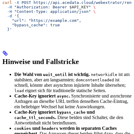
curl
 -X
 POST
 https://api.acedata.cloud/webextrator/rend
  -H
 "Authorization: Bearer 
$API_KEY
"
 \
  -H
 "Content-Type: application/json"
 \
  -d
 '{
    "url": "https://example.com",
    "bypass_cache": true
  }'
Hinweise und Fallstricke
Die Wahl von
ist wichtig.
ist am
wait_until
networkidle
stabilsten, aber am langsamsten;
ist
domcontentloaded
schnell, könnte aber asynchron injizierte Inhalte übersehen;
eignet sich für traditionelle statische Seiten.
load
Cache-Key ignoriert
.
Synchronisierte und asynchrone
async
Anfragen an dieselbe URL treffen denselben Cache-Eintrag,
ein beliebiger Wechsel hat keine Auswirkungen.
Cache-Key ignoriert
und
bypass_cache
.
Diese beiden sind Schalter, die den
cache_ttl_seconds
Antwortinhalt nicht beeinflussen.
und
werden in separaten Caches
cookies
headers
gespeichert.
Das Anpassen dieser beiden führt dazu, dass die