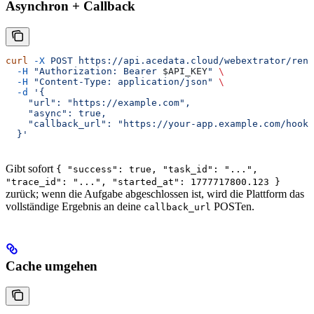
Asynchron + Callback
curl
 -X
 POST
 https://api.acedata.cloud/webextrator/rend
  -H
 "Authorization: Bearer 
$API_KEY
"
 \
  -H
 "Content-Type: application/json"
 \
  -d
 '{
    "url": "https://example.com",
    "async": true,
    "callback_url": "https://your-app.example.com/hooks
  }'
Gibt sofort
{ "success": true, "task_id": "...",
"trace_id": "...", "started_at": 1777717800.123 }
zurück; wenn die Aufgabe abgeschlossen ist, wird die Plattform das
vollständige Ergebnis an deine
POSTen.
callback_url
Cache umgehen