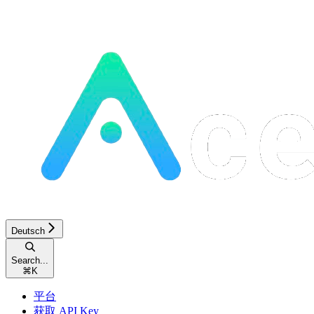
Deutsch
Search...
⌘
K
平台
获取 API Key