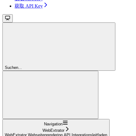
获取 API Key
Suchen...
Navigation
WebExtrator
WebExtrator Webseitenrendering API Integrationsleitfaden