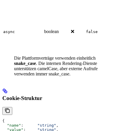
boolean
❌
async
false
Die Plattformverträge verwenden einheitlich
snake_case
. Die internen Rendering-Dienste
unterstützen camelCase, aber externe Aufrufe
verwenden immer snake_case.
Cookie-Struktur
{
  "name"
:      
"string"
,
  "value"
:     
"string"
,