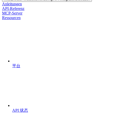
Anleitungen
API-Referenz
MCP-Server
Ressourcen
平台
API 状态