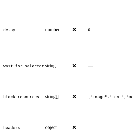
number
❌
delay
0
string
❌
—
wait_for_selector
string[]
❌
block_resources
["image","font","me
object
❌
—
headers