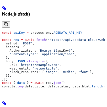
Node.js (fetch)
const
 apiKey
 =
 process
.
env
.
ACEDATA_API_KEY
;
const
 res
 =
 await
 fetch
(
'https://api.acedata.cloud/webe
  method:
 'POST'
,
  headers:
 {
    Authorization:
 `Bearer 
${
apiKey
}
`
,
    'Content-Type'
:
 'application/json'
,
  },
  body:
 JSON
.
stringify
({
    url:
 'https://example.com'
,
    wait_until:
 'networkidle'
,
    block_resources:
 [
'image'
, 
'media'
, 
'font'
],
  }),
});
const
 { 
data
 } 
=
 await
 res
.
json
();
console
.
log
(
data
.
title
, 
data
.
status
, 
data
.
html
.
length
);