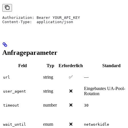
Authorization: Bearer YOUR_API_KEY
Content-Type:  application/json
Anfrageparameter
Feld
Typ
Erforderlich
Standard
string
✅
—
url
Eingebautes UA-Pool-
string
❌
user_agent
Rotation
number
❌
timeout
30
enum
❌
wait_until
networkidle