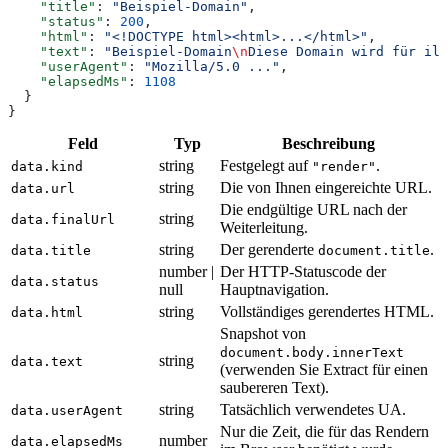
    "title"
: 
"Beispiel-Domain"
,
    "status"
: 
200
,
    "html"
: 
"<!DOCTYPE html><html>...</html>"
,
    "text"
: 
"Beispiel-Domain
\n
Diese Domain wird für ill
    "userAgent"
: 
"Mozilla/5.0 ..."
,
    "elapsedMs"
: 
1108
  }
}
Feld
Typ
Beschreibung
string
Festgelegt auf
.
data.kind
"render"
string
Die von Ihnen eingereichte URL.
data.url
Die endgültige URL nach der
string
data.finalUrl
Weiterleitung.
string
Der gerenderte
.
data.title
document.title
number |
Der HTTP-Statuscode der
data.status
null
Hauptnavigation.
string
Vollständiges gerendertes HTML.
data.html
Snapshot von
document.body.innerText
string
data.text
(verwenden Sie Extract für einen
saubereren Text).
string
Tatsächlich verwendetes UA.
data.userAgent
Nur die Zeit, die für das Rendern
number
data.elapsedMs