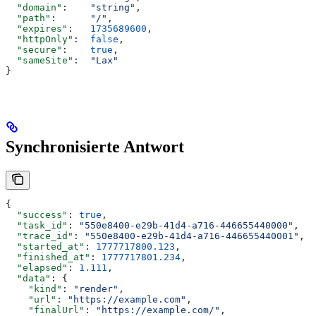
  "domain"
:    
"string"
,
  "path"
:      
"/"
,
  "expires"
:   
1735689600
,
  "httpOnly"
:  
false
,
  "secure"
:    
true
,
  "sameSite"
:  
"Lax"
}
Synchronisierte Antwort
{
  "success"
: 
true
,
  "task_id"
: 
"550e8400-e29b-41d4-a716-446655440000"
,
  "trace_id"
: 
"550e8400-e29b-41d4-a716-446655440001"
,
  "started_at"
: 
1777717800.123
,
  "finished_at"
: 
1777717801.234
,
  "elapsed"
: 
1.111
,
  "data"
: {
    "kind"
: 
"render"
,
    "url"
: 
"https://example.com"
,
    "finalUrl"
: 
"https://example.com/"
,