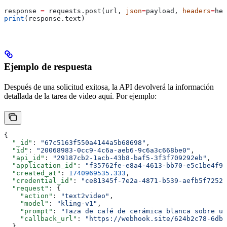
response 
=
 requests.post(url, 
json
=
payload, 
headers
=
hea
print
(response.text)
Ejemplo de respuesta
Después de una solicitud exitosa, la API devolverá la información
detallada de la tarea de video aquí. Por ejemplo:
{
  "_id"
: 
"67c5163f550a4144a5b68698"
,
  "id"
: 
"20068983-0cc9-4c6a-aeb6-9c6a3c668be0"
,
  "api_id"
: 
"29187cb2-1acb-43b8-baf5-3f3f709292eb"
,
  "application_id"
: 
"f35762fe-e8a4-4613-bb70-e5c1be4f9f
  "created_at"
: 
1740969535.333
,
  "credential_id"
: 
"ce81345f-7e2a-4871-b539-aefb5f72522
  "request"
: {
    "action"
: 
"text2video"
,
    "model"
: 
"kling-v1"
,
    "prompt"
: 
"Taza de café de cerámica blanca sobre un
    "callback_url"
: 
"https://webhook.site/624b2c78-6dbd
  },