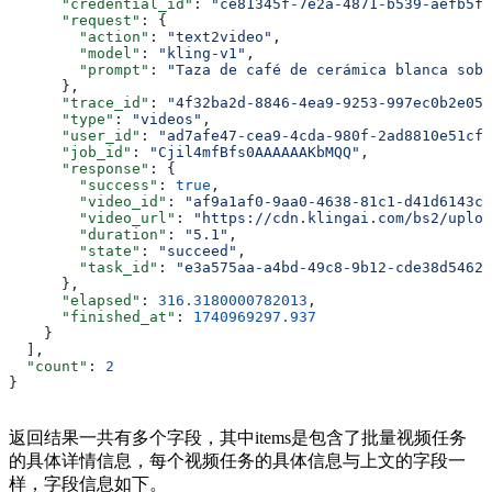
      "credential_id"
: 
"ce81345f-7e2a-4871-b539-aefb5f7
      "request"
: {
        "action"
: 
"text2video"
,
        "model"
: 
"kling-v1"
,
        "prompt"
: 
"Taza de café de cerámica blanca sobr
      },
      "trace_id"
: 
"4f32ba2d-8846-4ea9-9253-997ec0b2e052
      "type"
: 
"videos"
,
      "user_id"
: 
"ad7afe47-cea9-4cda-980f-2ad8810e51cf"
      "job_id"
: 
"Cjil4mfBfs0AAAAAAKbMQQ"
,
      "response"
: {
        "success"
: 
true
,
        "video_id"
: 
"af9a1af0-9aa0-4638-81c1-d41d6143c5
        "video_url"
: 
"https://cdn.klingai.com/bs2/uploa
        "duration"
: 
"5.1"
,
        "state"
: 
"succeed"
,
        "task_id"
: 
"e3a575aa-a4bd-49c8-9b12-cde38d5462e
      },
      "elapsed"
: 
316.3180000782013
,
      "finished_at"
: 
1740969297.937
    }
  ],
  "count"
: 
2
}
返回结果一共有多个字段，其中items是包含了批量视频任务
的具体详情信息，每个视频任务的具体信息与上文的字段一
样，字段信息如下。