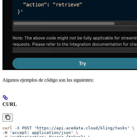
Algunos ejemplos de código son los siguientes:
CURL
curl
 -X
 POST
 'https://api.acedata.cloud/kling/tasks'
 \
-H 
'accept: application/json'
 \