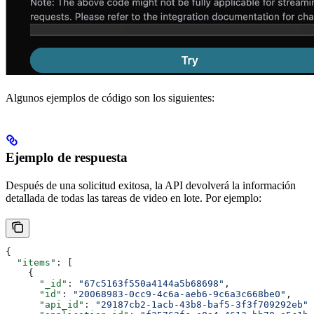
Algunos ejemplos de código son los siguientes:
Ejemplo de respuesta
Después de una solicitud exitosa, la API devolverá la información
detallada de todas las tareas de video en lote. Por ejemplo:
{
  "items"
: [
    {
      "_id"
: 
"67c5163f550a4144a5b68698"
,
      "id"
: 
"20068983-0cc9-4c6a-aeb6-9c6a3c668be0"
,
      "api_id"
: 
"29187cb2-1acb-43b8-baf5-3f3f709292eb"
,