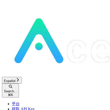
Español
Search...
⌘
K
平台
获取 API Key