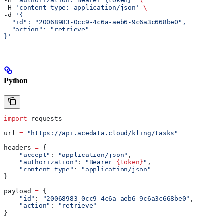
-H 
'authorization: Bearer {token}'
 \
-H 
'content-type: application/json'
 \
-d 
'{
  "id": "20068983-0cc9-4c6a-aeb6-9c6a3c668be0",
  "action": "retrieve"
}'
Python
import
 requests
url 
=
 "https://api.acedata.cloud/kling/tasks"
headers 
=
 {
    "accept"
: 
"application/json"
,
    "authorization"
: 
"Bearer 
{token}
"
,
    "content-type"
: 
"application/json"
}
payload 
=
 {
    "id"
: 
"20068983-0cc9-4c6a-aeb6-9c6a3c668be0"
,
    "action"
: 
"retrieve"
}