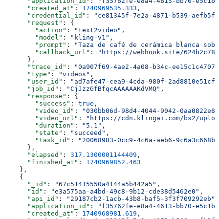
      "application_id"
: 
"f35762fe-e8a4-4613-bb70-e5c1be
      "created_at"
: 
1740969535.333
,
      "credential_id"
: 
"ce81345f-7e2a-4871-b539-aefb5f7
      "request"
: {
        "action"
: 
"text2video"
,
        "model"
: 
"kling-v1"
,
        "prompt"
: 
"Taza de café de cerámica blanca sobr
        "callback_url"
: 
"https://webhook.site/624b2c78-
      },
      "trace_id"
: 
"0a907f69-4ae2-4a08-b34c-ee15c1c47077
      "type"
: 
"videos"
,
      "user_id"
: 
"ad7afe47-cea9-4cda-980f-2ad8810e51cf"
      "job_id"
: 
"CjJzzGfBfqcAAAAAAKdVMQ"
,
      "response"
: {
        "success"
: 
true
,
        "video_id"
: 
"030bb06d-98d4-4044-9042-0aa0822e8c
        "video_url"
: 
"https://cdn.klingai.com/bs2/uploa
        "duration"
: 
"5.1"
,
        "state"
: 
"succeed"
,
        "task_id"
: 
"20068983-0cc9-4c6a-aeb6-9c6a3c668be
      },
      "elapsed"
: 
317.1300001144409
,
      "finished_at"
: 
1740969852.463
    },
    {
      "_id"
: 
"67c51415550a4144a5b442a5"
,
      "id"
: 
"e3a575aa-a4bd-49c8-9b12-cde38d5462e0"
,
      "api_id"
: 
"29187cb2-1acb-43b8-baf5-3f3f709292eb"
,
      "application_id"
: 
"f35762fe-e8a4-4613-bb70-e5c1be
      "created_at"
: 
1740968981.619
,