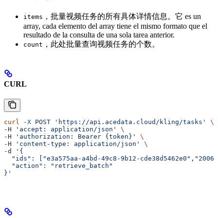
，批量视频任务的所有具体详情信息。它 es un
items
array, cada elemento del array tiene el mismo formato que el
resultado de la consulta de una sola tarea anterior.
，此处批量查询视频任务的个数。
count
CURL
curl
 -X
 POST
 'https://api.acedata.cloud/kling/tasks'
 \
-H 
'accept: application/json'
 \
-H 
'authorization: Bearer {token}'
 \
-H 
'content-type: application/json'
 \
-d 
'{
  "ids": ["e3a575aa-a4bd-49c8-9b12-cde38d5462e0","2006
  "action": "retrieve_batch"
}'