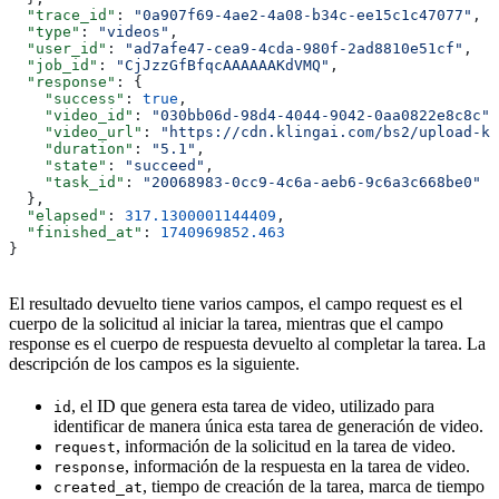
  "trace_id"
: 
"0a907f69-4ae2-4a08-b34c-ee15c1c47077"
,
  "type"
: 
"videos"
,
  "user_id"
: 
"ad7afe47-cea9-4cda-980f-2ad8810e51cf"
,
  "job_id"
: 
"CjJzzGfBfqcAAAAAAKdVMQ"
,
  "response"
: {
    "success"
: 
true
,
    "video_id"
: 
"030bb06d-98d4-4044-9042-0aa0822e8c8c"
,
    "video_url"
: 
"https://cdn.klingai.com/bs2/upload-kl
    "duration"
: 
"5.1"
,
    "state"
: 
"succeed"
,
    "task_id"
: 
"20068983-0cc9-4c6a-aeb6-9c6a3c668be0"
  },
  "elapsed"
: 
317.1300001144409
,
  "finished_at"
: 
1740969852.463
}
El resultado devuelto tiene varios campos, el campo request es el
cuerpo de la solicitud al iniciar la tarea, mientras que el campo
response es el cuerpo de respuesta devuelto al completar la tarea. La
descripción de los campos es la siguiente.
, el ID que genera esta tarea de video, utilizado para
id
identificar de manera única esta tarea de generación de video.
, información de la solicitud en la tarea de video.
request
, información de la respuesta en la tarea de video.
response
, tiempo de creación de la tarea, marca de tiempo
created_at