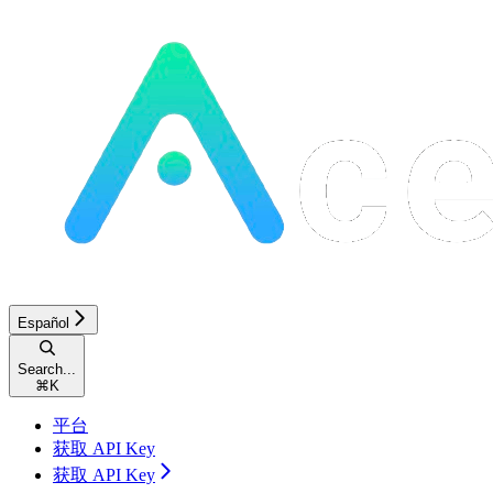
Español
Search...
⌘
K
平台
获取 API Key
获取 API Key