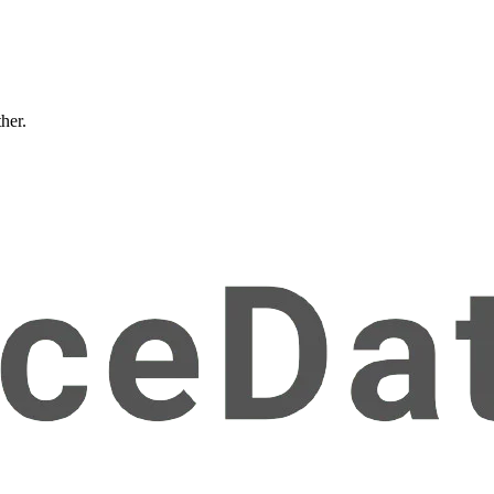
ther.