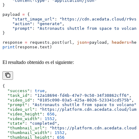
    "content-type"
: 
"application/json"
}
payload 
=
 {
    "start_image_url"
: 
"https://cdn.acedata.cloud/r9vsv
    "action"
: 
"generate"
,
    "prompt"
: 
"Astronauts shuttle from space to volcano
}
response 
=
 requests.post(url, 
json
=
payload, 
headers
=
hea
print
(response.text)
El resultado obtenido es el siguiente:
{
  "success"
: 
true
,
  "task_id"
: 
"12a18694-fd4b-47e7-9c50-34f30862cff6"
,
  "video_id"
: 
"0105c090-03a5-425a-8026-523341cd575b"
,
  "prompt"
: 
"Astronauts shuttle from space to volcano"
,
  "video_url"
: 
"https://platform.cdn.acedata.cloud/luma
  "video_height"
: 
656
,
  "video_width"
: 
1552
,
  "state"
: 
"completed"
,
  "thumbnail_url"
: 
"https://platform.cdn.acedata.cloud/
  "thumbnail_width"
: 
1552
,
  "thumbnail_height"
: 
656