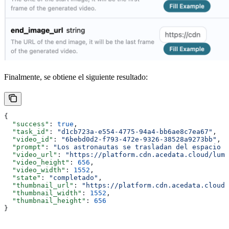
Finalmente, se obtiene el siguiente resultado:
{
  "success"
: 
true
,
  "task_id"
: 
"d1cb723a-e554-4775-94a4-bb6ae8c7ea67"
,
  "video_id"
: 
"6bebd0d2-f793-472e-9326-38528a9273bb"
,
  "prompt"
: 
"Los astronautas se trasladan del espacio a
  "video_url"
: 
"https://platform.cdn.acedata.cloud/luma
  "video_height"
: 
656
,
  "video_width"
: 
1552
,
  "state"
: 
"completado"
,
  "thumbnail_url"
: 
"https://platform.cdn.acedata.cloud/
  "thumbnail_width"
: 
1552
,
  "thumbnail_height"
: 
656
}