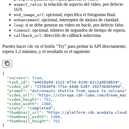
: la relación de aspecto del video, por defecto
aspect_ratio
16:9.
: opcional, especifica el fotograma final.
end_image_url
: opcional, interruptor de mejora de claridad.
enhancement
: si se debe generar un video en bucle, por defecto false.
loop
: opcional, número de segundos de tiempo de espera.
timeout
: dirección de callback asíncrona.
callback_url
Puedes hacer clic en el botón “Try” para probar la API directamente,
espera 1-2 minutos, y el resultado es el siguiente:
{
  "success"
: 
true
,
  "task_id"
: 
"e4018a99-1522-4f24-9330-62c2a9b50b59"
,
  "video_id"
: 
"155838f8-7f1e-44d8-b387-192f3b4b509d"
,
  "prompt"
: 
"Astronauts shuttle from space to volcano"
,
  "video_url"
: 
"https://storage.cdn-luma.com/dream_mach
  "video_height"
: 
752
,
  "video_width"
: 
1360
,
  "state"
: 
"completed"
,
  "thumbnail_url"
: 
"https://platform.cdn.acedata.cloud/
  "thumbnail_width"
: 
1360
,
  "thumbnail_height"
: 
752
}