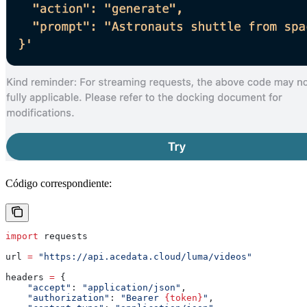
Código correspondiente:
import
 requests
url 
=
 "https://api.acedata.cloud/luma/videos"
headers 
=
 {
    "accept"
: 
"application/json"
,
    "authorization"
: 
"Bearer 
{token}
"
,