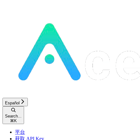
Español
Search...
⌘
K
平台
获取 API Key