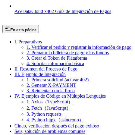
AceDataCloud x402 Guía de Integración de Pagos
En esta página
I. Preparativos
1. Verificar el pedido y registrar la información de pago
2. Preparar la billetera de pago y los fondos
3. Crear el Token de Plataforma
4. Solicitar información básica
II. Resumen del Proceso de Pago
III. Ejemplo de Integración
1. Primera solicitud (activar 402)
2. Generar X-PAYMENT
3. Reintentar con la firma
IV. Ejemplos de Código en Múltiples Lenguajes
1. Axios（TypeScript）
2. Fetch（JavaScript）
3. Python requests
4. Python httpx（asíncrono）
Cinco, verificación después del pago exitoso
Seis, solución de problemas comunes