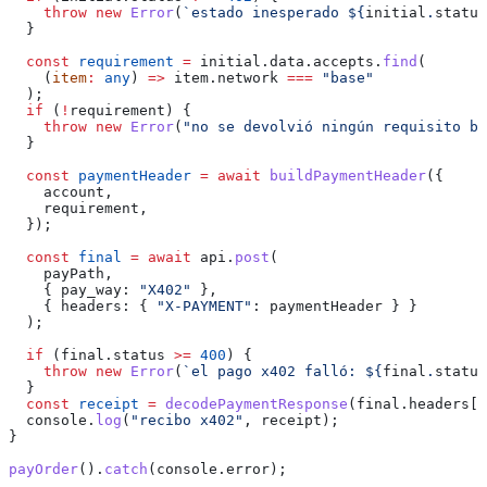
    throw
 new
 Error
(
`estado inesperado 
${
initial
.
status
  }
  const
 requirement
 =
 initial
.
data
.
accepts
.
find
(
    (
item
:
 any
) 
=>
 item
.
network
 ===
 "base"
  );
  if
 (
!
requirement
) {
    throw
 new
 Error
(
"no se devolvió ningún requisito ba
  }
  const
 paymentHeader
 =
 await
 buildPaymentHeader
({
    account
,
    requirement
,
  });
  const
 final
 =
 await
 api
.
post
(
    payPath
,
    { 
pay_way:
 "X402"
 },
    { 
headers:
 { 
"X-PAYMENT"
:
 paymentHeader
 } }
  );
  if
 (
final
.
status
 >=
 400
) {
    throw
 new
 Error
(
`el pago x402 falló: 
${
final
.
status
  }
  const
 receipt
 =
 decodePaymentResponse
(
final
.
headers
[
"
  console
.
log
(
"recibo x402"
, 
receipt
);
}
payOrder
().
catch
(
console
.
error
);