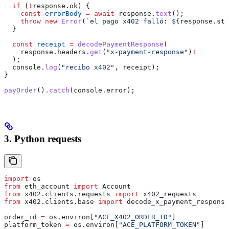
  if
 (
!
response
.
ok
) {
    const
 errorBody
 =
 await
 response
.
text
();
    throw
 new
 Error
(
`el pago x402 falló: 
${
response
.
sta
  }
  const
 receipt
 =
 decodePaymentResponse
(
    response
.
headers
.
get
(
"x-payment-response"
)
!
  );
  console
.
log
(
"recibo x402"
, 
receipt
);
}
payOrder
().
catch
(
console
.
error
);
3. Python requests
import
 os
from
 eth_account 
import
 Account
from
 x402.clients.requests 
import
 x402_requests
from
 x402.clients.base 
import
 decode_x_payment_response
order_id 
=
 os.environ[
"ACE_X402_ORDER_ID"
]
platform_token 
=
 os.environ[
"ACE_PLATFORM_TOKEN"
]