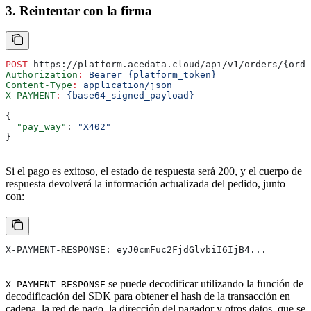
3. Reintentar con la firma
POST
 https://platform.acedata.cloud/api/v1/orders/{orde
Authorization
:
 Bearer {platform_token}
Content-Type
:
 application/json
X-PAYMENT
:
 {base64_signed_payload}
{
  "pay_way"
: 
"X402"
}
Si el pago es exitoso, el estado de respuesta será 200, y el cuerpo de
respuesta devolverá la información actualizada del pedido, junto
con:
X-PAYMENT-RESPONSE: eyJ0cmFuc2FjdGlvbiI6IjB4...==
se puede decodificar utilizando la función de
X-PAYMENT-RESPONSE
decodificación del SDK para obtener el hash de la transacción en
cadena, la red de pago, la dirección del pagador y otros datos, que se