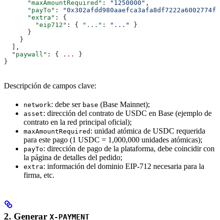
      "maxAmountRequired"
: 
"1250000"
,
      "payTo"
: 
"0x302afdd980aaefca3afa8df7222a6002774f6
      "extra"
: {
        "eip712"
: { 
"..."
: 
"..."
 }
      }
    }
  ],
  "paywall"
: { 
...
 }
}
Descripción de campos clave:
: debe ser
(Base Mainnet);
network
base
: dirección del contrato de USDC en Base (ejemplo de
asset
contrato en la red principal oficial);
: unidad atómica de USDC requerida
maxAmountRequired
para este pago (1 USDC = 1,000,000 unidades atómicas);
: dirección de pago de la plataforma, debe coincidir con
payTo
la página de detalles del pedido;
: información del dominio EIP-712 necesaria para la
extra
firma, etc.
2. Generar
X-PAYMENT