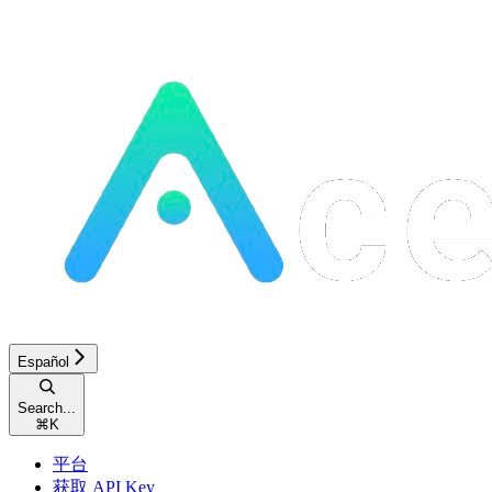
Español
Search...
⌘
K
平台
获取 API Key