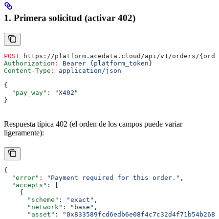
1. Primera solicitud (activar 402)
POST
 https://platform.acedata.cloud/api/v1/orders/{orde
Authorization
:
 Bearer {platform_token}
Content-Type
:
 application/json
{
  "pay_way"
: 
"X402"
}
Respuesta típica 402 (el orden de los campos puede variar
ligeramente):
{
  "error"
: 
"Payment required for this order."
,
  "accepts"
: [
    {
      "scheme"
: 
"exact"
,
      "network"
: 
"base"
,
      "asset"
: 
"0x833589fcd6edb6e08f4c7c32d4f71b54b268a