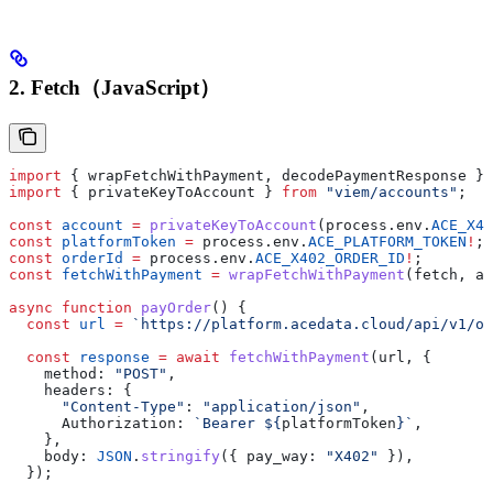
2. Fetch（JavaScript）
import
 { 
wrapFetchWithPayment
, 
decodePaymentResponse
 } 
import
 { 
privateKeyToAccount
 } 
from
 "viem/accounts"
;
const
 account
 =
 privateKeyToAccount
(
process
.
env
.
ACE_X40
const
 platformToken
 =
 process
.
env
.
ACE_PLATFORM_TOKEN
!
;
const
 orderId
 =
 process
.
env
.
ACE_X402_ORDER_ID
!
;
const
 fetchWithPayment
 =
 wrapFetchWithPayment
(
fetch
, 
ac
async
 function
 payOrder
() {
  const
 url
 =
 `https://platform.acedata.cloud/api/v1/or
  const
 response
 =
 await
 fetchWithPayment
(
url
, {
    method:
 "POST"
,
    headers:
 {
      "Content-Type"
:
 "application/json"
,
      Authorization:
 `Bearer 
${
platformToken
}
`
,
    },
    body:
 JSON
.
stringify
({ 
pay_way:
 "X402"
 }),
  });