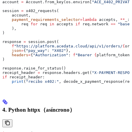
account 
=
 Account.from_key(os.environ[
"ACE_X402_PRIVATE
session 
=
 x402_requests(
    account,
    payment_requirements_selector
=
lambda
 accepts
, 
**
_
: 
        req 
for
 req 
in
 accepts 
if
 req.network 
==
 "base"
    ),
)
response 
=
 session.post(
    f
"https://platform.acedata.cloud/api/v1/orders/
{
ord
    json
=
{
"pay_way"
: 
"X402"
},
    headers
=
{
"Authorization"
: 
f
"Bearer 
{
platform_token
}
)
response.raise_for_status()
receipt_header 
=
 response.headers.get(
"X-PAYMENT-RESPON
if
 receipt_header:
    print
(
"recibo x402:"
, decode_x_payment_response(rec
4. Python httpx（asíncrono）