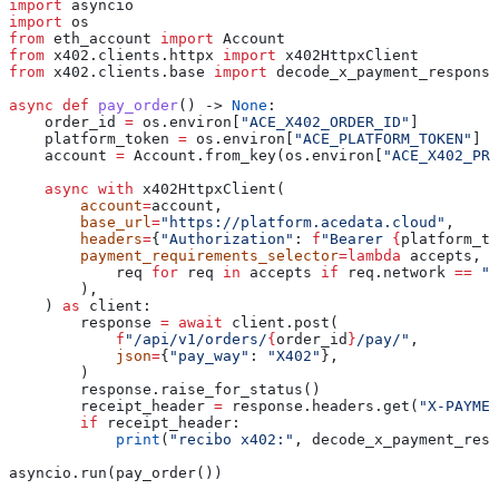
import
 asyncio
import
 os
from
 eth_account 
import
 Account
from
 x402.clients.httpx 
import
 x402HttpxClient
from
 x402.clients.base 
import
 decode_x_payment_response
async
 def
 pay_order
() -> 
None
:
    order_id 
=
 os.environ[
"ACE_X402_ORDER_ID"
]
    platform_token 
=
 os.environ[
"ACE_PLATFORM_TOKEN"
]
    account 
=
 Account.from_key(os.environ[
"ACE_X402_PRI
    async
 with
 x402HttpxClient(
        account
=
account,
        base_url
=
"https://platform.acedata.cloud"
,
        headers
=
{
"Authorization"
: 
f
"Bearer 
{
platform_to
        payment_requirements_selector
=
lambda
 accepts
, 
*
            req 
for
 req 
in
 accepts 
if
 req.network 
==
 "b
        ),
    ) 
as
 client:
        response 
=
 await
 client.post(
            f
"/api/v1/orders/
{
order_id
}
/pay/"
,
            json
=
{
"pay_way"
: 
"X402"
},
        )
        response.raise_for_status()
        receipt_header 
=
 response.headers.get(
"X-PAYMEN
        if
 receipt_header:
            print
(
"recibo x402:"
, decode_x_payment_resp
asyncio.run(pay_order())