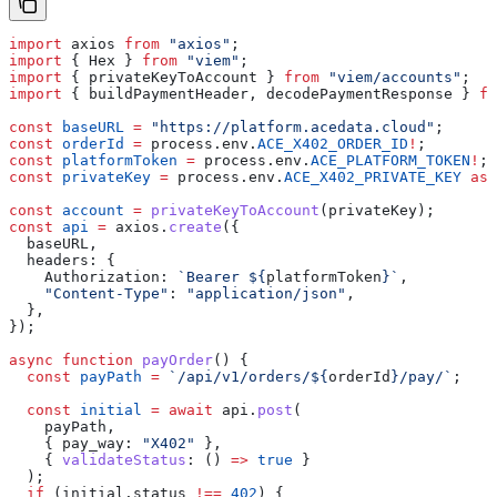
import
 axios
 from
 "axios"
;
import
 { 
Hex
 } 
from
 "viem"
;
import
 { 
privateKeyToAccount
 } 
from
 "viem/accounts"
;
import
 { 
buildPaymentHeader
, 
decodePaymentResponse
 } 
fr
const
 baseURL
 =
 "https://platform.acedata.cloud"
;
const
 orderId
 =
 process
.
env
.
ACE_X402_ORDER_ID
!
;
const
 platformToken
 =
 process
.
env
.
ACE_PLATFORM_TOKEN
!
;
const
 privateKey
 =
 process
.
env
.
ACE_X402_PRIVATE_KEY
 as
 
const
 account
 =
 privateKeyToAccount
(
privateKey
);
const
 api
 =
 axios
.
create
({
  baseURL
,
  headers:
 {
    Authorization:
 `Bearer 
${
platformToken
}
`
,
    "Content-Type"
:
 "application/json"
,
  },
});
async
 function
 payOrder
() {
  const
 payPath
 =
 `/api/v1/orders/
${
orderId
}
/pay/`
;
  const
 initial
 =
 await
 api
.
post
(
    payPath
,
    { 
pay_way:
 "X402"
 },
    { 
validateStatus
:
 () 
=>
 true
 }
  );
  if
 (
initial
.
status
 !==
 402
) {