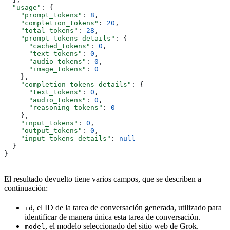
  "usage"
: {
    "prompt_tokens"
: 
8
,
    "completion_tokens"
: 
20
,
    "total_tokens"
: 
28
,
    "prompt_tokens_details"
: {
      "cached_tokens"
: 
0
,
      "text_tokens"
: 
0
,
      "audio_tokens"
: 
0
,
      "image_tokens"
: 
0
    },
    "completion_tokens_details"
: {
      "text_tokens"
: 
0
,
      "audio_tokens"
: 
0
,
      "reasoning_tokens"
: 
0
    },
    "input_tokens"
: 
0
,
    "output_tokens"
: 
0
,
    "input_tokens_details"
: 
null
  }
}
El resultado devuelto tiene varios campos, que se describen a
continuación:
, el ID de la tarea de conversación generada, utilizado para
id
identificar de manera única esta tarea de conversación.
, el modelo seleccionado del sitio web de Grok.
model