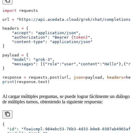
import
 requests
url 
=
 "https://api.acedata.cloud/grok/chat/completions"
headers 
=
 {
    "accept"
: 
"application/json"
,
    "authorization"
: 
"Bearer 
{token}
"
,
    "content-type"
: 
"application/json"
}
payload 
=
 {
    "model"
: 
"grok-3"
,
    "messages"
: [{
"role"
:
"user"
,
"content"
:
"Hello"
},{
"ro
}
response 
=
 requests.post(url, 
json
=
payload, 
headers
=
hea
print
(response.text)
Al cargar múltiples preguntas, se puede lograr fácilmente un diálogo
de múltiples turnos, obteniendo la siguiente respuesta:
{
  "id"
: 
"foaicmpl-984ebc53-76b3-4d33-b0e8-0307ab4965af"