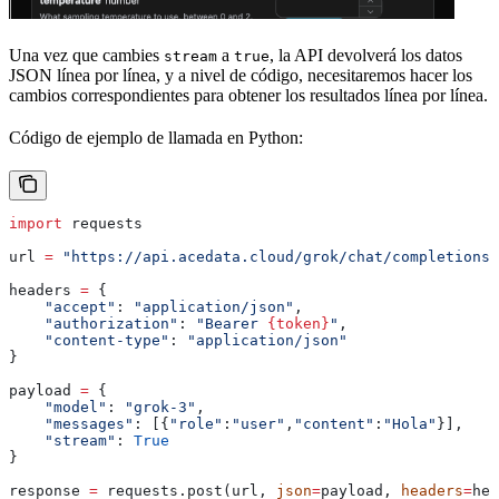
Una vez que cambies
a
, la API devolverá los datos
stream
true
JSON línea por línea, y a nivel de código, necesitaremos hacer los
cambios correspondientes para obtener los resultados línea por línea.
Código de ejemplo de llamada en Python:
import
 requests
url 
=
 "https://api.acedata.cloud/grok/chat/completions"
headers 
=
 {
    "accept"
: 
"application/json"
,
    "authorization"
: 
"Bearer 
{token}
"
,
    "content-type"
: 
"application/json"
}
payload 
=
 {
    "model"
: 
"grok-3"
,
    "messages"
: [{
"role"
:
"user"
,
"content"
:
"Hola"
}],
    "stream"
: 
True
}
response 
=
 requests.post(url, 
json
=
payload, 
headers
=
hea