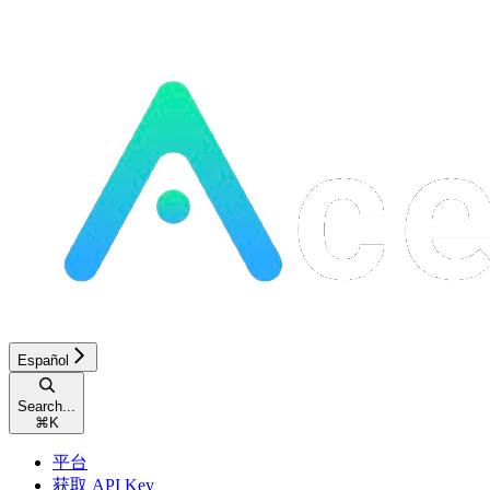
Español
Search...
⌘
K
平台
获取 API Key