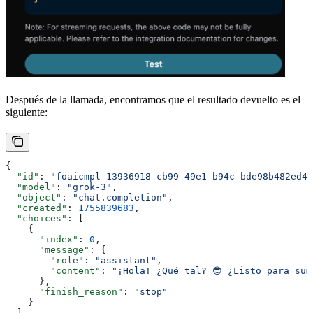
Después de la llamada, encontramos que el resultado devuelto es el
siguiente:
{
  "id"
: 
"foaicmpl-13936918-cb99-49e1-b94c-bde98b482ed4"
  "model"
: 
"grok-3"
,
  "object"
: 
"chat.completion"
,
  "created"
: 
1755839683
,
  "choices"
: [
    {
      "index"
: 
0
,
      "message"
: {
        "role"
: 
"assistant"
,
        "content"
: 
"¡Hola! ¿Qué tal? 😎 ¿Listo para sum
      },
      "finish_reason"
: 
"stop"
    }
  ],