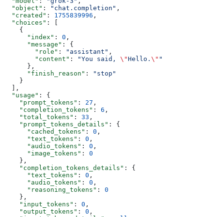
  "model"
: 
"grok-3"
,
  "object"
: 
"chat.completion"
,
  "created"
: 
1755839996
,
  "choices"
: [
    {
      "index"
: 
0
,
      "message"
: {
        "role"
: 
"assistant"
,
        "content"
: 
"You said, 
\"
Hello.
\"
"
      },
      "finish_reason"
: 
"stop"
    }
  ],
  "usage"
: {
    "prompt_tokens"
: 
27
,
    "completion_tokens"
: 
6
,
    "total_tokens"
: 
33
,
    "prompt_tokens_details"
: {
      "cached_tokens"
: 
0
,
      "text_tokens"
: 
0
,
      "audio_tokens"
: 
0
,
      "image_tokens"
: 
0
    },
    "completion_tokens_details"
: {
      "text_tokens"
: 
0
,
      "audio_tokens"
: 
0
,
      "reasoning_tokens"
: 
0
    },
    "input_tokens"
: 
0
,
    "output_tokens"
: 
0
,