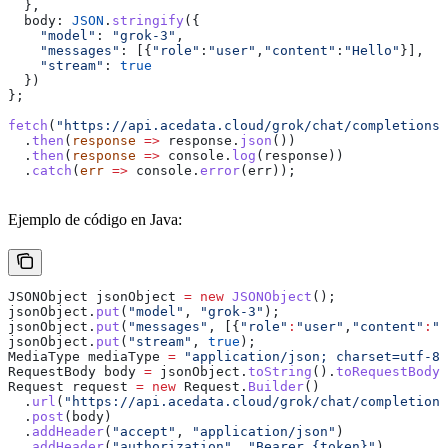
  },
  body:
 JSON
.
stringify
({
    "model"
:
 "grok-3"
,
    "messages"
:
 [{
"role"
:
"user"
,
"content"
:
"Hello"
}],
    "stream"
:
 true
  })
};
fetch
(
"https://api.acedata.cloud/grok/chat/completions"
  .
then
(
response
 =>
 response
.
json
())
  .
then
(
response
 =>
 console
.
log
(
response
))
  .
catch
(
err
 =>
 console
.
error
(
err
));
Ejemplo de código en Java:
JSONObject
 jsonObject
 =
 new
 JSONObject
();
jsonObject
.
put
(
"model"
, 
"grok-3"
);
jsonObject
.
put
(
"messages"
, [{
"role"
:
"user"
,
"content"
:
"H
jsonObject
.
put
(
"stream"
, 
true
);
MediaType
 mediaType
 =
 "application/json; charset=utf-8"
RequestBody
 body
 =
 jsonObject
.
toString
().
toRequestBody
(
Request
 request
 =
 new
 Request.
Builder
()
  .
url
(
"https://api.acedata.cloud/grok/chat/completions
  .
post
(body)
  .
addHeader
(
"accept"
, 
"application/json"
)
  .
addHeader
(
"authorization"
, 
"Bearer {token}"
)