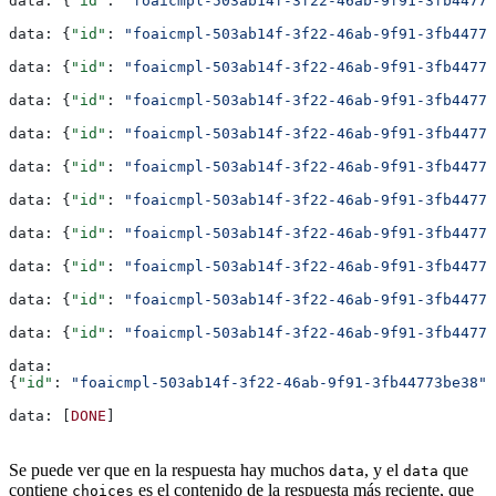
data: {
"id"
: 
"foaicmpl-503ab14f-3f22-46ab-9f91-3fb44773
data: {
"id"
: 
"foaicmpl-503ab14f-3f22-46ab-9f91-3fb44773
data: {
"id"
: 
"foaicmpl-503ab14f-3f22-46ab-9f91-3fb44773
data: {
"id"
: 
"foaicmpl-503ab14f-3f22-46ab-9f91-3fb44773
data: {
"id"
: 
"foaicmpl-503ab14f-3f22-46ab-9f91-3fb44773
data: {
"id"
: 
"foaicmpl-503ab14f-3f22-46ab-9f91-3fb44773
data: {
"id"
: 
"foaicmpl-503ab14f-3f22-46ab-9f91-3fb44773
data: {
"id"
: 
"foaicmpl-503ab14f-3f22-46ab-9f91-3fb44773
data: {
"id"
: 
"foaicmpl-503ab14f-3f22-46ab-9f91-3fb44773
data: {
"id"
: 
"foaicmpl-503ab14f-3f22-46ab-9f91-3fb44773
data: {
"id"
: 
"foaicmpl-503ab14f-3f22-46ab-9f91-3fb44773
data:
{
"id"
: 
"foaicmpl-503ab14f-3f22-46ab-9f91-3fb44773be38"
,
data: [
DONE
]
Se puede ver que en la respuesta hay muchos
, y el
que
data
data
contiene
es el contenido de la respuesta más reciente, que
choices