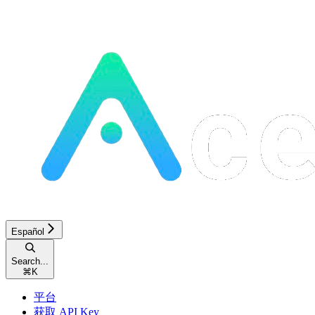
Español
Search...
⌘
K
平台
获取 API Key