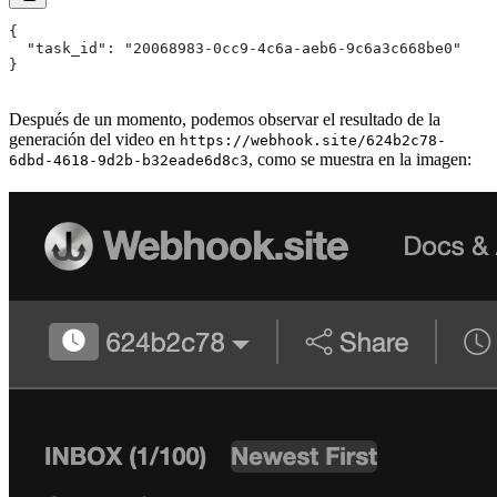
{
  "task_id": "20068983-0cc9-4c6a-aeb6-9c6a3c668be0"
}
Después de un momento, podemos observar el resultado de la
generación del video en
https://webhook.site/624b2c78-
, como se muestra en la imagen:
6dbd-4618-9d2b-b32eade6d8c3