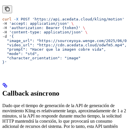
curl
 -X
 POST
 'https://api.acedata.cloud/kling/motion'
 \
-H 
'accept: application/json'
 \
-H 
'authorization: Bearer {token}'
 \
-H 
'content-type: application/json'
 \
-d 
'{
  "image_url": "https://sourceyoya.wenge.com/2025/06/03
  "video_url": "https://cdn.acedata.cloud/odwfm5.mp4",
  "prompt": "Hacer que la imagen cobre vida",
  "mode": "std",
  "character_orientation": "image"
}'
Callback asíncrono
Dado que el tiempo de generación de la API de generación de
movimiento Kling es relativamente largo, aproximadamente de 1 a 2
minutos, si la API no responde durante mucho tiempo, la solicitud
HTTP mantendrá la conexión, lo que provocará un consumo
adicional de recursos del sistema. Por lo tanto, esta API también