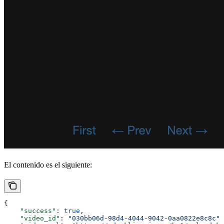
El contenido es el siguiente:
{
    "success"
: 
true
,
    "video_id"
: 
"030bb06d-98d4-4044-9042-0aa0822e8c8c"
,