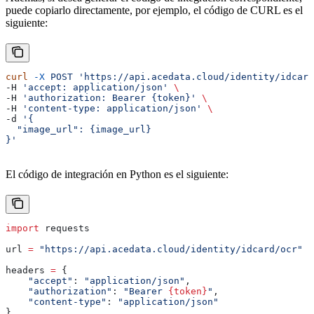
puede copiarlo directamente, por ejemplo, el código de CURL es el
siguiente:
curl
 -X
 POST
 'https://api.acedata.cloud/identity/idcard
-H 
'accept: application/json'
 \
-H 
'authorization: Bearer {token}'
 \
-H 
'content-type: application/json'
 \
-d 
'{
  "image_url": {image_url}
}'
El código de integración en Python es el siguiente:
import
 requests
url 
=
 "https://api.acedata.cloud/identity/idcard/ocr"
headers 
=
 {
    "accept"
: 
"application/json"
,
    "authorization"
: 
"Bearer 
{token}
"
,
    "content-type"
: 
"application/json"
}