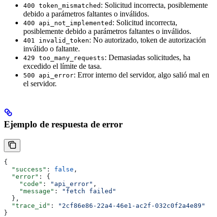
: Solicitud incorrecta, posiblemente
400 token_mismatched
debido a parámetros faltantes o inválidos.
: Solicitud incorrecta,
400 api_not_implemented
posiblemente debido a parámetros faltantes o inválidos.
: No autorizado, token de autorización
401 invalid_token
inválido o faltante.
: Demasiadas solicitudes, ha
429 too_many_requests
excedido el límite de tasa.
: Error interno del servidor, algo salió mal en
500 api_error
el servidor.
Ejemplo de respuesta de error
{
  "success"
: 
false
,
  "error"
: {
    "code"
: 
"api_error"
,
    "message"
: 
"fetch failed"
  },
  "trace_id"
: 
"2cf86e86-22a4-46e1-ac2f-032c0f2a4e89"
}