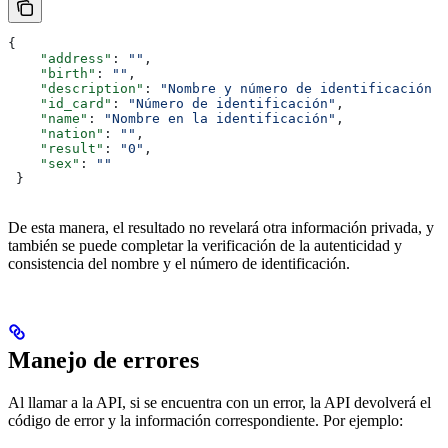
{
    "address"
: 
""
,
    "birth"
: 
""
,
    "description"
: 
"Nombre y número de identificación c
    "id_card"
: 
"Número de identificación"
,
    "name"
: 
"Nombre en la identificación"
,
    "nation"
: 
""
,
    "result"
: 
"0"
,
    "sex"
: 
""
 }
De esta manera, el resultado no revelará otra información privada, y
también se puede completar la verificación de la autenticidad y
consistencia del nombre y el número de identificación.
Manejo de errores
Al llamar a la API, si se encuentra con un error, la API devolverá el
código de error y la información correspondiente. Por ejemplo: