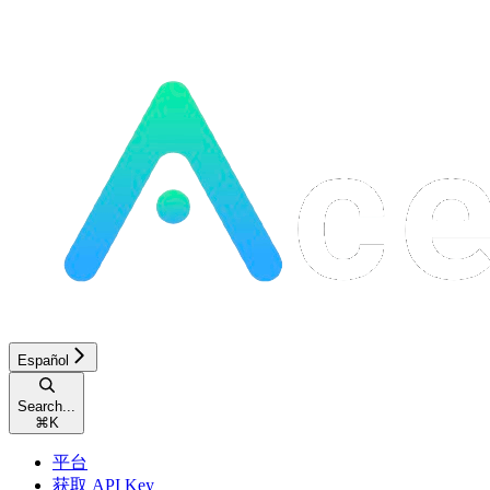
Español
Search...
⌘
K
平台
获取 API Key