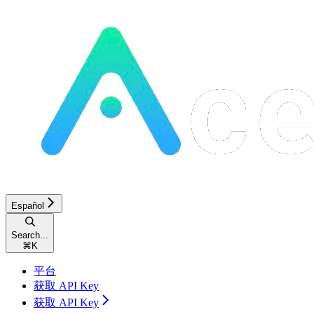
Español
Search...
⌘
K
平台
获取 API Key
获取 API Key