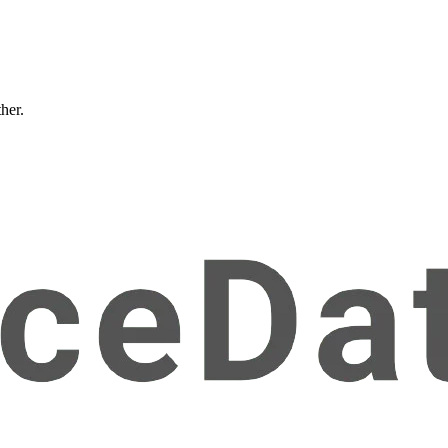
ther.