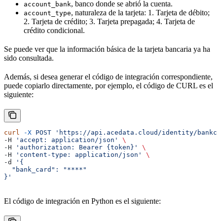
, banco donde se abrió la cuenta.
account_bank
, naturaleza de la tarjeta: 1. Tarjeta de débito;
account_type
2. Tarjeta de crédito; 3. Tarjeta prepagada; 4. Tarjeta de
crédito condicional.
Se puede ver que la información básica de la tarjeta bancaria ya ha
sido consultada.
Además, si desea generar el código de integración correspondiente,
puede copiarlo directamente, por ejemplo, el código de CURL es el
siguiente:
curl
 -X
 POST
 'https://api.acedata.cloud/identity/bankca
-H 
'accept: application/json'
 \
-H 
'authorization: Bearer {token}'
 \
-H 
'content-type: application/json'
 \
-d 
'{
  "bank_card": "****"
}'
El código de integración en Python es el siguiente: