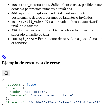
: Solicitud incorrecta, posiblemente
400 token_mismatched
debido a parámetros faltantes o inválidos.
: Solicitud incorrecta,
400 api_not_implemented
posiblemente debido a parámetros faltantes o inválidos.
: No autorizado, token de autorización
401 invalid_token
inválido o faltante.
: Demasiadas solicitudes, ha
429 too_many_requests
superado el límite de tasa.
: Error interno del servidor, algo salió mal en
500 api_error
el servidor.
Ejemplo de respuesta de error
{
  "success"
: 
false
,
  "error"
: {
    "code"
: 
"api_error"
,
    "message"
: 
"la recuperación falló"
  },
  "trace_id"
: 
"2cf86e86-22a4-46e1-ac2f-032c0f2a4e89"
}