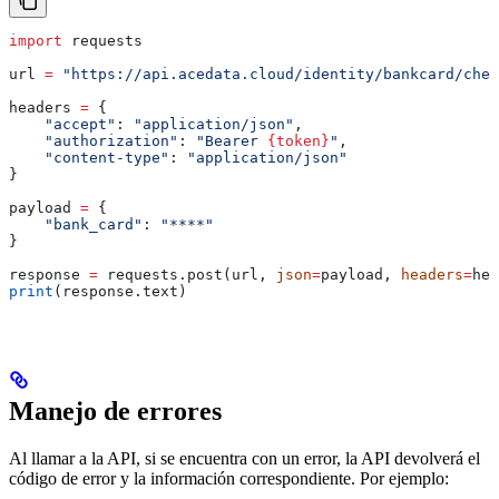
import
 requests
url 
=
 "https://api.acedata.cloud/identity/bankcard/chec
headers 
=
 {
    "accept"
: 
"application/json"
,
    "authorization"
: 
"Bearer 
{token}
"
,
    "content-type"
: 
"application/json"
}
payload 
=
 {
    "bank_card"
: 
"****"
}
response 
=
 requests.post(url, 
json
=
payload, 
headers
=
hea
print
(response.text)
Manejo de errores
Al llamar a la API, si se encuentra con un error, la API devolverá el
código de error y la información correspondiente. Por ejemplo: