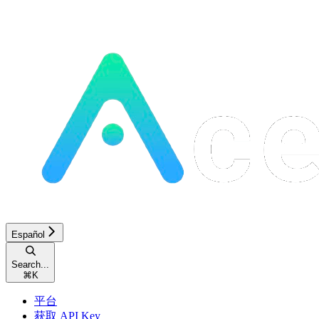
Español
Search...
⌘
K
平台
获取 API Key