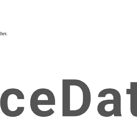
ther.