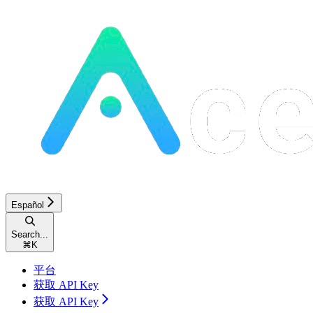
Español
Search...
⌘
K
平台
获取 API Key
获取 API Key