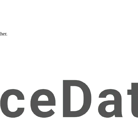
ther.