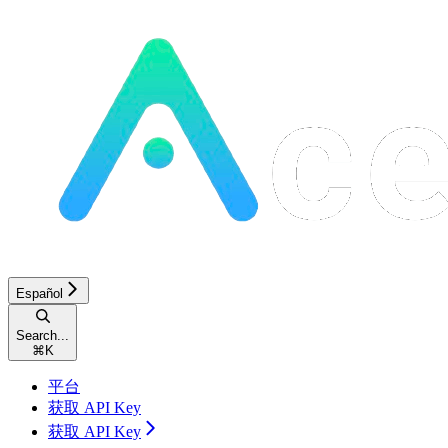
Español
Search...
⌘
K
平台
获取 API Key
获取 API Key