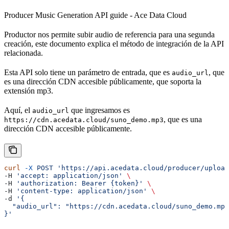
Producer Music Generation API guide - Ace Data Cloud
Productor nos permite subir audio de referencia para una segunda
creación, este documento explica el método de integración de la API
relacionada.
Esta API solo tiene un parámetro de entrada, que es
, que
audio_url
es una dirección CDN accesible públicamente, que soporta la
extensión mp3.
Aquí, el
que ingresamos es
audio_url
, que es una
https://cdn.acedata.cloud/suno_demo.mp3
dirección CDN accesible públicamente.
curl
 -X
 POST
 'https://api.acedata.cloud/producer/upload
-H 
'accept: application/json'
 \
-H 
'authorization: Bearer {token}'
 \
-H 
'content-type: application/json'
 \
-d 
'{
  "audio_url": "https://cdn.acedata.cloud/suno_demo.mp3
}'