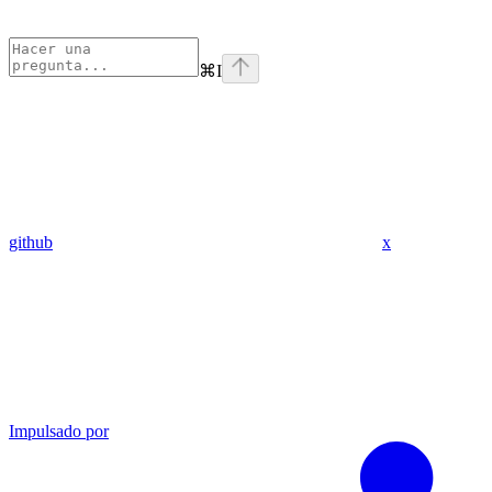
⌘
I
github
x
Impulsado por