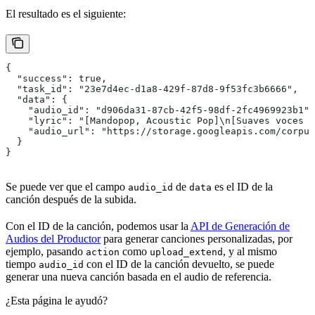
El resultado es el siguiente:
{
  "success": true,
  "task_id": "23e7d4ec-d1a8-429f-87d8-9f53fc3b6666",
  "data": {
    "audio_id": "d906da31-87cb-42f5-98df-2fc4969923b1",
    "lyric": "[Mandopop, Acoustic Pop]\n[Suaves voces f
    "audio_url": "https://storage.googleapis.com/corpus
  }
}
Se puede ver que el campo
de
es el ID de la
audio_id
data
canción después de la subida.
Con el ID de la canción, podemos usar la
API de Generación de
Audios del Productor
para generar canciones personalizadas, por
ejemplo, pasando
como
, y al mismo
action
upload_extend
tiempo
con el ID de la canción devuelto, se puede
audio_id
generar una nueva canción basada en el audio de referencia.
¿Esta página le ayudó?