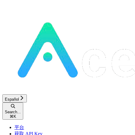
Español
Search...
⌘
K
平台
获取 API Key