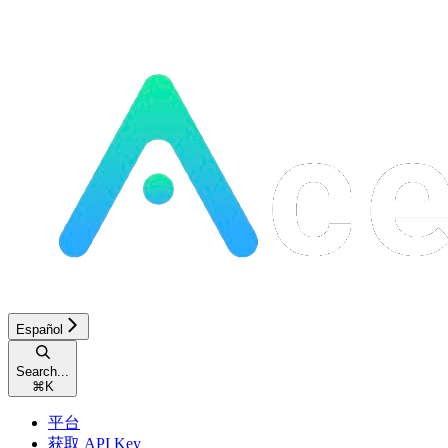
Español
Search...
⌘
K
平台
获取 API Key