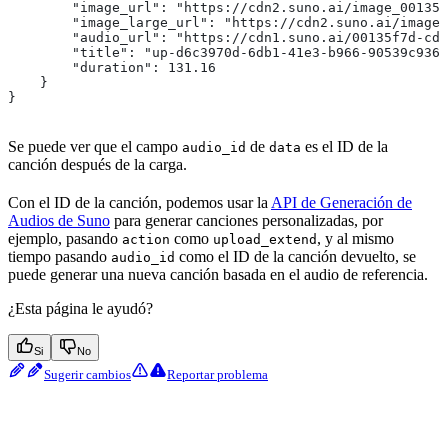
        "image_url": "https://cdn2.suno.ai/image_00135f
        "image_large_url": "https://cdn2.suno.ai/image_
        "audio_url": "https://cdn1.suno.ai/00135f7d-cda
        "title": "up-d6c3970d-6db1-41e3-b966-90539c9367
        "duration": 131.16
    }
}
Se puede ver que el campo
de
es el ID de la
audio_id
data
canción después de la carga.
Con el ID de la canción, podemos usar la
API de Generación de
Audios de Suno
para generar canciones personalizadas, por
ejemplo, pasando
como
, y al mismo
action
upload_extend
tiempo pasando
como el ID de la canción devuelto, se
audio_id
puede generar una nueva canción basada en el audio de referencia.
¿Esta página le ayudó?
Si
No
Sugerir cambios
Reportar problema