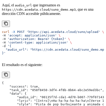
Aquí, el
que ingresamos es
audio_url
, que es una
https://cdn.acedata.cloud/suno_demo.mp3
dirección CDN accesible públicamente.
curl
 -X
 POST
 'https://api.acedata.cloud/suno/upload'
 \
-H 
'accept: application/json'
 \
-H 
'authorization: Bearer {token}'
 \
-H 
'content-type: application/json'
 \
-d 
'{
  "audio_url": "https://cdn.acedata.cloud/suno_demo.mp3
}'
El resultado es el siguiente:
{
    "success": true,
    "task_id": "058f8450-3df4-4f8b-8b64-ebc2e59ed3bc",
    "data": {
        "audio_id": "00135f7d-cda1-4d70-b007-779f071435
        "lyric": "[Intro]\nHa-ha-ha-ha-ha-ha\n[Verse 1]
        "style": "Pista de pop burbujeante y animada co