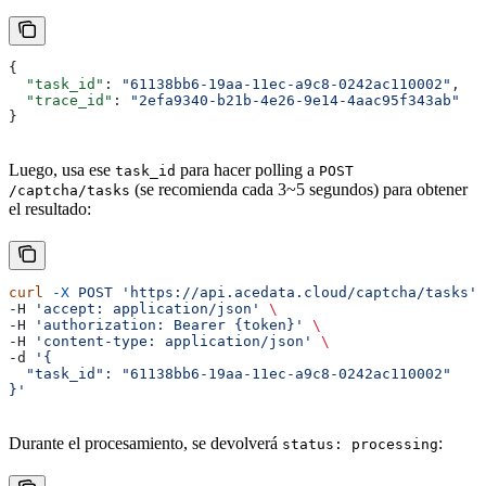
{
  "task_id"
: 
"61138bb6-19aa-11ec-a9c8-0242ac110002"
,
  "trace_id"
: 
"2efa9340-b21b-4e26-9e14-4aac95f343ab"
}
Luego, usa ese
para hacer polling a
task_id
POST
(se recomienda cada 3~5 segundos) para obtener
/captcha/tasks
el resultado:
curl
 -X
 POST
 'https://api.acedata.cloud/captcha/tasks'
 
-H 
'accept: application/json'
 \
-H 
'authorization: Bearer {token}'
 \
-H 
'content-type: application/json'
 \
-d 
'{
  "task_id": "61138bb6-19aa-11ec-a9c8-0242ac110002"
}'
Durante el procesamiento, se devolverá
:
status: processing