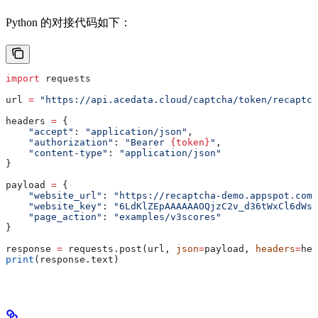
Python 的对接代码如下：
import
 requests
url 
=
 "https://api.acedata.cloud/captcha/token/recaptch
headers 
=
 {
    "accept"
: 
"application/json"
,
    "authorization"
: 
"Bearer 
{token}
"
,
    "content-type"
: 
"application/json"
}
payload 
=
 {
    "website_url"
: 
"https://recaptcha-demo.appspot.com/
    "website_key"
: 
"6LdKlZEpAAAAAAOQjzC2v_d36tWxCl6dWso
    "page_action"
: 
"examples/v3scores"
}
response 
=
 requests.post(url, 
json
=
payload, 
headers
=
hea
print
(response.text)