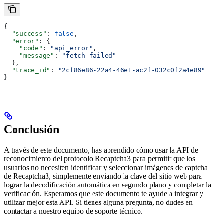
{
  "success"
: 
false
,
  "error"
: {
    "code"
: 
"api_error"
,
    "message"
: 
"fetch failed"
  },
  "trace_id"
: 
"2cf86e86-22a4-46e1-ac2f-032c0f2a4e89"
}
Conclusión
A través de este documento, has aprendido cómo usar la API de
reconocimiento del protocolo Recaptcha3 para permitir que los
usuarios no necesiten identificar y seleccionar imágenes de captcha
de Recaptcha3, simplemente enviando la clave del sitio web para
lograr la decodificación automática en segundo plano y completar la
verificación. Esperamos que este documento te ayude a integrar y
utilizar mejor esta API. Si tienes alguna pregunta, no dudes en
contactar a nuestro equipo de soporte técnico.