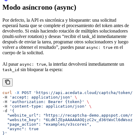
Modo asíncrono (async)
Por defecto, la API es sincrónica y bloqueante: una solicitud
esperará hasta que se complete el procesamiento del token antes de
devolverlo. Si estás haciendo rotación de múltiples solucionadores
(multi-solver rotation) y deseas “recibir el task_id inmediatamente
después de enviar la tarea, programar otros solucionadores y luego
volver a obtener el resultado”, puedes pasar
en el
async: true
cuerpo de la solicitud.
Al pasar
, la interfaz devolverá inmediatamente un
async: true
sin bloquear la espera:
task_id
curl
 -X
 POST
 'https://api.acedata.cloud/captcha/token/r
-H 
'accept: application/json'
 \
-H 
'authorization: Bearer {token}'
 \
-H 
'content-type: application/json'
 \
-d 
'{
  "website_url": "https://recaptcha-demo.appspot.com/re
  "website_key": "6LdKlZEpAAAAAAOQjzC2v_d36tWxCl6dWsozd
  "page_action": "examples/v3scores",
  "async": true
}'