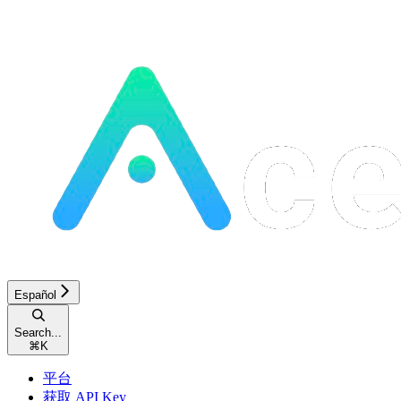
Español
Search...
⌘
K
平台
获取 API Key