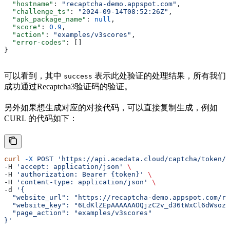
  "hostname"
: 
"recaptcha-demo.appspot.com"
,
  "challenge_ts"
: 
"2024-09-14T08:52:26Z"
,
  "apk_package_name"
: 
null
,
  "score"
: 
0.9
,
  "action"
: 
"examples/v3scores"
,
  "error-codes"
: []
}
可以看到，其中
表示此处验证的处理结果，所有我们
success
成功通过Recaptcha3验证码的验证。
另外如果想生成对应的对接代码，可以直接复制生成，例如
CURL 的代码如下：
curl
 -X
 POST
 'https://api.acedata.cloud/captcha/token/r
-H 
'accept: application/json'
 \
-H 
'authorization: Bearer {token}'
 \
-H 
'content-type: application/json'
 \
-d 
'{
  "website_url": "https://recaptcha-demo.appspot.com/re
  "website_key": "6LdKlZEpAAAAAAOQjzC2v_d36tWxCl6dWsozd
  "page_action": "examples/v3scores"
}'