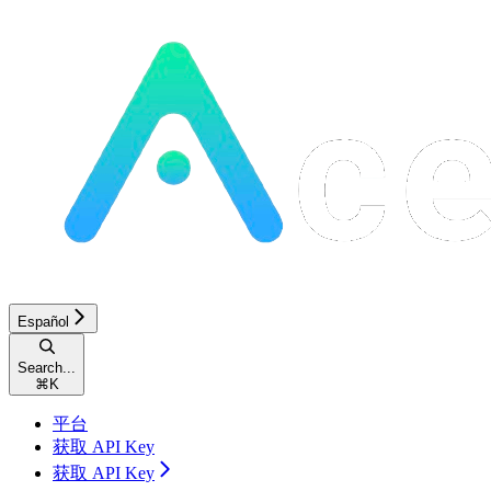
Español
Search...
⌘
K
平台
获取 API Key
获取 API Key