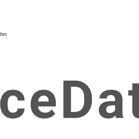
ther.