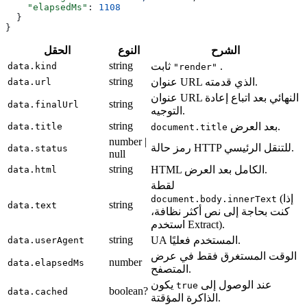
    "elapsedMs"
: 
1108
  }
}
الشرح
النوع
الحقل
string
.
ثابت
data.kind
"render"
string
عنوان URL الذي قدمته.
data.url
عنوان URL النهائي بعد اتباع إعادة
string
data.finalUrl
التوجيه.
string
بعد العرض.
data.title
document.title
number |
رمز حالة HTTP للتنقل الرئيسي.
data.status
null
string
HTML الكامل بعد العرض.
data.html
لقطة
(إذا
document.body.innerText
string
data.text
كنت بحاجة إلى نص أكثر نظافة،
استخدم Extract).
string
UA المستخدم فعليًا.
data.userAgent
الوقت المستغرق فقط في عرض
number
data.elapsedMs
المتصفح.
عند الوصول إلى
يكون
true
boolean?
data.cached
الذاكرة المؤقتة.