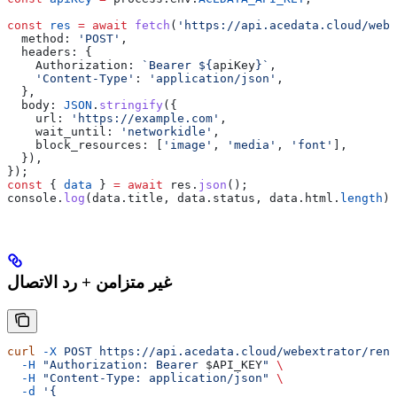
const
 res
 =
 await
 fetch
(
'https://api.acedata.cloud/webe
  method:
 'POST'
,
  headers:
 {
    Authorization:
 `Bearer 
${
apiKey
}
`
,
    'Content-Type'
:
 'application/json'
,
  },
  body:
 JSON
.
stringify
({
    url:
 'https://example.com'
,
    wait_until:
 'networkidle'
,
    block_resources:
 [
'image'
, 
'media'
, 
'font'
],
  }),
});
const
 { 
data
 } 
=
 await
 res
.
json
();
console
.
log
(
data
.
title
, 
data
.
status
, 
data
.
html
.
length
);
غير متزامن + رد الاتصال
curl
 -X
 POST
 https://api.acedata.cloud/webextrator/rend
  -H
 "Authorization: Bearer 
$API_KEY
"
 \
  -H
 "Content-Type: application/json"
 \
  -d
 '{