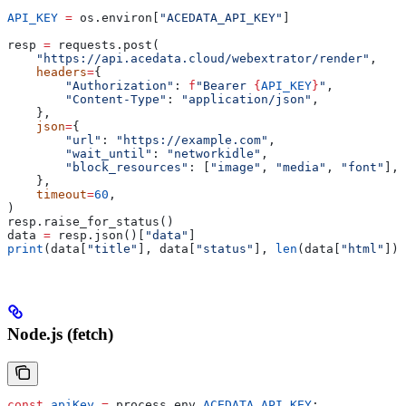
API_KEY
 =
 os.environ[
"ACEDATA_API_KEY"
]
resp 
=
 requests.post(
    "https://api.acedata.cloud/webextrator/render"
,
    headers
=
{
        "Authorization"
: 
f
"Bearer 
{
API_KEY
}
"
,
        "Content-Type"
: 
"application/json"
,
    },
    json
=
{
        "url"
: 
"https://example.com"
,
        "wait_until"
: 
"networkidle"
,
        "block_resources"
: [
"image"
, 
"media"
, 
"font"
],
    },
    timeout
=
60
,
)
resp.raise_for_status()
data 
=
 resp.json()[
"data"
]
print
(data[
"title"
], data[
"status"
], 
len
(data[
"html"
]))
Node.js (fetch)
const
 apiKey
 =
 process
.
env
.
ACEDATA_API_KEY
;