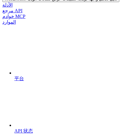
الأدلة
مرجع API
خوادم MCP
الموارد
平台
API 状态