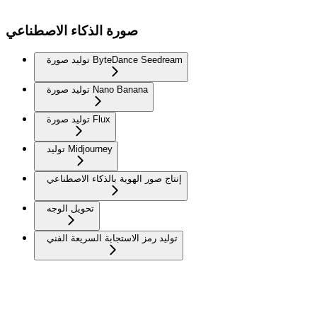
صورة الذكاء الاصطناعي
توليد صورة ByteDance Seedream
توليد صورة Nano Banana
توليد صورة Flux
توليد Midjourney
إنتاج صور الهوية بالذكاء الاصطناعي
تحويل الوجه
توليد رمز الاستجابة السريعة الفني