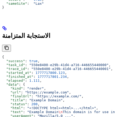
  "sameSite"
:  
"Lax"
}
الاستجابة المتزامنة
{
  "success"
: 
true
,
  "task_id"
: 
"550e8400-e29b-41d4-a716-446655440000"
,
  "trace_id"
: 
"550e8400-e29b-41d4-a716-446655440001"
,
  "started_at"
: 
1777717800.123
,
  "finished_at"
: 
1777717801.234
,
  "elapsed"
: 
1.111
,
  "data"
: {
    "kind"
: 
"render"
,
    "url"
: 
"https://example.com"
,
    "finalUrl"
: 
"https://example.com/"
,
    "title"
: 
"Example Domain"
,
    "status"
: 
200
,
    "html"
: 
"<!DOCTYPE html><html>...</html>"
,
    "text"
: 
"Example Domain
\n
This domain is for use in 
    "userAgent"
: 
"Mozilla/5.0 ..."
,