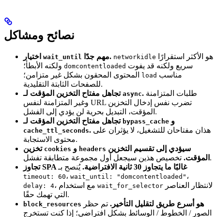
نصائح ومشاكل
هو الأكثر استقرارًا
مهم جدًا.
اختيار
wait_until
networkidle
سريع ولكنه قد يفوت
ولكنه الأبطأ؛
domcontentloaded
مناسب
المحتوى المحقون بشكل غير متزامن؛
load
للصفحات الثابتة التقليدية.
طلبات المتزامنة
.
تجاهل مفتاح التخزين المؤقت لـ
async
وغير المتزامنة لنفس URL تضرب نفس إدخال التخزين
المؤقت، التبديل بحرية لن يؤدي إلى الفشل.
و
تجاهل مفتاح التخزين المؤقت لـ
bypass_cache
هذان مفتاحان للتشغيل، لا يؤثران على
.
cache_ttl_seconds
محتوى الاستجابة.
سيؤدي إلى تقسيم التخزين
و
تخزين
cookies
headers
تخصيص هذين سيجعل أول مجموعة متطابقة تفشل.
المؤقت.
تجاوز SPA غالبًا ما يتجاوز 30 ثانية الافتراضية.
يُنصح بـ
،
،
timeout: 60
wait_until: "domcontentloaded"
لانتظار العناصر
، مع استخدام
delay: 4
wait_for_selector
التي تهمك حقًا.
هو أسرع طريق لتقليل التأخير.
تم حظر
block_resources
الصور / الخطوط / الوسائط بشكل افتراضي؛ إذا كنت تستخرج