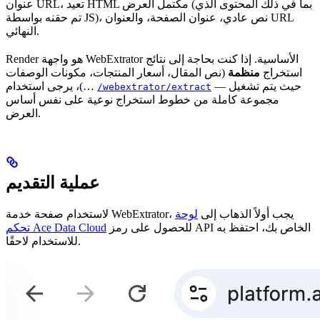
عنوان URL، تعيد HTML مكتمل العرض (بما في ذلك المحتوى الذي
تم حقنه بواسطة JS)، نص عادي، عنوان الصفحة، والعنوان URL
النهائي.
Render هو واجهة WebExtrator الأساسية. إذا كنت بحاجة إلى نتائج
استخراج
منظمة
(نص المقال، أسعار المنتجات، مكونات الوصفات
— حيث يتم تشغيل
…)، يرجى استخدام
/webextrator/extract
مجموعة كاملة من خطوط استخراج نوعية على نفس أساس
العرض.
عملية التقديم
لاستخدام صفحة خدمة WebExtrator، يجب أولاً الذهاب إلى
لوحة
للحصول على رمز API الخاص بك، احتفظ به
تحكم Ace Data Cloud
للاستخدام لاحقًا.