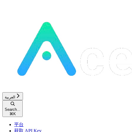
العربية
Search...
⌘
K
平台
获取 API Key