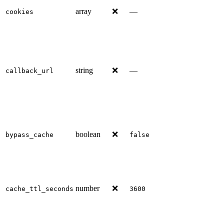
array
❌
—
cookies
string
❌
—
callback_url
boolean
❌
bypass_cache
false
number
❌
cache_ttl_seconds
3600