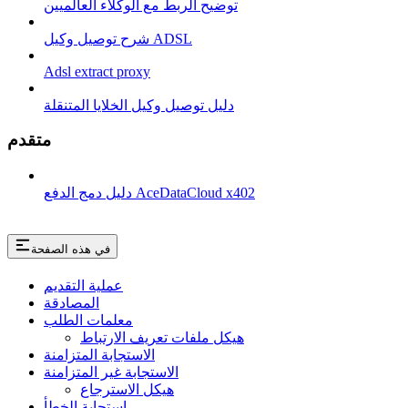
توضيح الربط مع الوكلاء العالميين
شرح توصيل وكيل ADSL
Adsl extract proxy
دليل توصيل وكيل الخلايا المتنقلة
متقدم
دليل دمج الدفع AceDataCloud x402
في هذه الصفحة
عملية التقديم
المصادقة
معلمات الطلب
هيكل ملفات تعريف الارتباط
الاستجابة المتزامنة
الاستجابة غير المتزامنة
هيكل الاسترجاع
استجابة الخطأ