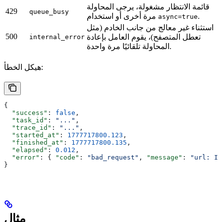
قائمة الانتظار مشغولة، يرجى المحاولة
429
queue_busy
.
مرة أخرى أو استخدام
async=true
استثناء غير معالج من جانب الخادم (مثل
500
تعطل المتصفح)، يقوم العامل بإعادة
internal_error
المحاولة تلقائيًا مرة واحدة.
هيكل الخطأ:
{
  "success"
: 
false
,
  "task_id"
: 
"..."
,
  "trace_id"
: 
"..."
,
  "started_at"
: 
1777717800.123
,
  "finished_at"
: 
1777717800.135
,
  "elapsed"
: 
0.012
,
  "error"
: { 
"code"
: 
"bad_request"
, 
"message"
: 
"url: In
}
مثال