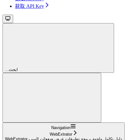
获取 API Key
...ابحث
Navigation
WebExtrator
WebExtrator دليل تكامل واجهة برمجة تطبيقات عرض صفحات الويب