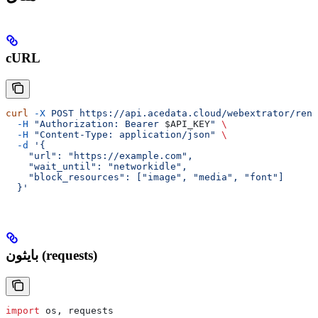
cURL
curl
 -X
 POST
 https://api.acedata.cloud/webextrator/rend
  -H
 "Authorization: Bearer 
$API_KEY
"
 \
  -H
 "Content-Type: application/json"
 \
  -d
 '{
    "url": "https://example.com",
    "wait_until": "networkidle",
    "block_resources": ["image", "media", "font"]
  }'
بايثون (requests)
import
 os, requests