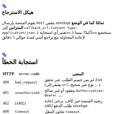
هيكل الاسترجاع
تمامًا كما في الوضع
بنفس envelope
تقوم المنصة بإرسال
POST
،
إلى
المتزامن
callback_url
Content-Type:
ستخضع
تأكيدًا؛ بينما
. تعتبر أي استجابة
application/json
2xx
5xx
لإعادة المحاولة مع تراجع أسي لمدة حوالي 5 دقائق.
استجابة الخطأ
HTTP
المعنى
error.code
لم يمر جسم الطلب عبر تحقق Zod
400
bad_request
، نوع غير صحيح …).
(يفتقر إلى
url
مفقود أو غير صالح
Authorization:
401
unauthorized
.
Bearer …
رصيد المنصة غير كاف، يرجى إعادة
402
(x402)
x402 طلب الدفع envelope.
408
.
تجاوز التنقل
timeout
timeout