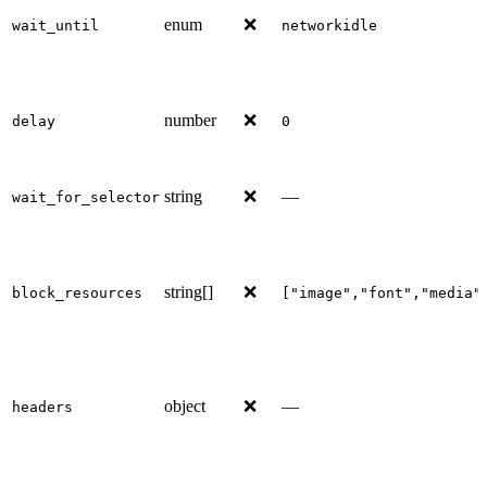
enum
❌
wait_until
networkidle
number
❌
delay
0
string
❌
—
wait_for_selector
string[]
❌
block_resources
["image","font","media"
object
❌
—
headers