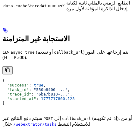
الطابع الزمني بالمللي ثانية لكتابة
number?
data.cacheStoredAt
إدخال الذاكرة المؤقتة لأول مرة.
الاستجابة غير المتزامنة
) يتم إرجاعها على الفور
(أو تقديم
عند
async=true
callback_url
(HTTP 200):
{
  "success"
: 
true
,
  "task_id"
: 
"550e8400-..."
,
  "trace_id"
: 
"6ba7b810-..."
,
  "started_at"
: 
1777717800.123
}
(إذا تم تكوينه)، أو من
إلى
سيتم دفع النتائج عبر
POST
callback_url
للاستعلام النشط.
خلال
/webextrator/tasks