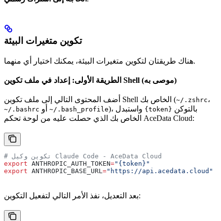
تكوين متغيرات البيئة
هناك طريقتان لتكوين متغيرات البيئة، يمكنك اختيار أي منهما.
الطريقة الأولى: إعداد في ملف تكوين Shell (موصى به)
،
أضف المحتوى التالي إلى ملف تكوين Shell الخاص بك (
~/.zshrc
بالتوكن
)، واستبدل
أو
~/.bashrc
~/.bash_profile
{token}
الخاص بك الذي حصلت عليه من لوحة تحكم AceData Cloud:
# تكوين وكيل Claude Code - AceData Cloud
export
 ANTHROPIC_AUTH_TOKEN
=
"{token}"
export
 ANTHROPIC_BASE_URL
=
"https://api.acedata.cloud"
بعد التعديل، نفذ الأمر التالي لتفعيل التكوين: