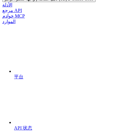
الأدلة
مرجع API
خوادم MCP
الموارد
平台
API 状态