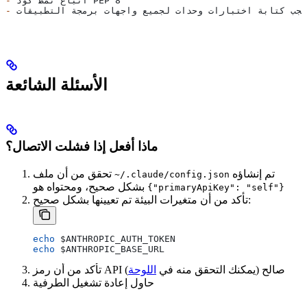
 اتباع نمط كود PEP 8
-
 يجب كتابة اختبارات وحدات لجميع واجهات برمجة التطبيقات
-
الأسئلة الشائعة
ماذا أفعل إذا فشلت الاتصال؟
تم إنشاؤه
تحقق من أن ملف
~/.claude/config.json
بشكل صحيح، ومحتواه هو
{"primaryApiKey": "self"}
تأكد من أن متغيرات البيئة تم تعيينها بشكل صحيح:
echo
 $ANTHROPIC_AUTH_TOKEN
echo
 $ANTHROPIC_BASE_URL
تأكد من أن رمز API صالح (يمكنك التحقق منه في
اللوحة
)
حاول إعادة تشغيل الطرفية