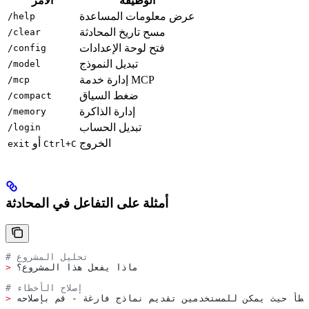
الوظيفة
الأمر
عرض معلومات المساعدة
/help
مسح تاريخ المحادثة
/clear
فتح لوحة الإعدادات
/config
تبديل النموذج
/model
إدارة خدمة MCP
/mcp
ضغط السياق
/compact
إدارة الذاكرة
/memory
تبديل الحساب
/login
الخروج
أو
exit
Ctrl+C
أمثلة على التفاعل في المحادثة
# تحليل المشروع
 ماذا يفعل هذا المشروع؟
>
# إصلاح الأخطاء
خطأ حيث يمكن للمستخدمين تقديم نماذج فارغة - قم بإصلاحه
>