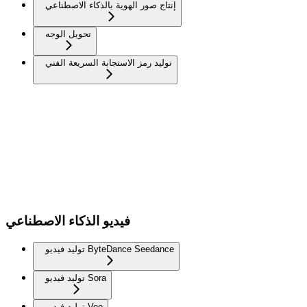
إنتاج صور الهوية بالذكاء الاصطناعي
تحويل الوجه
توليد رمز الاستجابة السريعة الفني
فيديو الذكاء الاصطناعي
توليد فيديو ByteDance Seedance
توليد فيديو Sora
توليد فيديو Veo