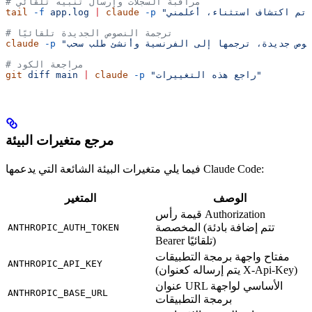
# مراقبة السجلات وإرسال تنبيه تلقائي
tail
 -f
 app.log
 |
 claude
 -p
# ترجمة النصوص الجديدة تلقائيًا
claude
 -p
# مراجعة الكود
 "راجع هذه التغييرات"
 -p
 claude
 |
 main
 diff
git
مرجع متغيرات البيئة
فيما يلي متغيرات البيئة الشائعة التي يدعمها Claude Code:
الوصف
المتغير
قيمة رأس Authorization
المخصصة (تتم إضافة بادئة
ANTHROPIC_AUTH_TOKEN
Bearer تلقائيًا)
مفتاح واجهة برمجة التطبيقات
ANTHROPIC_API_KEY
(يتم إرساله كعنوان X-Api-Key)
عنوان URL الأساسي لواجهة
ANTHROPIC_BASE_URL
برمجة التطبيقات