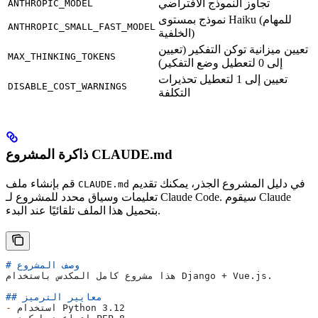
تجاوز النموذج الافتراضي
ANTHROPIC_MODEL
نموذج بمستوى Haiku (للمهام
ANTHROPIC_SMALL_FAST_MODEL
الخلفية)
تعيين ميزانية توكن التفكير (تعيين
MAX_THINKING_TOKENS
إلى 0 لتعطيل وضع التفكير)
تعيين إلى 1 لتعطيل تحذيرات
DISABLE_COST_WARNINGS
التكلفة
ذاكرة المشروع CLAUDE.md
في دليل المشروع الجذر، يمكنك تقديم
قم بإنشاء ملف
CLAUDE.md
تعليمات وسياق محدد للمشروع لـ Claude Code. سيقوم Claude
بتحميل هذا الملف تلقائيًا عند البدء.
# وصف المشروع
هذا مشروع كامل المكدس باستخدام Django + Vue.js.
## معايير الترميز
 استخدام Python 3.12
-