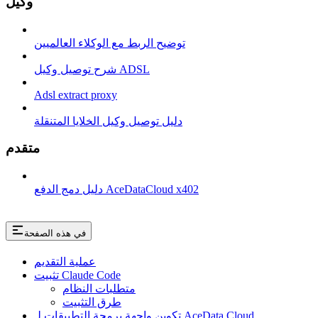
وكيل
توضيح الربط مع الوكلاء العالميين
شرح توصيل وكيل ADSL
Adsl extract proxy
دليل توصيل وكيل الخلايا المتنقلة
متقدم
دليل دمج الدفع AceDataCloud x402
في هذه الصفحة
عملية التقديم
تثبيت Claude Code
متطلبات النظام
طرق التثبيت
تكوين واجهة برمجة التطبيقات لـ AceData Cloud