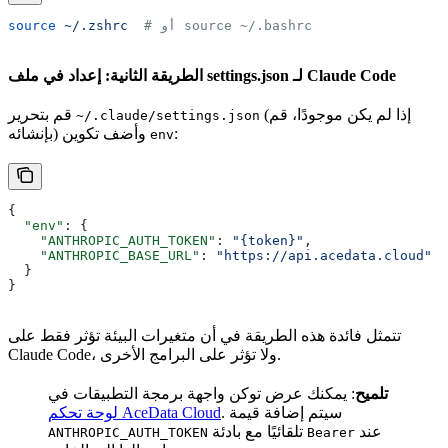
  # أو source ~/.bashrc
 ~/.zshrc
source
الطريقة الثانية: إعداد في ملف settings.json لـ Claude Code
(إذا لم يكن موجودًا، قم
قم بتحرير
~/.claude/settings.json
:
بإنشائه) وأضف تكوين
env
{
  "env"
: {
    "ANTHROPIC_AUTH_TOKEN"
: 
"{token}"
,
    "ANTHROPIC_BASE_URL"
: 
"https://api.acedata.cloud"
  }
}
تتمثل فائدة هذه الطريقة في أن متغيرات البيئة تؤثر فقط على
Claude Code، ولا تؤثر على البرامج الأخرى.
تلميح
: يمكنك عرض توكن واجهة برمجة التطبيقات في
. سيتم إضافة قيمة
لوحة تحكم AceData Cloud
عند
تلقائيًا مع بادئة
ANTHROPIC_AUTH_TOKEN
Bearer