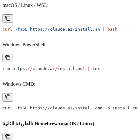
macOS / Linux / WSL:
curl
 -fsSL
 https://claude.ai/install.sh
 |
 bash
Windows PowerShell:
irm https:
//
claude.ai
/
install.ps1 
|
 iex
Windows CMD:
curl
 -
fsSL
 https://claude.
ai
/install.
cmd
 -
o
 install.
cmd
الطريقة الثانية: Homebrew (macOS / Linux)