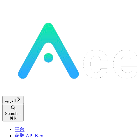
العربية
Search...
⌘
K
平台
获取 API Key