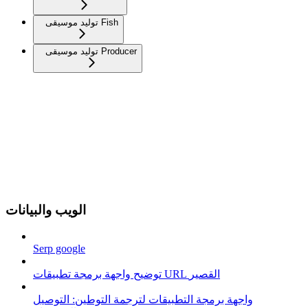
توليد موسيقى Fish
توليد موسيقى Producer
الويب والبيانات
Serp google
توضيح واجهة برمجة تطبيقات URL القصير
واجهة برمجة التطبيقات لترجمة التوطين: التوصيل