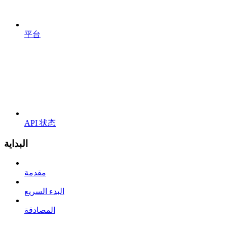
平台
API 状态
البداية
مقدمة
البدء السريع
المصادقة