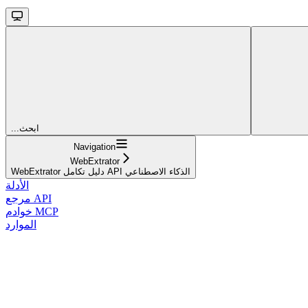
...ابحث
Navigation
WebExtrator
WebExtrator دليل تكامل API الذكاء الاصطناعي
الأدلة
مرجع API
خوادم MCP
الموارد