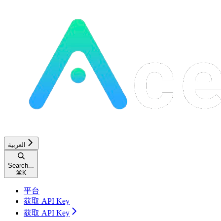
العربية
Search...
⌘
K
平台
获取 API Key
获取 API Key