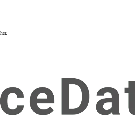
ther.