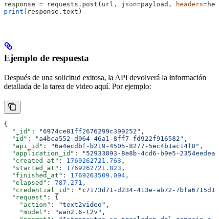
response 
=
 requests.post(url, 
json
=
payload, 
headers
=
hea
print
(response.text)
Ejemplo de respuesta
Después de una solicitud exitosa, la API devolverá la información
detallada de la tarea de video aquí. Por ejemplo:
{
  "_id"
: 
"6974ce81ff2676299c399252"
,
  "id"
: 
"a4bca552-d964-46a1-8ff7-fd922f916582"
,
  "api_id"
: 
"6a4ecdbf-b219-4505-8277-5ec4b1ac14f8"
,
  "application_id"
: 
"52933893-8e8b-4cd6-b9e5-2354eedea0
  "created_at"
: 
1769262721.763
,
  "started_at"
: 
1769262721.823
,
  "finished_at"
: 
1769263509.094
,
  "elapsed"
: 
787.271
,
  "credential_id"
: 
"c7173d71-d234-413e-ab72-7bfa6715d12
  "request"
: {
    "action"
: 
"text2video"
,
    "model"
: 
"wan2.6-t2v"
,