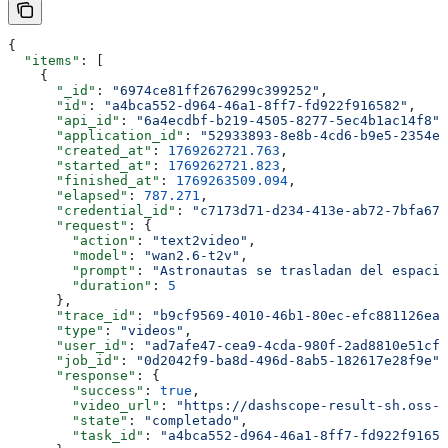
{
  "items"
: [
    {
      "_id"
: 
"6974ce81ff2676299c399252"
,
      "id"
: 
"a4bca552-d964-46a1-8ff7-fd922f916582"
,
      "api_id"
: 
"6a4ecdbf-b219-4505-8277-5ec4b1ac14f8"
,
      "application_id"
: 
"52933893-8e8b-4cd6-b9e5-2354ee
      "created_at"
: 
1769262721.763
,
      "started_at"
: 
1769262721.823
,
      "finished_at"
: 
1769263509.094
,
      "elapsed"
: 
787.271
,
      "credential_id"
: 
"c7173d71-d234-413e-ab72-7bfa671
      "request"
: {
        "action"
: 
"text2video"
,
        "model"
: 
"wan2.6-t2v"
,
        "prompt"
: 
"Astronautas se trasladan del espacio
        "duration"
: 
5
      },
      "trace_id"
: 
"b9cf9569-4010-46b1-80ec-efc881126eac
      "type"
: 
"videos"
,
      "user_id"
: 
"ad7afe47-cea9-4cda-980f-2ad8810e51cf"
      "job_id"
: 
"0d2042f9-ba8d-496d-8ab5-182617e28f9e"
,
      "response"
: {
        "success"
: 
true
,
        "video_url"
: 
"https://dashscope-result-sh.oss-a
        "state"
: 
"completado"
,
        "task_id"
: 
"a4bca552-d964-46a1-8ff7-fd922f91658