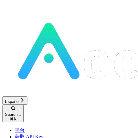
Español
Search...
⌘
K
平台
获取 API Key