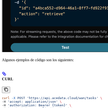
Algunos ejemplos de código son los siguientes:
CURL
curl
 -X
 POST
 'https://api.acedata.cloud/wan/tasks'
 \
-H 
'accept: application/json'
 \
-H 
'authorization: Bearer {token}'
 \