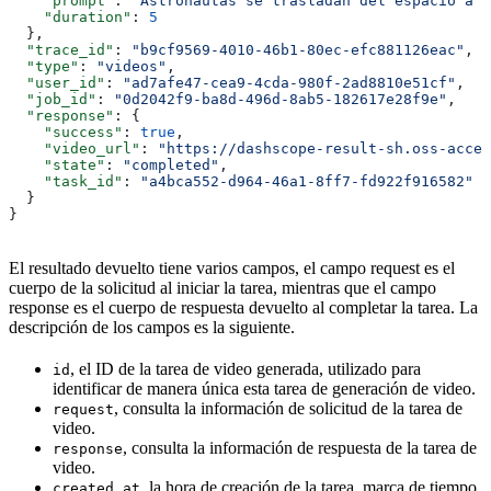
    "prompt"
: 
"Astronautas se trasladan del espacio a u
    "duration"
: 
5
  },
  "trace_id"
: 
"b9cf9569-4010-46b1-80ec-efc881126eac"
,
  "type"
: 
"videos"
,
  "user_id"
: 
"ad7afe47-cea9-4cda-980f-2ad8810e51cf"
,
  "job_id"
: 
"0d2042f9-ba8d-496d-8ab5-182617e28f9e"
,
  "response"
: {
    "success"
: 
true
,
    "video_url"
: 
"https://dashscope-result-sh.oss-accel
    "state"
: 
"completed"
,
    "task_id"
: 
"a4bca552-d964-46a1-8ff7-fd922f916582"
  }
}
El resultado devuelto tiene varios campos, el campo request es el
cuerpo de la solicitud al iniciar la tarea, mientras que el campo
response es el cuerpo de respuesta devuelto al completar la tarea. La
descripción de los campos es la siguiente.
, el ID de la tarea de video generada, utilizado para
id
identificar de manera única esta tarea de generación de video.
, consulta la información de solicitud de la tarea de
request
video.
, consulta la información de respuesta de la tarea de
response
video.
, la hora de creación de la tarea, marca de tiempo
created_at