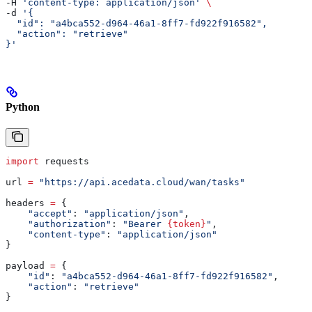
-H 
'content-type: application/json'
 \
-d 
'{
  "id": "a4bca552-d964-46a1-8ff7-fd922f916582",
  "action": "retrieve"
}'
Python
import
 requests
url 
=
 "https://api.acedata.cloud/wan/tasks"
headers 
=
 {
    "accept"
: 
"application/json"
,
    "authorization"
: 
"Bearer 
{token}
"
,
    "content-type"
: 
"application/json"
}
payload 
=
 {
    "id"
: 
"a4bca552-d964-46a1-8ff7-fd922f916582"
,
    "action"
: 
"retrieve"
}