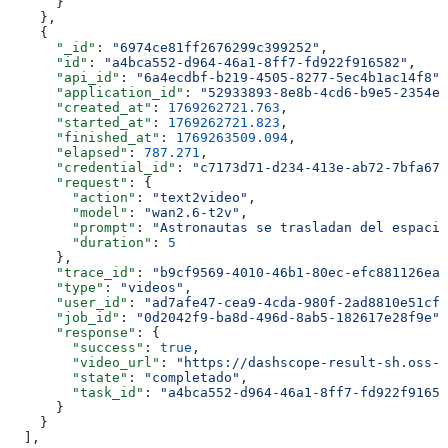
      }
    },
    {
      "_id"
: 
"6974ce81ff2676299c399252"
,
      "id"
: 
"a4bca552-d964-46a1-8ff7-fd922f916582"
,
      "api_id"
: 
"6a4ecdbf-b219-4505-8277-5ec4b1ac14f8"
,
      "application_id"
: 
"52933893-8e8b-4cd6-b9e5-2354ee
      "created_at"
: 
1769262721.763
,
      "started_at"
: 
1769262721.823
,
      "finished_at"
: 
1769263509.094
,
      "elapsed"
: 
787.271
,
      "credential_id"
: 
"c7173d71-d234-413e-ab72-7bfa671
      "request"
: {
        "action"
: 
"text2video"
,
        "model"
: 
"wan2.6-t2v"
,
        "prompt"
: 
"Astronautas se trasladan del espacio
        "duration"
: 
5
      },
      "trace_id"
: 
"b9cf9569-4010-46b1-80ec-efc881126eac
      "type"
: 
"videos"
,
      "user_id"
: 
"ad7afe47-cea9-4cda-980f-2ad8810e51cf"
      "job_id"
: 
"0d2042f9-ba8d-496d-8ab5-182617e28f9e"
,
      "response"
: {
        "success"
: 
true
,
        "video_url"
: 
"https://dashscope-result-sh.oss-a
        "state"
: 
"completado"
,
        "task_id"
: 
"a4bca552-d964-46a1-8ff7-fd922f91658
      }
    }
  ],