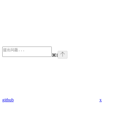
⌘
I
github
x