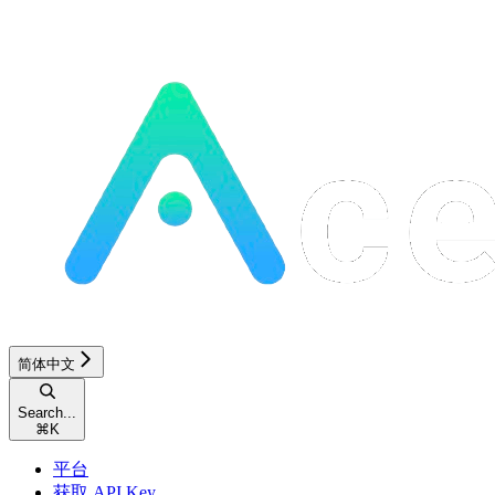
简体中文
Search...
⌘
K
平台
获取 API Key