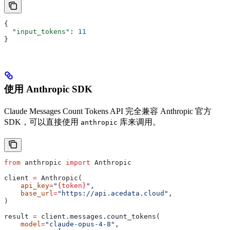
{
  "input_tokens"
: 
11
}
使用 Anthropic SDK
Claude Messages Count Tokens API 完全兼容 Anthropic 官方
SDK，可以直接使用
库来调用。
anthropic
from
 anthropic 
import
 Anthropic
client 
=
 Anthropic(
    api_key
=
"
{token}
"
,
    base_url
=
"https://api.acedata.cloud"
,
)
result 
=
 client.messages.count_tokens(
    model
=
"claude-opus-4-8"
,