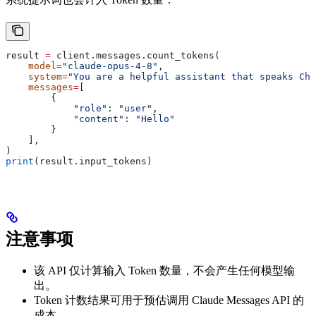
result 
=
 client.messages.count_tokens(
    model
=
"claude-opus-4-8"
,
    system
=
"You are a helpful assistant that speaks Chi
    messages
=
[
        {
            "role"
: 
"user"
,
            "content"
: 
"Hello"
        }
    ],
)
print
(result.input_tokens)
注意事项
该 API 仅计算输入 Token 数量，不会产生任何模型输
出。
Token 计数结果可用于预估调用 Claude Messages API 的
成本。