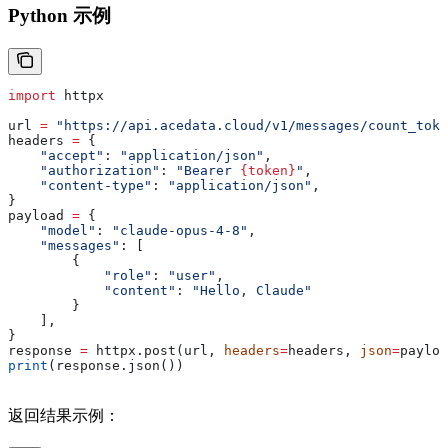
Python 示例
import
 httpx
url 
=
 "https://api.acedata.cloud/v1/messages/count_toke
headers 
=
 {
    "accept"
: 
"application/json"
,
    "authorization"
: 
"Bearer 
{token}
"
,
    "content-type"
: 
"application/json"
,
}
payload 
=
 {
    "model"
: 
"claude-opus-4-8"
,
    "messages"
: [
        {
            "role"
: 
"user"
,
            "content"
: 
"Hello, Claude"
        }
    ],
}
response 
=
 httpx.post(url, 
headers
=
headers, 
json
=
payloa
print
(response.json())
返回结果示例：