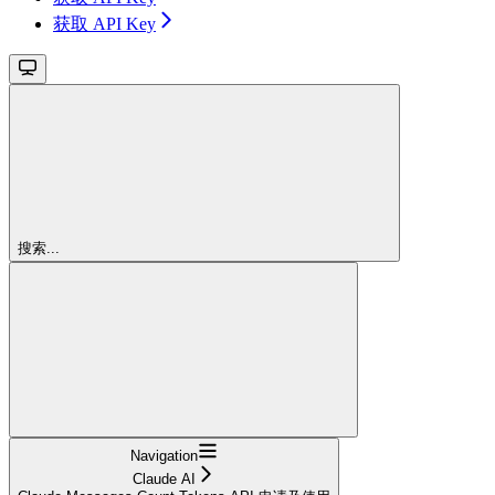
获取 API Key
搜索...
Navigation
Claude AI