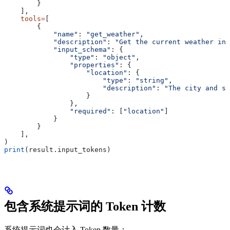
        }
    ],
    tools
=
[
        {
            "name"
: 
"get_weather"
,
            "description"
: 
"Get the current weather in 
            "input_schema"
: {
                "type"
: 
"object"
,
                "properties"
: {
                    "location"
: {
                        "type"
: 
"string"
,
                        "description"
: 
"The city and st
                    }
                },
                "required"
: [
"location"
]
            }
        }
    ],
)
print
(result.input_tokens)
包含系统提示词的 Token 计数
系统提示词也会计入 Token 数量：