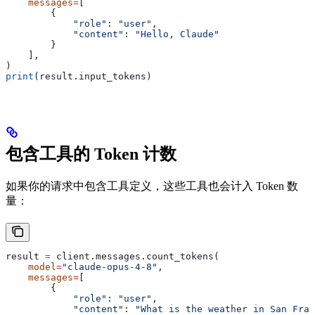
    messages
=
[
        {
            "role"
: 
"user"
,
            "content"
: 
"Hello, Claude"
        }
    ],
)
print
(result.input_tokens)
包含工具的 Token 计数
如果你的请求中包含工具定义，这些工具也会计入 Token 数
量：
result 
=
 client.messages.count_tokens(
    model
=
"claude-opus-4-8"
,
    messages
=
[
        {
            "role"
: 
"user"
,
            "content"
: 
"What is the weather in San Fran