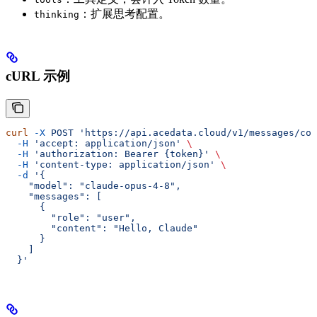
：扩展思考配置。
thinking
cURL 示例
curl
 -X
 POST
 'https://api.acedata.cloud/v1/messages/cou
  -H
 'accept: application/json'
 \
  -H
 'authorization: Bearer {token}'
 \
  -H
 'content-type: application/json'
 \
  -d
 '{
    "model": "claude-opus-4-8",
    "messages": [
      {
        "role": "user",
        "content": "Hello, Claude"
      }
    ]
  }'