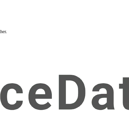
ther.