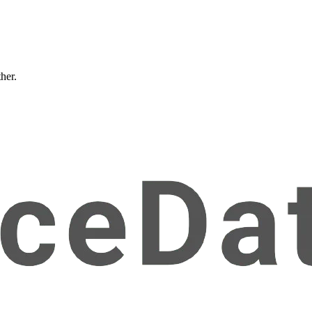
ther.