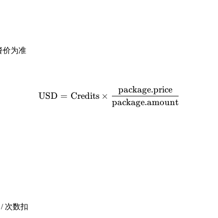
套餐价为准
package.price
\text{USD} = \text{Credi
USD
=
Credits
×
package.amount
 / 次数扣