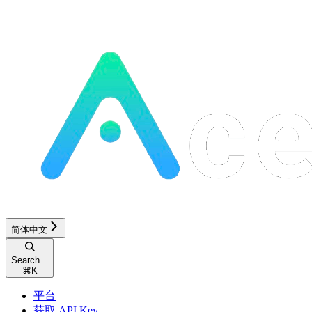
简体中文
Search...
⌘
K
平台
获取 API Key