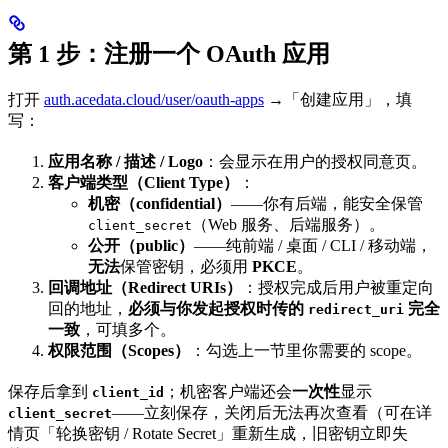
第 1 步：注册一个 OAuth 应用
打开
auth.acedata.cloud/user/oauth-apps
→「创建应用」，填
写：
应用名称 / 描述 / Logo
：会显示在用户的授权同意页。
客户端类型（Client Type）
：
机密（confidential）
——你有后端，能安全保管
（Web 服务、后端服务）。
client_secret
公开（public）
——纯前端 / 桌面 / CLI / 移动端，
无法
保管密钥，必须用
PKCE
。
回调地址（Redirect URIs）
：授权完成后用户被重定向
回的地址，
必须与你发起授权时传的
完全
redirect_uri
一致
，可填多个。
权限范围（Scopes）
：勾选上一节里你需要的 scope。
保存后拿到
；机密客户端还会
一次性
显示
client_id
——立刻保存，关闭后无法再次查看（可在详
client_secret
情页「轮换密钥 / Rotate Secret」重新生成，旧密钥立即失