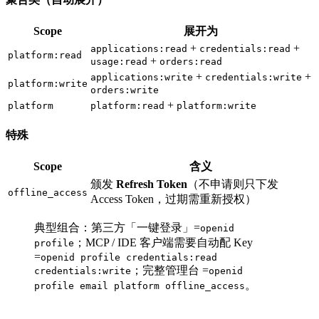
Scope
展开为
+
+
applications:read
credentials:read
platform:read
+
usage:read
orders:read
+
+
applications:write
credentials:write
platform:write
orders:write
+
platform
platform:read
platform:write
特殊
Scope
含义
颁发
Refresh Token
（不申请则只下发
offline_access
Access Token，过期需重新授权）
典型组合：第三方「一键登录」=
openid
；MCP / IDE 客户端需要自动配 Key
profile
=
openid profile credentials:read
；完整管理台 =
credentials:write
openid
。
profile email platform offline_access