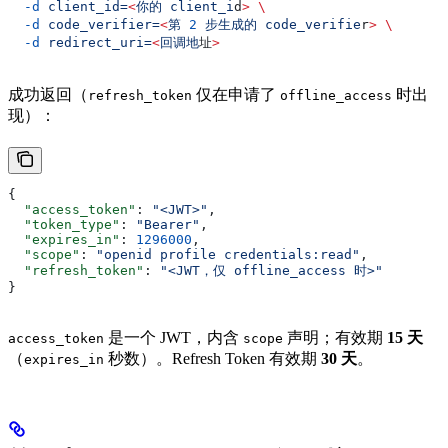
  -d
 client_id=
<
你的
 client_i
d
>
 \
  -d
 code_verifier=
<
第
 2
 步生成的
 code_verifie
r
>
 \
  -d
 redirect_uri=
<
回调地
址
>
成功返回（
仅在申请了
时出
refresh_token
offline_access
现）：
{
  "access_token"
: 
"<JWT>"
,
  "token_type"
: 
"Bearer"
,
  "expires_in"
: 
1296000
,
  "scope"
: 
"openid profile credentials:read"
,
  "refresh_token"
: 
"<JWT，仅 offline_access 时>"
}
是一个 JWT，内含
声明；有效期
15 天
access_token
scope
（
秒数）。Refresh Token 有效期
30 天
。
expires_in