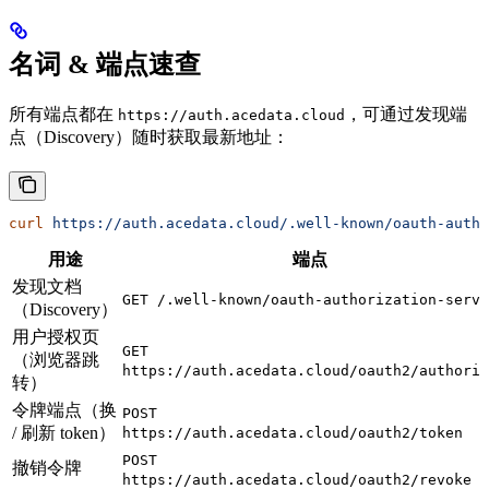
名词 & 端点速查
所有端点都在
，可通过发现端
https://auth.acedata.cloud
点（Discovery）随时获取最新地址：
curl
 https://auth.acedata.cloud/.well-known/oauth-autho
用途
端点
发现文档
GET /.well-known/oauth-authorization-serve
（Discovery）
用户授权页
GET
（浏览器跳
https://auth.acedata.cloud/oauth2/authoriz
转）
令牌端点（换
POST
/ 刷新 token）
https://auth.acedata.cloud/oauth2/token
POST
撤销令牌
https://auth.acedata.cloud/oauth2/revoke