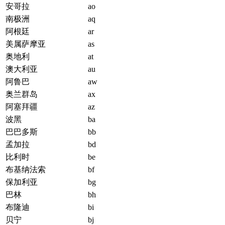
安哥拉
ao
南极洲
aq
阿根廷
ar
美属萨摩亚
as
奥地利
at
澳大利亚
au
阿鲁巴
aw
奥兰群岛
ax
阿塞拜疆
az
波黑
ba
巴巴多斯
bb
孟加拉
bd
比利时
be
布基纳法索
bf
保加利亚
bg
巴林
bh
布隆迪
bi
贝宁
bj