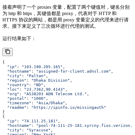
接着声明了一个 proxies 变量，配置了两个键值对，键名分别
为 http 和 https，其键值都是 proxy，代表对于 HTTP 和
HTTPS 协议的网站，都是用 proxy 变量定义的代理来进行请
求。接下来定义了三次循环进行代理的测试。
运行结果如下：
{
  "ip"
: 
"103.190.205.165"
,
  "hostname"
: 
"assigned-for-client.adnsl.com"
,
  "city"
: 
"Paltan"
,
  "region"
: 
"Dhaka Division"
,
  "country"
: 
"BD"
,
  "loc"
: 
"23.7362,90.4143"
,
  "org"
: 
"AS38203 ADN Telecom Ltd."
,
  "postal"
: 
"1000"
,
  "timezone"
: 
"Asia/Dhaka"
,
  "readme"
: 
"https://ipinfo.io/missingauth"
}
{
  "ip"
: 
"74.111.25.181"
,
  "hostname"
: 
"pool-74-111-25-181.syrcny.fios.verizon.n
  "city"
: 
"Syracuse"
,
  "region"
: 
"New York"
,