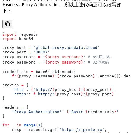
Headers - Proxy Authorization，所以上述代码还可以改写如
下：
import
 requests
import
 base64
proxy_host 
=
 'global.proxy.acedata.cloud'
proxy_port 
=
 '30007'
proxy_username 
=
 '
{proxy_username}
'
 # 8位用户名
proxy_password 
=
 '
{proxy_password}
'
 # 32位密码
credentials 
=
 base64.b64encode(
    f
'
{
proxy_username
}
:
{
proxy_password
}
'
.encode()).deco
proxies 
=
 {
    'http'
: 
f
'http://
{
proxy_host
}
:
{
proxy_port
}
'
,
    'https'
: 
f
'http://
{
proxy_host
}
:
{
proxy_port
}
'
}
headers 
=
 {
    'Proxy-Authorization'
: 
f
'Basic 
{
credentials
}
'
}
for
 _ 
in
 range
(
3
):
    resp 
=
 requests.get(
'https://ipinfo.io'
,