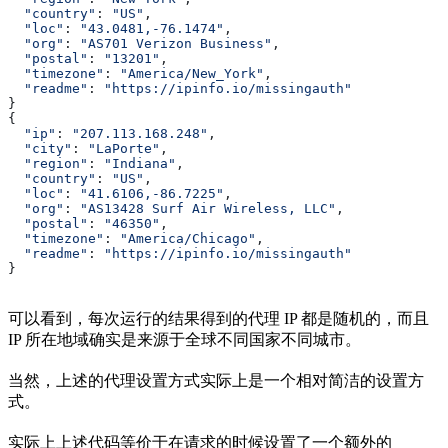
  "country"
: 
"US"
,
  "loc"
: 
"43.0481,-76.1474"
,
  "org"
: 
"AS701 Verizon Business"
,
  "postal"
: 
"13201"
,
  "timezone"
: 
"America/New_York"
,
  "readme"
: 
"https://ipinfo.io/missingauth"
}
{
  "ip"
: 
"207.113.168.248"
,
  "city"
: 
"LaPorte"
,
  "region"
: 
"Indiana"
,
  "country"
: 
"US"
,
  "loc"
: 
"41.6106,-86.7225"
,
  "org"
: 
"AS13428 Surf Air Wireless, LLC"
,
  "postal"
: 
"46350"
,
  "timezone"
: 
"America/Chicago"
,
  "readme"
: 
"https://ipinfo.io/missingauth"
}
可以看到，每次运行的结果得到的代理 IP 都是随机的，而且
IP 所在地域确实是来源于全球不同国家不同城市。
当然，上述的代理设置方式实际上是一个相对简洁的设置方
式。
实际上上述代码等价于在请求的时候设置了一个额外的