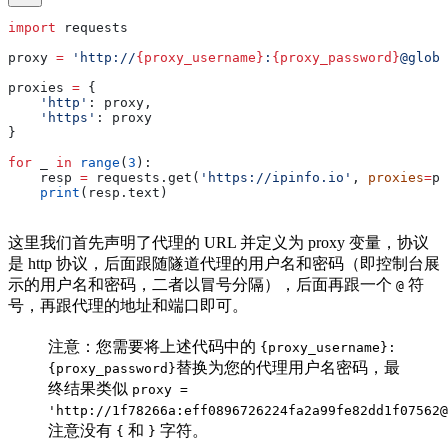
import
 requests
proxy 
=
 'http://
{proxy_username}
:
{proxy_password}
@globa
proxies 
=
 {
    'http'
: proxy,
    'https'
: proxy
}
for
 _ 
in
 range
(
3
):
    resp 
=
 requests.get(
'https://ipinfo.io'
, 
proxies
=
pr
    print
(resp.text)
这里我们首先声明了代理的 URL 并定义为 proxy 变量，协议
是 http 协议，后面跟随隧道代理的用户名和密码（即控制台展
示的用户名和密码，二者以冒号分隔），后面再跟一个
符
@
号，再跟代理的地址和端口即可。
注意：您需要将上述代码中的
{proxy_username}:
替换为您的代理用户名密码，最
{proxy_password}
终结果类似
proxy =
'http://1f78266a:eff0896726224fa2a99fe82dd1f07562@
注意没有
和
字符。
{
}