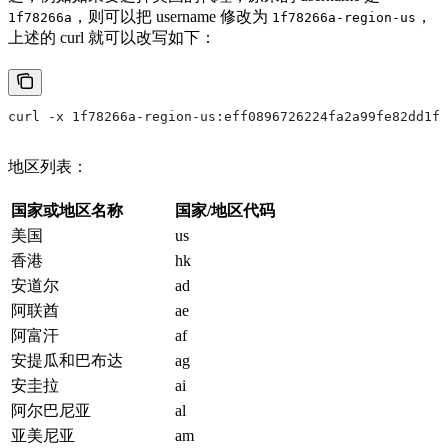
，则可以把 username 修改为
，
1f78266a
1f78266a-region-us
上述的 curl 就可以改写如下：
curl -x 1f78266a-region-us:eff0896726224fa2a99fe82dd1f0
地区列表：
国家或地区名称
国家/地区代码
美国
us
香港
hk
安道尔
ad
阿联酋
ae
阿富汗
af
安提瓜和巴布达
ag
安圭拉
ai
阿尔巴尼亚
al
亚美尼亚
am