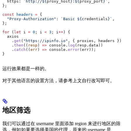
  https:
 `http://
${
proxy_host
}
:
${
proxy_port
}
`
,
};
const
 headers
 =
 {
  "Proxy-Authorization"
:
 `Basic 
${
credentials
}
`
,
};
for
 (
let
 i
 =
 0
; 
i
 <
 3
; 
i
++
) {
  axios
    .
get
(
"https://ipinfo.io"
, { 
proxies
, 
headers
 })
    .
then
((
resp
) 
=>
 console
.
log
(
resp
.
data
))
    .
catch
((
err
) 
=>
 console
.
error
(
err
));
}
运行效果都是一样的。
对于其他语言的设置方法，请参考上文自行改写即可。
地区筛选
我们可以通过在 username 里面添加 region 来进行地区的筛
选，例如如果要选择美国的代理，原来的 username 是