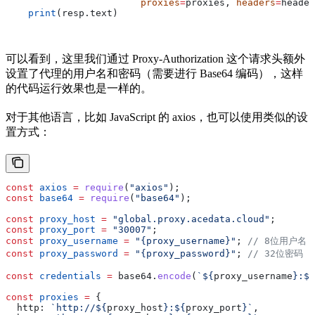
                        proxies
=
proxies, 
headers
=
header
    print
(resp.text)
可以看到，这里我们通过 Proxy-Authorization 这个请求头额外
设置了代理的用户名和密码（需要进行 Base64 编码），这样
的代码运行效果也是一样的。
对于其他语言，比如 JavaScript 的 axios，也可以使用类似的设
置方式：
const
 axios
 =
 require
(
"axios"
);
const
 base64
 =
 require
(
"base64"
);
const
 proxy_host
 =
 "global.proxy.acedata.cloud"
;
const
 proxy_port
 =
 "30007"
;
const
 proxy_username
 =
 "{proxy_username}"
; 
// 8位用户名
const
 proxy_password
 =
 "{proxy_password}"
; 
// 32位密码
const
 credentials
 =
 base64
.
encode
(
`
${
proxy_username
}
:
${
const
 proxies
 =
 {
  http:
 `http://
${
proxy_host
}
:
${
proxy_port
}
`
,