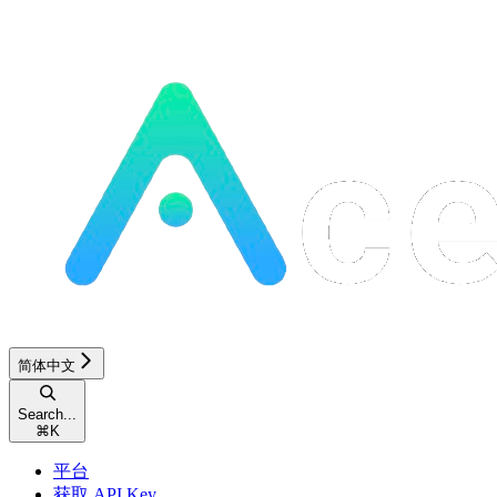
简体中文
Search...
⌘
K
平台
获取 API Key