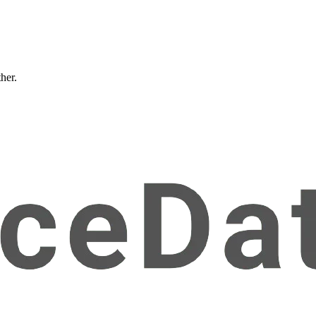
ther.