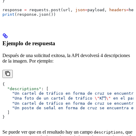
}
response 
=
 requests.post(url, 
json
=
payload, 
headers
=
hea
print
(response.json())
Ejemplo de respuesta
Después de una solicitud exitosa, la API devolverá 4 descripciones
de la imagen. Por ejemplo:
{
  "descriptions"
: [
    "Un cartel de tráfico en forma de cruz se encuentra
    "Una foto de un cartel de tráfico 
\"
K鬥
\"
 en el par
    "Un cartel de tráfico en forma de cruz se encuentra
    "Un poste de señal en forma de cruz se encuentra en
  ]
}
Se puede ver que en el resultado hay un campo
, que
descriptions