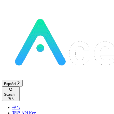
Español
Search...
⌘
K
平台
获取 API Key