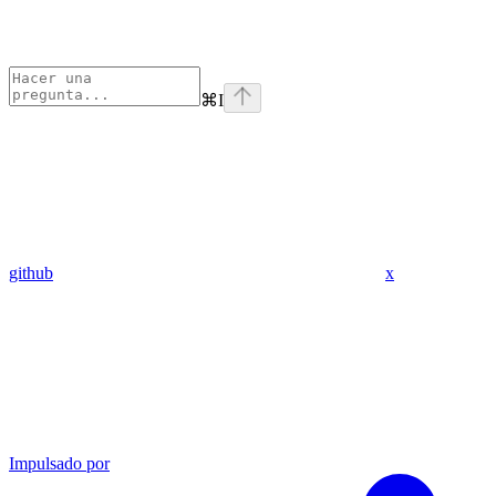
⌘
I
github
x
Impulsado por