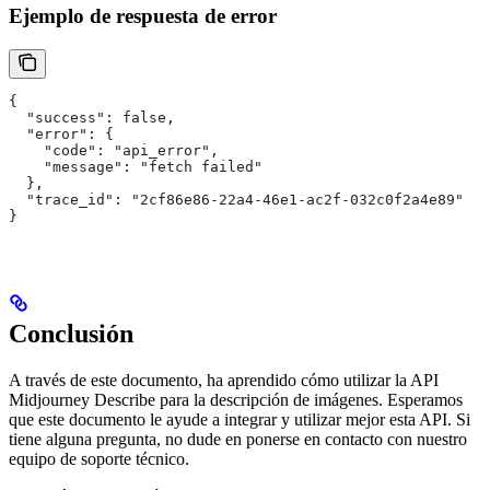
Ejemplo de respuesta de error
{
  "success": false,
  "error": {
    "code": "api_error",
    "message": "fetch failed"
  },
  "trace_id": "2cf86e86-22a4-46e1-ac2f-032c0f2a4e89"
}
Conclusión
A través de este documento, ha aprendido cómo utilizar la API
Midjourney Describe para la descripción de imágenes. Esperamos
que este documento le ayude a integrar y utilizar mejor esta API. Si
tiene alguna pregunta, no dude en ponerse en contacto con nuestro
equipo de soporte técnico.