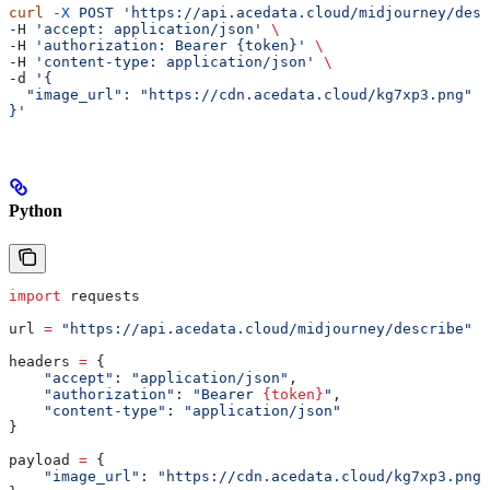
curl
 -X
 POST
 'https://api.acedata.cloud/midjourney/desc
-H 
'accept: application/json'
 \
-H 
'authorization: Bearer {token}'
 \
-H 
'content-type: application/json'
 \
-d 
'{
  "image_url": "https://cdn.acedata.cloud/kg7xp3.png"
}'
Python
import
 requests
url 
=
 "https://api.acedata.cloud/midjourney/describe"
headers 
=
 {
    "accept"
: 
"application/json"
,
    "authorization"
: 
"Bearer 
{token}
"
,
    "content-type"
: 
"application/json"
}
payload 
=
 {
    "image_url"
: 
"https://cdn.acedata.cloud/kg7xp3.png"