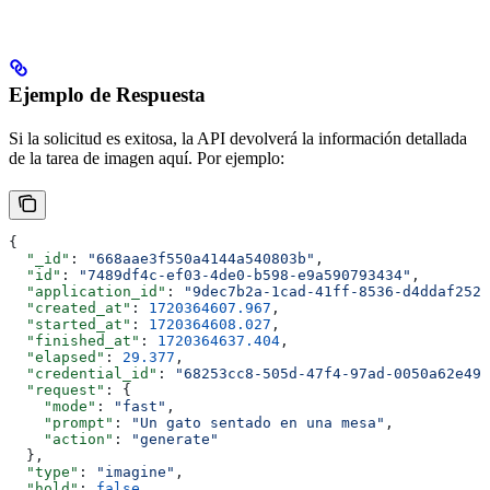
Ejemplo de Respuesta
Si la solicitud es exitosa, la API devolverá la información detallada
de la tarea de imagen aquí. Por ejemplo:
{
  "_id"
: 
"668aae3f550a4144a540803b"
,
  "id"
: 
"7489df4c-ef03-4de0-b598-e9a590793434"
,
  "application_id"
: 
"9dec7b2a-1cad-41ff-8536-d4ddaf2525
  "created_at"
: 
1720364607.967
,
  "started_at"
: 
1720364608.027
,
  "finished_at"
: 
1720364637.404
,
  "elapsed"
: 
29.377
,
  "credential_id"
: 
"68253cc8-505d-47f4-97ad-0050a62e497
  "request"
: {
    "mode"
: 
"fast"
,
    "prompt"
: 
"Un gato sentado en una mesa"
,
    "action"
: 
"generate"
  },
  "type"
: 
"imagine"
,
  "hold"
: 
false
,