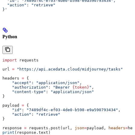
  "id": "7489df4c-ef03-4de0-b598-e9a590793434",
  "action": "retrieve"
}'
Python
import
 requests
url 
=
 "https://api.acedata.cloud/midjourney/tasks"
headers 
=
 {
    "accept"
: 
"application/json"
,
    "authorization"
: 
"Bearer 
{token}
"
,
    "content-type"
: 
"application/json"
}
payload 
=
 {
    "id"
: 
"7489df4c-ef03-4de0-b598-e9a590793434"
,
    "action"
: 
"retrieve"
}
response 
=
 requests.post(url, 
json
=
payload, 
headers
=
hea
print
(response.text)