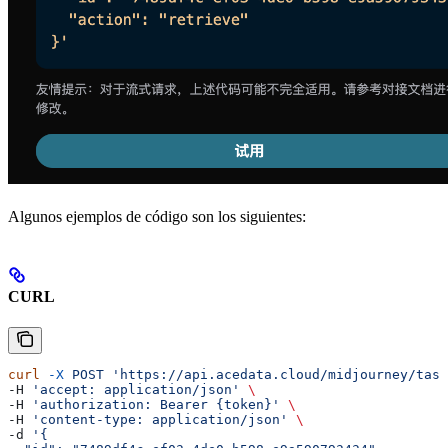
Algunos ejemplos de código son los siguientes:
CURL
curl
 -X
 POST
 'https://api.acedata.cloud/midjourney/task
-H 
'accept: application/json'
 \
-H 
'authorization: Bearer {token}'
 \
-H 
'content-type: application/json'
 \
-d 
'{