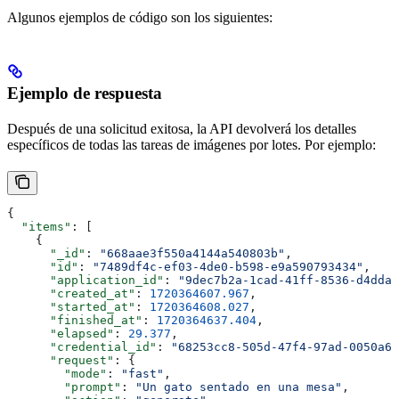
Algunos ejemplos de código son los siguientes:
Ejemplo de respuesta
Después de una solicitud exitosa, la API devolverá los detalles
específicos de todas las tareas de imágenes por lotes. Por ejemplo:
{
  "items"
: [
    {
      "_id"
: 
"668aae3f550a4144a540803b"
,
      "id"
: 
"7489df4c-ef03-4de0-b598-e9a590793434"
,
      "application_id"
: 
"9dec7b2a-1cad-41ff-8536-d4ddaf
      "created_at"
: 
1720364607.967
,
      "started_at"
: 
1720364608.027
,
      "finished_at"
: 
1720364637.404
,
      "elapsed"
: 
29.377
,
      "credential_id"
: 
"68253cc8-505d-47f4-97ad-0050a62
      "request"
: {
        "mode"
: 
"fast"
,
        "prompt"
: 
"Un gato sentado en una mesa"
,