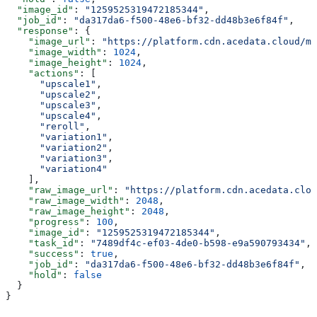
  "image_id"
: 
"1259525319472185344"
,
  "job_id"
: 
"da317da6-f500-48e6-bf32-dd48b3e6f84f"
,
  "response"
: {
    "image_url"
: 
"https://platform.cdn.acedata.cloud/mi
    "image_width"
: 
1024
,
    "image_height"
: 
1024
,
    "actions"
: [
      "upscale1"
,
      "upscale2"
,
      "upscale3"
,
      "upscale4"
,
      "reroll"
,
      "variation1"
,
      "variation2"
,
      "variation3"
,
      "variation4"
    ],
    "raw_image_url"
: 
"https://platform.cdn.acedata.clou
    "raw_image_width"
: 
2048
,
    "raw_image_height"
: 
2048
,
    "progress"
: 
100
,
    "image_id"
: 
"1259525319472185344"
,
    "task_id"
: 
"7489df4c-ef03-4de0-b598-e9a590793434"
,
    "success"
: 
true
,
    "job_id"
: 
"da317da6-f500-48e6-bf32-dd48b3e6f84f"
,
    "hold"
: 
false
  }
}