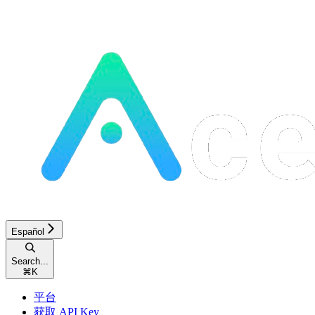
Español
Search...
⌘
K
平台
获取 API Key