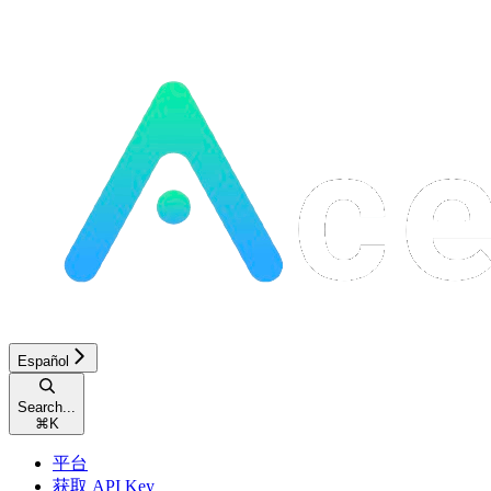
Español
Search...
⌘
K
平台
获取 API Key