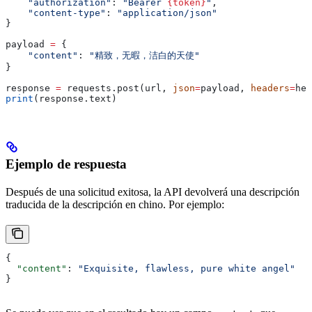
    "authorization"
: 
"Bearer 
{token}
"
,
    "content-type"
: 
"application/json"
}
payload 
=
 {
    "content"
: 
"精致，无暇，洁白的天使"
}
response 
=
 requests.post(url, 
json
=
payload, 
headers
=
hea
print
(response.text)
Ejemplo de respuesta
Después de una solicitud exitosa, la API devolverá una descripción
traducida de la descripción en chino. Por ejemplo:
{
  "content"
: 
"Exquisite, flawless, pure white angel"
}