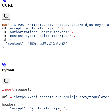
CURL
curl
 -X
 POST
 'https://api.acedata.cloud/midjourney/tran
-H 
'accept: application/json'
 \
-H 
'authorization: Bearer {token}'
 \
-H 
'content-type: application/json'
 \
-d 
'{
  "content": "精致，无暇，洁白的天使"
}'
Python
import
 requests
url 
=
 "https://api.acedata.cloud/midjourney/translate"
headers 
=
 {
    "accept"
: 
"application/json"
,