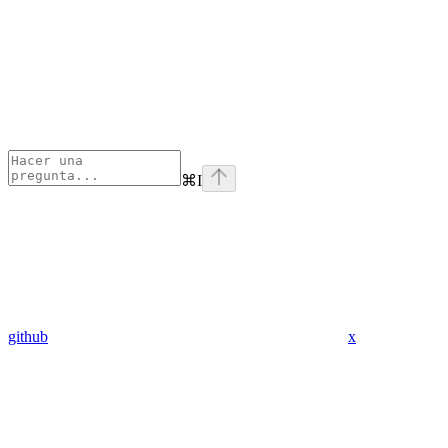
⌘
I
github
x