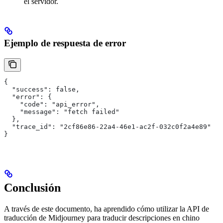
el servidor.
Ejemplo de respuesta de error
{
  "success": false,
  "error": {
    "code": "api_error",
    "message": "fetch failed"
  },
  "trace_id": "2cf86e86-22a4-46e1-ac2f-032c0f2a4e89"
}
Conclusión
A través de este documento, ha aprendido cómo utilizar la API de
traducción de Midjourney para traducir descripciones en chino