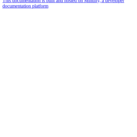
This documentation is built and hosted on Mintlify, a developer
documentation platform