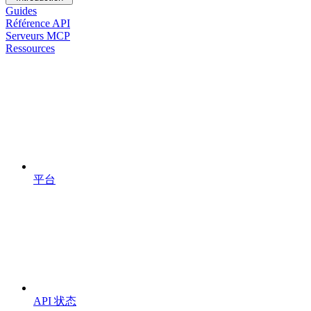
Guides
Référence API
Serveurs MCP
Ressources
平台
API 状态