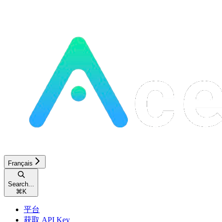
Français
Search...
⌘
K
平台
获取 API Key