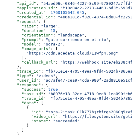
      "api_id"
: 
"54aed96c-0346-4227-8c99-9780247a7ffd"
,
      "application_id"
: 
"f10c04c2-2273-4463-bd3f-593d71
      "created_at"
: 
1760105642.045
,
      "credential_id"
: 
"4e6e181d-f320-4874-8d80-fc2253b
      "request"
: {
        "size"
: 
"large"
,
        "duration"
: 
15
,
        "orientation"
: 
"landscape"
,
        "prompt"
: 
"gato corriendo en el río"
,
        "model"
: 
"sora-2"
,
        "image_urls"
: [
          "https://cdn.acedata.cloud/11wfp4.png"
        ],
        "callback_url"
: 
"https://webhook.site/eb238c4f-
      },
      "trace_id"
: 
"fb751e1e-4705-49ea-9fd4-5024b7865ea2
      "type"
: 
"videos"
,
      "user_id"
: 
"ad7afe47-cea9-4cda-980f-2ad8810e51cf"
      "response"
: {
        "success"
: 
true
,
        "task_id"
: 
"b8976e18-32dc-4718-9ed8-1ea090fcb6e
        "trace_id"
: 
"fb751e1e-4705-49ea-9fd4-5024b7865e
        "data"
: [
          {
            "id"
: 
"sora-2:task_01k777hjrbfrgs2060q5zvf2
            "video_url"
: 
"https://filesystem.site/gptim
            "state"
: 
"succeeded"
          }
        ]
      }