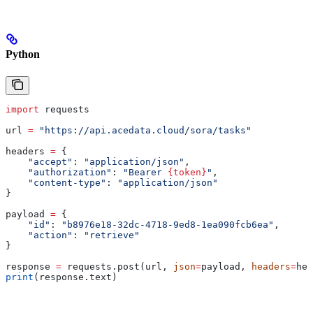
Python
import
 requests
url 
=
 "https://api.acedata.cloud/sora/tasks"
headers 
=
 {
    "accept"
: 
"application/json"
,
    "authorization"
: 
"Bearer 
{token}
"
,
    "content-type"
: 
"application/json"
}
payload 
=
 {
    "id"
: 
"b8976e18-32dc-4718-9ed8-1ea090fcb6ea"
,
    "action"
: 
"retrieve"
}
response 
=
 requests.post(url, 
json
=
payload, 
headers
=
hea
print
(response.text)