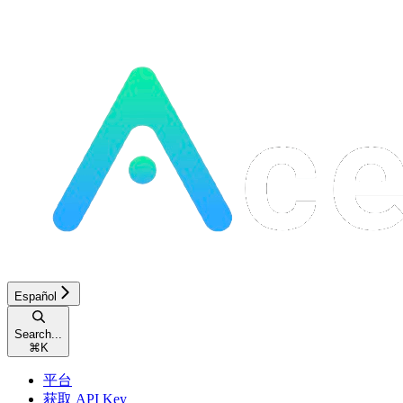
Español
Search...
⌘
K
平台
获取 API Key