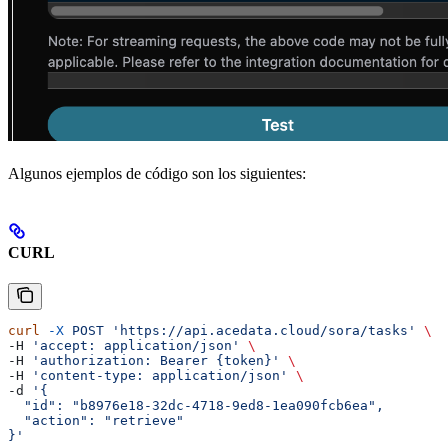
Algunos ejemplos de código son los siguientes:
CURL
curl
 -X
 POST
 'https://api.acedata.cloud/sora/tasks'
 \
-H 
'accept: application/json'
 \
-H 
'authorization: Bearer {token}'
 \
-H 
'content-type: application/json'
 \
-d 
'{
  "id": "b8976e18-32dc-4718-9ed8-1ea090fcb6ea",
  "action": "retrieve"
}'