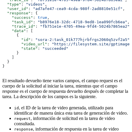
  "type"
: 
"videos"
,
  "user_id"
: 
"ad7afe47-cea9-4cda-980f-2ad8810e51cf"
,
  "response"
: {
    "success"
: 
true
,
    "task_id"
: 
"b8976e18-32dc-4718-9ed8-1ea090fcb6ea"
,
    "trace_id"
: 
"fb751e1e-4705-49ea-9fd4-5024b7865ea2"
,
    "data"
: [
      {
        "id"
: 
"sora-2:task_01k777hjrbfrgs2060q5zvf2a5"
,
        "video_url"
: 
"https://filesystem.site/gptimage/
        "state"
: 
"succeeded"
      }
    ]
  }
}
El resultado devuelto tiene varios campos, el campo request es el
cuerpo de la solicitud al iniciar la tarea, mientras que el campo
response es el cuerpo de respuesta devuelto después de completar la
tarea. La descripción de los campos es la siguiente.
, el ID de la tarea de video generada, utilizado para
id
identificar de manera única esta tarea de generación de video.
, información de solicitud en la tarea de video
request
consultada.
, información de respuesta en la tarea de video
response