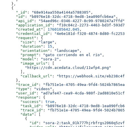
    },
    {
      "_id"
: 
"68e914aa550a4144a5788305"
,
      "id"
: 
"b8976e18-32dc-4718-9ed8-1ea090fcb6ea"
,
      "api_id"
: 
"54aed96c-0346-4227-8c99-9780247a7ffd"
,
      "application_id"
: 
"f10c04c2-2273-4463-bd3f-593d71
      "created_at"
: 
1760105642.045
,
      "credential_id"
: 
"4e6e181d-f320-4874-8d80-fc2253b
      "request"
: {
        "size"
: 
"large"
,
        "duration"
: 
15
,
        "orientation"
: 
"landscape"
,
        "prompt"
: 
"gato corriendo en el río"
,
        "model"
: 
"sora-2"
,
        "image_urls"
: [
          "https://cdn.acedata.cloud/11wfp4.png"
        ],
        "callback_url"
: 
"https://webhook.site/eb238c4f-
      },
      "trace_id"
: 
"fb751e1e-4705-49ea-9fd4-5024b7865ea2
      "type"
: 
"videos"
,
      "user_id"
: 
"ad7afe47-cea9-4cda-980f-2ad8810e51cf"
      "response"
: {
        "success"
: 
true
,
        "task_id"
: 
"b8976e18-32dc-4718-9ed8-1ea090fcb6e
        "trace_id"
: 
"fb751e1e-4705-49ea-9fd4-5024b7865e
        "data"
: [
          {
            "id"
: 
"sora-2:task_01k777hjrbfrgs2060q5zvf2