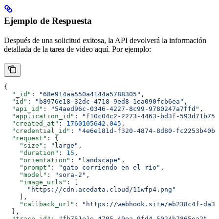
Ejemplo de Respuesta
Después de una solicitud exitosa, la API devolverá la información
detallada de la tarea de video aquí. Por ejemplo:
{
  "_id"
: 
"68e914aa550a4144a5788305"
,
  "id"
: 
"b8976e18-32dc-4718-9ed8-1ea090fcb6ea"
,
  "api_id"
: 
"54aed96c-0346-4227-8c99-9780247a7ffd"
,
  "application_id"
: 
"f10c04c2-2273-4463-bd3f-593d71b75a
  "created_at"
: 
1760105642.045
,
  "credential_id"
: 
"4e6e181d-f320-4874-8d80-fc2253b40b7
  "request"
: {
    "size"
: 
"large"
,
    "duration"
: 
15
,
    "orientation"
: 
"landscape"
,
    "prompt"
: 
"gato corriendo en el río"
,
    "model"
: 
"sora-2"
,
    "image_urls"
: [
      "https://cdn.acedata.cloud/11wfp4.png"
    ],
    "callback_url"
: 
"https://webhook.site/eb238c4f-da3b
  },
  "trace_id"
: 
"fb751e1e-4705-49ea-9fd4-5024b7865ea2"
,