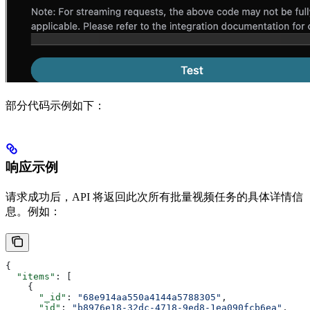
部分代码示例如下：
响应示例
请求成功后，API 将返回此次所有批量视频任务的具体详情信
息。例如：
{
  "items"
: [
    {
      "_id"
: 
"68e914aa550a4144a5788305"
,
      "id"
: 
"b8976e18-32dc-4718-9ed8-1ea090fcb6ea"
,