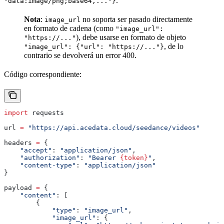
.
"data:image/png;base64,..."}
Nota
:
no soporta ser pasado directamente
image_url
en formato de cadena (como
"image_url":
), debe usarse en formato de objeto
"https://..."
, de lo
"image_url": {"url": "https://..."}
contrario se devolverá un error 400.
Código correspondiente:
import
 requests
url 
=
 "https://api.acedata.cloud/seedance/videos"
headers 
=
 {
    "accept"
: 
"application/json"
,
    "authorization"
: 
"Bearer 
{token}
"
,
    "content-type"
: 
"application/json"
}
payload 
=
 {
    "content"
: [
        {
            "type"
: 
"image_url"
,
            "image_url"
: {