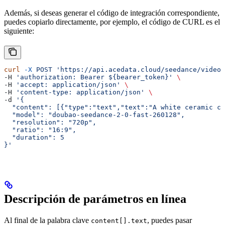
Además, si deseas generar el código de integración correspondiente,
puedes copiarlo directamente, por ejemplo, el código de CURL es el
siguiente:
curl
 -X
 POST
 'https://api.acedata.cloud/seedance/videos
-H 
'authorization: Bearer ${bearer_token}'
 \
-H 
'accept: application/json'
 \
-H 
'content-type: application/json'
 \
-d 
'{
  "content": [{"type":"text","text":"A white ceramic co
  "model": "doubao-seedance-2-0-fast-260128",
  "resolution": "720p",
  "ratio": "16:9",
  "duration": 5
}'
Descripción de parámetros en línea
Al final de la palabra clave
, puedes pasar
content[].text