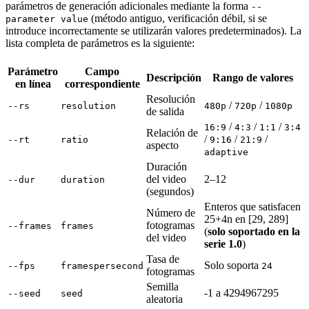
parámetros de generación adicionales mediante la forma
--
(método antiguo, verificación débil, si se
parameter value
introduce incorrectamente se utilizarán valores predeterminados). La
lista completa de parámetros es la siguiente:
Parámetro
Campo
Descripción
Rango de valores
en línea
correspondiente
Resolución
/
/
--rs
resolution
480p
720p
1080p
de salida
/
/
/
16:9
4:3
1:1
3:4
Relación de
/
/
/
--rt
ratio
9:16
21:9
aspecto
adaptive
Duración
del video
2–12
--dur
duration
(segundos)
Enteros que satisfacen
Número de
25+4n en [29, 289]
fotogramas
--frames
frames
(
solo soportado en la
del video
serie 1.0
)
Tasa de
Solo soporta
--fps
framespersecond
24
fotogramas
Semilla
-1 a 4294967295
--seed
seed
aleatoria