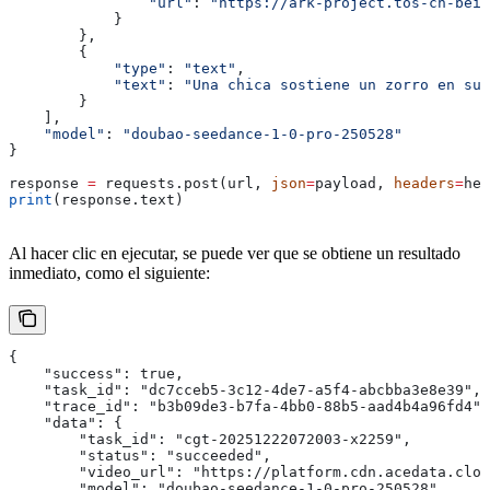
                "url"
: 
"https://ark-project.tos-cn-beij
            }
        },
        {
            "type"
: 
"text"
,
            "text"
: 
"Una chica sostiene un zorro en sus
        }
    ],
    "model"
: 
"doubao-seedance-1-0-pro-250528"
}
response 
=
 requests.post(url, 
json
=
payload, 
headers
=
hea
print
(response.text)
Al hacer clic en ejecutar, se puede ver que se obtiene un resultado
inmediato, como el siguiente:
{
    "success": true,
    "task_id": "dc7cceb5-3c12-4de7-a5f4-abcbba3e8e39",
    "trace_id": "b3b09de3-b7fa-4bb0-88b5-aad4b4a96fd4",
    "data": {
        "task_id": "cgt-20251222072003-x2259",
        "status": "succeeded",
        "video_url": "https://platform.cdn.acedata.clou
        "model": "doubao-seedance-1-0-pro-250528"