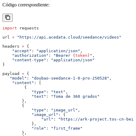
Código correspondiente:
import
 requests
url 
=
 "https://api.acedata.cloud/seedance/videos"
headers 
=
 {
    "accept"
: 
"application/json"
,
    "authorization"
: 
"Bearer 
{token}
"
,
    "content-type"
: 
"application/json"
}
payload 
=
 {
   "model"
: 
"doubao-seedance-1-0-pro-250528"
,
    "content"
: [
         {
            "type"
: 
"text"
,
            "text"
: 
"Toma de 360 grados"
        },
        {
            "type"
: 
"image_url"
,
            "image_url"
: {
                "url"
: 
"https://ark-project.tos-cn-beij
            },
            "role"
: 
"first_frame"
        },