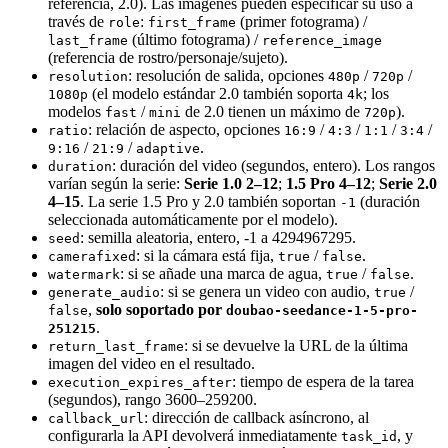
referencia, 2.0). Las imágenes pueden especificar su uso a
través de
:
(primer fotograma) /
role
first_frame
(último fotograma) /
last_frame
reference_image
(referencia de rostro/personaje/sujeto).
: resolución de salida, opciones
/
/
resolution
480p
720p
(el modelo estándar 2.0 también soporta
; los
1080p
4k
modelos
/
de 2.0 tienen un máximo de
).
fast
mini
720p
: relación de aspecto, opciones
/
/
/
/
ratio
16:9
4:3
1:1
3:4
/
/
.
9:16
21:9
adaptive
: duración del video (segundos, entero). Los rangos
duration
varían según la serie:
Serie 1.0 2–12
;
1.5 Pro 4–12
;
Serie 2.0
4–15
. La serie 1.5 Pro y 2.0 también soportan
(duración
-1
seleccionada automáticamente por el modelo).
: semilla aleatoria, entero, -1 a 4294967295.
seed
: si la cámara está fija,
/
.
camerafixed
true
false
: si se añade una marca de agua,
/
.
watermark
true
false
: si se genera un video con audio,
/
generate_audio
true
,
solo soportado por
false
doubao-seedance-1-5-pro-
.
251215
: si se devuelve la URL de la última
return_last_frame
imagen del video en el resultado.
: tiempo de espera de la tarea
execution_expires_after
(segundos), rango 3600–259200.
: dirección de callback asíncrono, al
callback_url
configurarla la API devolverá inmediatamente
, y
task_id