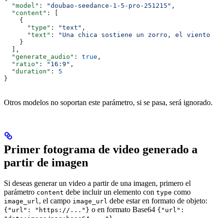
  "model"
: 
"doubao-seedance-1-5-pro-251215"
,
  "content"
: [
    {
      "type"
: 
"text"
,
      "text"
: 
"Una chica sostiene un zorro, el viento s
    }
  ],
  "generate_audio"
: 
true
,
  "ratio"
: 
"16:9"
,
  "duration"
: 
5
}
Otros modelos no soportan este parámetro, si se pasa, será ignorado.
Primer fotograma de video generado a
partir de imagen
Si deseas generar un video a partir de una imagen, primero el
parámetro
debe incluir un elemento con
como
content
type
, el campo
debe estar en formato de objeto:
image_url
image_url
o en formato Base64
{"url": "https://..."}
{"url":