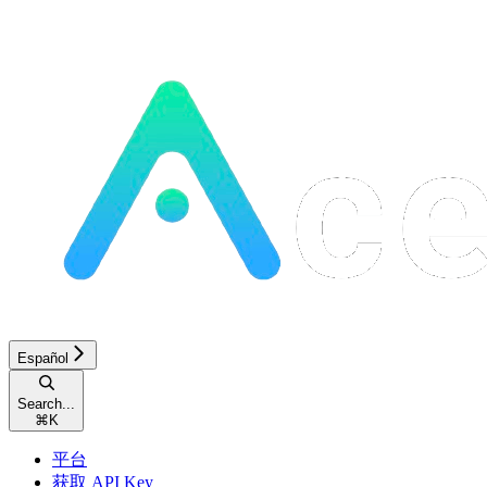
Español
Search...
⌘
K
平台
获取 API Key