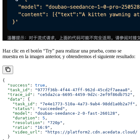
Haz clic en el botón “Try” para realizar una prueba, como se
muestra en la imagen anterior, y obtendremos el siguiente resultado:
{
  "success"
: 
true
,
  "task_id"
: 
"9777f36b-4f44-47ff-962d-45cd2f7aeaa8"
,
  "trace_id"
: 
"ce5da2ca-6695-4459-9d2c-2ef9f86db752"
,
  "data"
: {
    "task_id"
: 
"7e4e1773-510a-4a73-9ab4-98dd1a0b2a7f"
,
    "status"
: 
"succeeded"
,
    "model"
: 
"doubao-seedance-2-0-fast-260128"
,
    "duration"
: 
5
,
    "resolution"
: 
"720p"
,
    "ratio"
: 
"16:9"
,
    "video_url"
: 
"https://platform2.cdn.acedata.cloud/s
  }