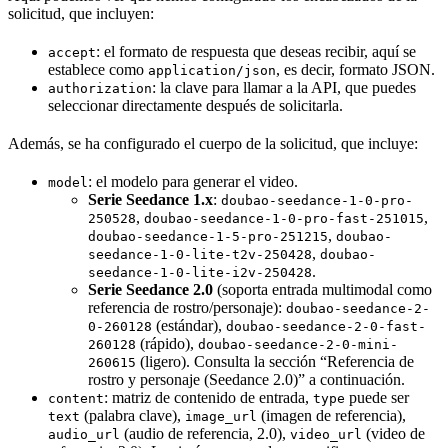
solicitud, que incluyen:
: el formato de respuesta que deseas recibir, aquí se
accept
establece como
, es decir, formato JSON.
application/json
: la clave para llamar a la API, que puedes
authorization
seleccionar directamente después de solicitarla.
Además, se ha configurado el cuerpo de la solicitud, que incluye:
: el modelo para generar el video.
model
Serie Seedance 1.x
:
doubao-seedance-1-0-pro-
,
,
250528
doubao-seedance-1-0-pro-fast-251015
,
doubao-seedance-1-5-pro-251215
doubao-
,
seedance-1-0-lite-t2v-250428
doubao-
.
seedance-1-0-lite-i2v-250428
Serie Seedance 2.0
(soporta entrada multimodal como
referencia de rostro/personaje):
doubao-seedance-2-
(estándar),
0-260128
doubao-seedance-2-0-fast-
(rápido),
260128
doubao-seedance-2-0-mini-
(ligero). Consulta la sección “Referencia de
260615
rostro y personaje (Seedance 2.0)” a continuación.
: matriz de contenido de entrada,
puede ser
content
type
(palabra clave),
(imagen de referencia),
text
image_url
(audio de referencia, 2.0),
(video de
audio_url
video_url