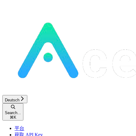
Deutsch
Search...
⌘
K
平台
获取 API Key