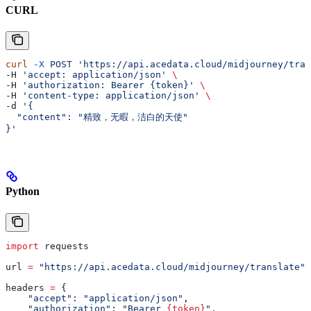
CURL
curl
 -X
 POST
 'https://api.acedata.cloud/midjourney/tran
-H 
'accept: application/json'
 \
-H 
'authorization: Bearer {token}'
 \
-H 
'content-type: application/json'
 \
-d 
'{
  "content": "精致，无暇，洁白的天使"
}'
Python
import
 requests
url 
=
 "https://api.acedata.cloud/midjourney/translate"
headers 
=
 {
    "accept"
: 
"application/json"
,
    "authorization"
: 
"Bearer 
{token}
"
,