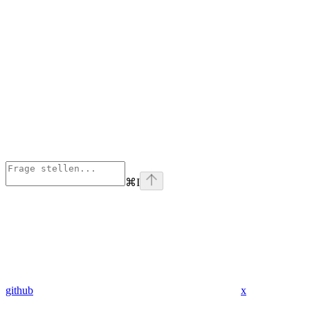
⌘
I
github
x