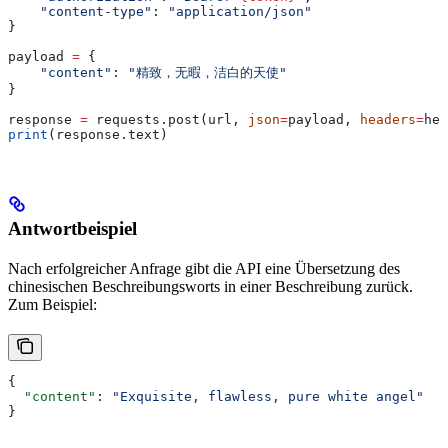
    "content-type"
: 
"application/json"
}
payload 
=
 {
    "content"
: 
"精致，无暇，洁白的天使"
}
response 
=
 requests.post(url, 
json
=
payload, 
headers
=
hea
print
(response.text)
Antwortbeispiel
Nach erfolgreicher Anfrage gibt die API eine Übersetzung des
chinesischen Beschreibungsworts in einer Beschreibung zurück.
Zum Beispiel:
{
  "content"
: 
"Exquisite, flawless, pure white angel"
}