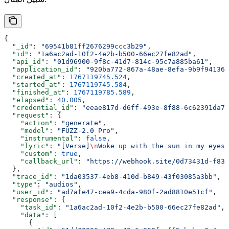
{
  "_id"
: 
"69541b81ff2676299ccc3b29"
,
  "id"
: 
"1a6ac2ad-10f2-4e2b-b500-66ec27fe82ad"
,
  "api_id"
: 
"01d96900-9f8c-41d7-814c-95c7a885ba61"
,
  "application_id"
: 
"920ba772-867a-48ae-8efa-9b9f941361
  "created_at"
: 
1767119745.524
,
  "started_at"
: 
1767119745.584
,
  "finished_at"
: 
1767119785.589
,
  "elapsed"
: 
40.005
,
  "credential_id"
: 
"eeae817d-d6ff-493e-8f88-6c62391da7c
  "request"
: {
    "action"
: 
"generate"
,
    "model"
: 
"FUZZ-2.0 Pro"
,
    "instrumental"
: 
false
,
    "lyric"
: 
"[Verse]
\n
Woke up with the sun in my eyes
\
    "custom"
: 
true
,
    "callback_url"
: 
"https://webhook.site/0d73431d-f833
  },
  "trace_id"
: 
"1da03537-4eb8-410d-b849-43f03085a3bb"
,
  "type"
: 
"audios"
,
  "user_id"
: 
"ad7afe47-cea9-4cda-980f-2ad8810e51cf"
,
  "response"
: {
    "task_id"
: 
"1a6ac2ad-10f2-4e2b-b500-66ec27fe82ad"
,
    "data"
: [
      {