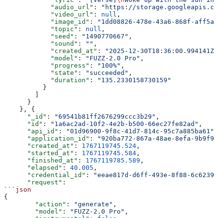
            "audio_url"
: 
"https://storage.googleapis.co
            "video_url"
: 
null
,
            "image_id"
: 
"1dd08826-478e-43a6-868f-aff5ab
            "topic"
: 
null
,
            "seed"
: 
"1490770667"
,
            "sound"
: 
""
,
            "created_at"
: 
"2025-12-30T18:36:00.994141Z"
            "model"
: 
"FUZZ-2.0 Pro"
,
            "progress"
: 
"100%"
,
            "state"
: 
"succeeded"
,
            "duration"
: 
"135.2330158730159"
          }
        ]
      }
    }, {
      "_id"
: 
"69541b81ff2676299ccc3b29"
,
      "id"
: 
"1a6ac2ad-10f2-4e2b-b500-66ec27fe82ad"
,
      "api_id"
: 
"01d96900-9f8c-41d7-814c-95c7a885ba61"
,
      "application_id"
: 
"920ba772-867a-48ae-8efa-9b9f94
      "created_at"
: 
1767119745.524
,
      "started_at"
: 
1767119745.584
,
      "finished_at"
: 
1767119785.589
,
      "elapsed"
: 
40.005
,
      "credential_id"
: 
"eeae817d-d6ff-493e-8f88-6c62391
      "request"
:
```json
{
        "action"
: 
"generate"
,
        "model"
: 
"FUZZ-2.0 Pro"
,