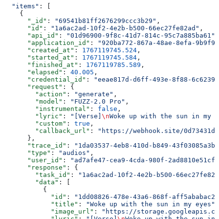
  "items"
: [
    {
      "_id"
: 
"69541b81ff2676299ccc3b29"
,
      "id"
: 
"1a6ac2ad-10f2-4e2b-b500-66ec27fe82ad"
,
      "api_id"
: 
"01d96900-9f8c-41d7-814c-95c7a885ba61"
,
      "application_id"
: 
"920ba772-867a-48ae-8efa-9b9f94
      "created_at"
: 
1767119745.524
,
      "started_at"
: 
1767119745.584
,
      "finished_at"
: 
1767119785.589
,
      "elapsed"
: 
40.005
,
      "credential_id"
: 
"eeae817d-d6ff-493e-8f88-6c62391
      "request"
: {
        "action"
: 
"generate"
,
        "model"
: 
"FUZZ-2.0 Pro"
,
        "instrumental"
: 
false
,
        "lyric"
: 
"[Verse]
\n
Woke up with the sun in my e
        "custom"
: 
true
,
        "callback_url"
: 
"https://webhook.site/0d73431d-
      },
      "trace_id"
: 
"1da03537-4eb8-410d-b849-43f03085a3bb
      "type"
: 
"audios"
,
      "user_id"
: 
"ad7afe47-cea9-4cda-980f-2ad8810e51cf"
      "response"
: {
        "task_id"
: 
"1a6ac2ad-10f2-4e2b-b500-66ec27fe82a
        "data"
: [
          {
            "id"
: 
"1dd08826-478e-43a6-868f-aff5ababac2c
            "title"
: 
"Woke up with the sun in my eyes"
,
            "image_url"
: 
"https://storage.googleapis.co
            "lyric"
: 
"[Verse]
\n
Woke up with the sun in 