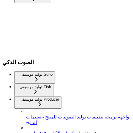
الصوت الذكي
توليد موسيقى Suno
توليد موسيقى Fish
توليد موسيقى Producer
واجهة برمجة تطبيقات توليد الصوتيات للمنتج - تعليمات
الدمج