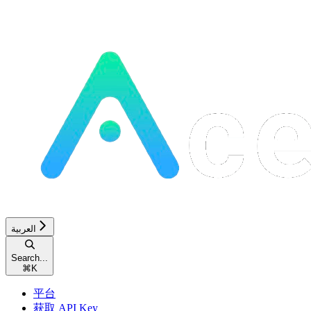
العربية
Search...
⌘
K
平台
获取 API Key