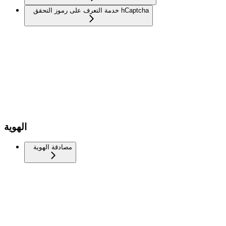
خدمة التعرف على رموز التحقق hCaptcha
الهوية
مصادقة الهوية