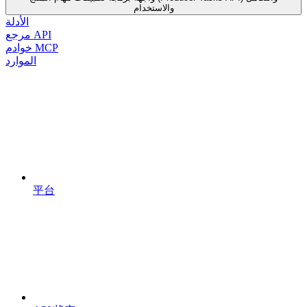
والاستخدام
الأدلة
مرجع API
خوادم MCP
الموارد
平台