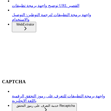
توضيح واجهة برمجة تطبيقات URL القصير
واجهة برمجة التطبيقات لترجمة التوطين: التوصيل
والاستخدام
WebExtrator
CAPTCHA
واجهة برمجة التطبيقات للتعرف على رموز التحقق الرقمية
باللغة الإنجليزية
خدمة التعرف على رموز التحقق Recaptcha