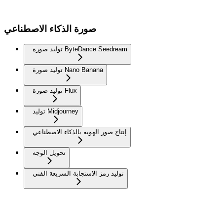
صورة الذكاء الاصطناعي
توليد صورة ByteDance Seedream
توليد صورة Nano Banana
توليد صورة Flux
توليد Midjourney
إنتاج صور الهوية بالذكاء الاصطناعي
تحويل الوجه
توليد رمز الاستجابة السريعة الفني