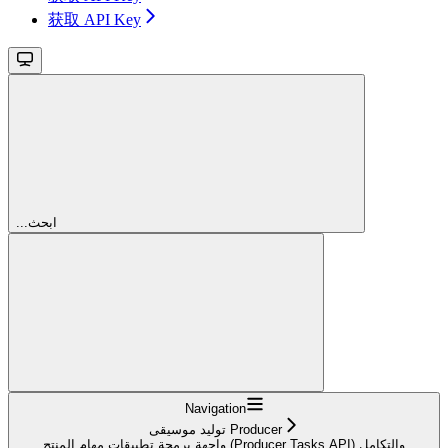
获取 API Key
...ابحث
Navigation
توليد موسيقى Producer
واجهة برمجة تطبيقات مهام المنتج (Producer Tasks API) والتكامل