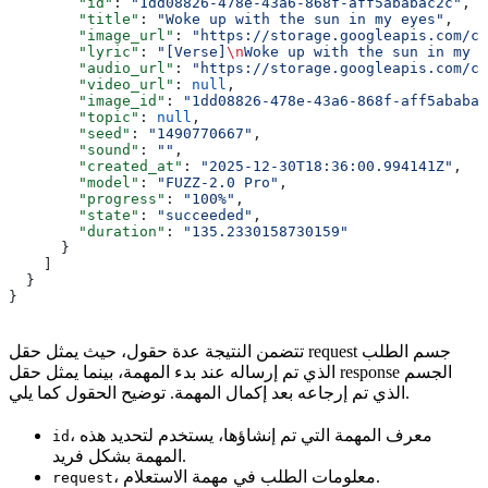
        "id"
: 
"1dd08826-478e-43a6-868f-aff5ababac2c"
,
        "title"
: 
"Woke up with the sun in my eyes"
,
        "image_url"
: 
"https://storage.googleapis.com/co
        "lyric"
: 
"[Verse]
\n
Woke up with the sun in my e
        "audio_url"
: 
"https://storage.googleapis.com/co
        "video_url"
: 
null
,
        "image_id"
: 
"1dd08826-478e-43a6-868f-aff5ababac
        "topic"
: 
null
,
        "seed"
: 
"1490770667"
,
        "sound"
: 
""
,
        "created_at"
: 
"2025-12-30T18:36:00.994141Z"
,
        "model"
: 
"FUZZ-2.0 Pro"
,
        "progress"
: 
"100%"
,
        "state"
: 
"succeeded"
,
        "duration"
: 
"135.2330158730159"
      }
    ]
  }
}
تتضمن النتيجة عدة حقول، حيث يمثل حقل request جسم الطلب
الذي تم إرساله عند بدء المهمة، بينما يمثل حقل response الجسم
الذي تم إرجاعه بعد إكمال المهمة. توضيح الحقول كما يلي.
، معرف المهمة التي تم إنشاؤها، يستخدم لتحديد هذه
id
المهمة بشكل فريد.
، معلومات الطلب في مهمة الاستعلام.
request