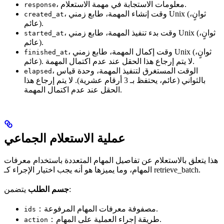
، معلومات الاستجابة في مهمة الاستعلام.
response
، وقت إنشاء المهمة، طابع زمني Unix (ثوانٍ،
created_at
عائم).
، وقت بدء تنفيذ المهمة، طابع زمني Unix (ثوانٍ،
started_at
عائم).
، وقت إكمال المهمة، طابع زمني Unix (ثوانٍ،
finished_at
عائم). لا يتم إرجاع هذا الحقل عند عدم اكتمال المهمة.
، الوقت المستغرق لتنفيذ المهمة، وحدة قياس
elapsed
بالثواني (عائم، يحتفظ بـ 3 أرقام عشرية). لا يتم إرجاع هذا
الحقل عند عدم اكتمال المهمة.
عملية الاستعلام الجماعي
هذا يتعلق بالاستعلام عن تفاصيل المهام المتعددة باستخدام معرفات
المهام، وما يميزها هو أنه يجب اختيار الإجراء كـ retrieve_batch.
يتضمن:
جسم الطلب
：مصفوفة معرفات المهام المرفوعة.
ids
：طريقة إجراء العملية على المهام.
action