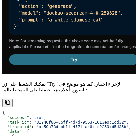
يمكنك الضغط على زر “Try” لإجراء اختبار، كما هو موضح في
الصورة أعلاه، هنا حصلنا على النتيجة التالية:
{
  "success"
: 
true
,
  "task_id"
: 
"81246f86-05ff-4d7d-9553-1013e0c1cd32"
,
  "trace_id"
: 
"ab50a78d-ab1f-457f-a46b-c2259cd5d35b"
,
  "data"
: [
    {