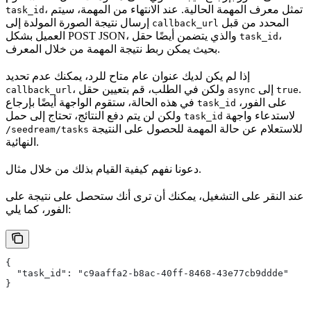
، تمثل معرف المهمة الحالية. عند الانتهاء من المهمة، سيتم
task_id
المحدد من قبل
إرسال نتيجة الصورة المولدة إلى
callback_url
،
العميل بشكل POST JSON، والذي يتضمن أيضًا حقل
task_id
بحيث يمكن ربط نتيجة المهمة من خلال المعرف.
إذا لم يكن لديك عنوان عام متاح للرد، يمكنك عدم تحديد
.
إلى
، ولكن في الطلب، قم بتعيين حقل
callback_url
async
true
على الفور،
في هذه الحالة، ستقوم الواجهة أيضًا بإرجاع
task_id
لاستدعاء واجهة
ولكن لن يتم دفع النتائج، تحتاج إلى حمل
task_id
للاستعلام عن حالة المهمة للحصول على النتيجة
/seedream/tasks
النهائية.
دعونا نفهم كيفية القيام بذلك من خلال مثال.
عند النقر على التشغيل، يمكنك أن ترى أنك ستحصل على نتيجة على
الفور، كما يلي:
{
  "task_id": "c9aaffa2-b8ac-40ff-8468-43e77cb9ddde"
}