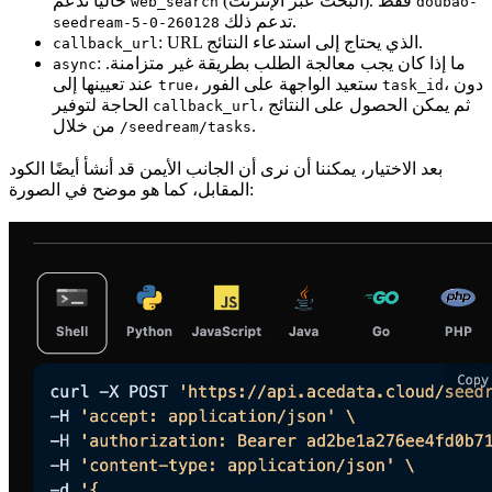
(البحث عبر الإنترنت). فقط
حاليًا تدعم
web_search
doubao-
تدعم ذلك.
seedream-5-0-260128
: URL الذي يحتاج إلى استدعاء النتائج.
callback_url
: ما إذا كان يجب معالجة الطلب بطريقة غير متزامنة.
async
، دون
، ستعيد الواجهة على الفور
عند تعيينها إلى
true
task_id
، ثم يمكن الحصول على النتائج
الحاجة لتوفير
callback_url
.
من خلال
/seedream/tasks
بعد الاختيار، يمكننا أن نرى أن الجانب الأيمن قد أنشأ أيضًا الكود
المقابل، كما هو موضح في الصورة: