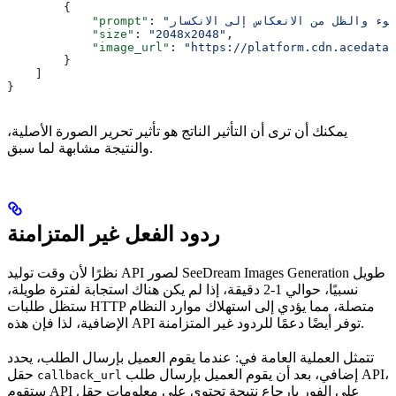
        {
            "prompt"
: 
            "size"
: 
"2048x2048"
,
            "image_url"
: 
"https://platform.cdn.acedata.
        }
    ]
}
يمكنك أن ترى أن التأثير الناتج هو تأثير تحرير الصورة الأصلية،
والنتيجة مشابهة لما سبق.
ردود الفعل غير المتزامنة
نظرًا لأن وقت توليد API لصور SeeDream Images Generation طويل
نسبيًا، حوالي 1-2 دقيقة، إذا لم يكن هناك استجابة لفترة طويلة،
ستظل طلبات HTTP متصلة، مما يؤدي إلى استهلاك موارد النظام
الإضافية، لذا فإن هذه API توفر أيضًا دعمًا للردود غير المتزامنة.
تتمثل العملية العامة في: عندما يقوم العميل بإرسال الطلب، يحدد
إضافي، بعد أن يقوم العميل بإرسال طلب API،
حقل
callback_url
ستقوم API على الفور بإرجاع نتيجة تحتوي على معلومات حقل