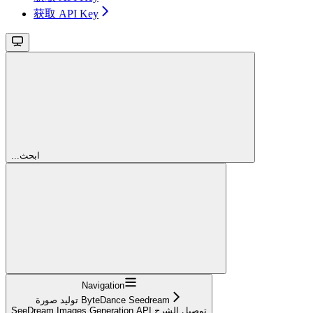
获取 API Key
...ابحث
Navigation
توليد صورة ByteDance Seedream
SeeDream Images Generation API توصيل الشرح