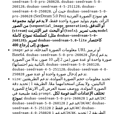
،
seedream-5-0-pro-260628
doubao-seedream-5-0-
،
،
260128
doubao-seedream-4-5-251128
doubao-
. حيث أن
seedream-4-0-250828
doubao-seedream-5-0-
(SeeDream 5.0 Pro) هو نموذج الصورة الفردية
pro-260628
الرائد، يقوم بتوليد صورة واحدة فقط،
لا يدعم توليد مجموعة
)، أو التدفق
من الصور (
sequential_image_generation
يجب تمرير
.
)
) أو البحث عبر الإنترنت (
(
stream
tools
model
كسلسلة نموذج كاملة (مثل
doubao-seedream-5-0-
كاختصار
)، تمرير
260128
doubao-seedream-5.0-lite
سيؤدي إلى إرجاع 400.
: معلومات الصورة المدخلة، تدعم URL أو ترميز
image
يدعم إدخال
Base64.
doubao-seedream-5-0-pro-260628
صورة واحدة أو عدة صور (من 2 إلى 10 صور، بدءًا من الصورة
،
الثانية يتم احتسابها)،
doubao-seedream-5-0-260128
،
doubao-seedream-4-5-251128
doubao-seedream-4-0-
تدعم إدخال صورة واحدة أو عدة صور.
250828
: تحديد معلومات حجم الصورة المولدة، تدعم الطريقتين
size
التاليتين، ولا يمكن استخدامهما معًا. الطريقة 1 | تحديد دقة
الصورة المولدة، ووصف نسبة العرض إلى الارتفاع للصورة
تختلف الإعدادات المدعومة لكل
.
بلغة طبيعية في
prompt
؛
/
يدعم
:
نموذج
doubao-seedream-5-0-pro-260628
1K
2K
؛
/
/
يدعم
doubao-seedream-5-0-260128
2K
3K
4K
doubao-
؛
/
يدعم فقط
seedream-4-5-251128
2K
4K
doubao-
. الطريقة 2 | تحديد
/
/
يدعم
seedream-4-0-250828
1K
2K
4K