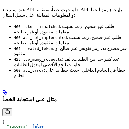
عند استدعاء API، إذا واجهت خطأ، ستقوم API بإرجاع رمز الخطأ
والمعلومات المقابلة. على سبيل المثال:
: طلب غير صحيح، ربما بسبب
400 token_mismatched
معلمات مفقودة أو غير صالحة.
: طلب غير صحيح، ربما بسبب
400 api_not_implemented
معلمات مفقودة أو غير صالحة.
: غير مصرح به، رمز تفويض غير صالح أو
401 invalid_token
مفقود.
: عدد كبير جدًا من الطلبات، لقد
429 too_many_requests
تجاوزت الحد الأقصى لمعدل الطلبات.
: خطأ في الخادم الداخلي، حدث خطأ ما على
500 api_error
الخادم.
مثال على استجابة الخطأ
{
  "success"
: 
false
,