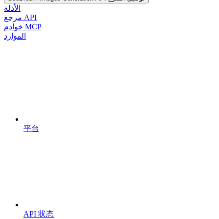
الأدلة
مرجع API
خوادم MCP
الموارد
平台
API 状态