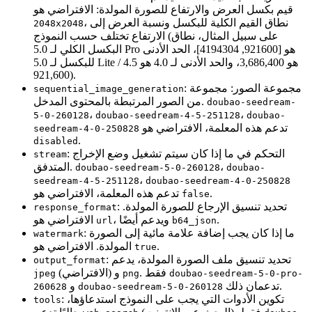
قيم بكسل العرض والارتفاع للصورة المولدة: الافتراضي هو
، نطاق القيم الكلية للبكسل ونسبة العرض إلى
2048x2048
الارتفاع تختلف حسب النموذج (على سبيل المثال، نطاق
البكسل الكلي لـ 5.0 Pro هو [921600, 4194304]، الحد الأدنى
للبكسل لـ 5.0 Lite / 4.5 هو 3,686,400، والحد الأدنى لـ 4.0 هو
921,600).
: مجموعة الصور: مجموعة
sequential_image_generation
من الصور المرتبطة بالمحتوى المدخل.
doubao-seedream-
،
،
5-0-260128
doubao-seedream-4-5-251128
doubao-
تدعم هذه المعلمة، الافتراضي هو
seedream-4-0-250828
.
disabled
: التحكم في ما إذا كان سيتم تشغيل وضع الإخراج
stream
،
المتدفق.
doubao-seedream-5-0-260128
doubao-
،
seedream-4-5-251128
doubao-seedream-4-0-250828
.
تدعم هذه المعلمة، الافتراضي هو
false
: تحديد تنسيق الإرجاع للصورة المولدة.
response_format
.
، ويدعم أيضًا
الافتراضي هو
url
b64_json
: ما إذا كان يجب إضافة علامة مائية إلى الصورة
watermark
.
المولدة. الافتراضي هو
true
: تحديد تنسيق ملف الصورة المولدة، يدعم
output_format
. فقط
(الافتراضي) و
jpeg
png
doubao-seedream-5-0-pro-
تدعمان ذلك.
و
260628
doubao-seedream-5-0-260128
: تكوين الأدوات التي يجب على النموذج استدعاؤها،
tools