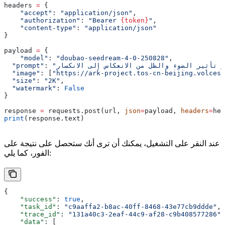
headers 
=
 {
    "accept"
: 
"application/json"
,
    "authorization"
: 
"Bearer 
{token}
"
,
    "content-type"
: 
"application/json"
}
payload 
=
 {
    "model"
: 
"doubao-seedream-4-0-250828"
,
  "prompt"
: 
  "image"
: [
"https://ark-project.tos-cn-beijing.volces.
  "size"
: 
"2K"
,
  "watermark"
: 
False
}
response 
=
 requests.post(url, 
json
=
payload, 
headers
=
hea
print
(response.text)
عند النقر على التشغيل، يمكنك أن ترى أنك ستحصل على نتيجة على
الفور، كما يلي:
{
    "success"
: 
true
,
    "task_id"
: 
"c9aaffa2-b8ac-40ff-8468-43e77cb9ddde"
,
    "trace_id"
: 
"131a40c3-2eaf-44c9-af28-c9b408577286"
,
    "data"
: [