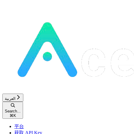
العربية
Search...
⌘
K
平台
获取 API Key