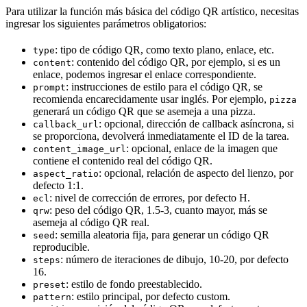
Para utilizar la función más básica del código QR artístico, necesitas
ingresar los siguientes parámetros obligatorios:
: tipo de código QR, como texto plano, enlace, etc.
type
: contenido del código QR, por ejemplo, si es un
content
enlace, podemos ingresar el enlace correspondiente.
: instrucciones de estilo para el código QR, se
prompt
recomienda encarecidamente usar inglés. Por ejemplo,
pizza
generará un código QR que se asemeja a una pizza.
: opcional, dirección de callback asíncrona, si
callback_url
se proporciona, devolverá inmediatamente el ID de la tarea.
: opcional, enlace de la imagen que
content_image_url
contiene el contenido real del código QR.
: opcional, relación de aspecto del lienzo, por
aspect_ratio
defecto 1:1.
: nivel de corrección de errores, por defecto H.
ecl
: peso del código QR, 1.5-3, cuanto mayor, más se
qrw
asemeja al código QR real.
: semilla aleatoria fija, para generar un código QR
seed
reproducible.
: número de iteraciones de dibujo, 10-20, por defecto
steps
16.
: estilo de fondo preestablecido.
preset
: estilo principal, por defecto custom.
pattern