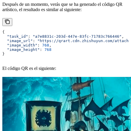
Después de un momento, verás que se ha generado el código QR
artístico, el resultado es similar al siguiente:
{
  "task_id"
: 
"a7e8831c-203d-447e-83fc-71783c766446"
,
  "image_url"
: 
"https://qrart.cdn.zhishuyun.com/attachm
  "image_width"
: 
768
,
  "image_height"
: 
768
}
El código QR es el siguiente: