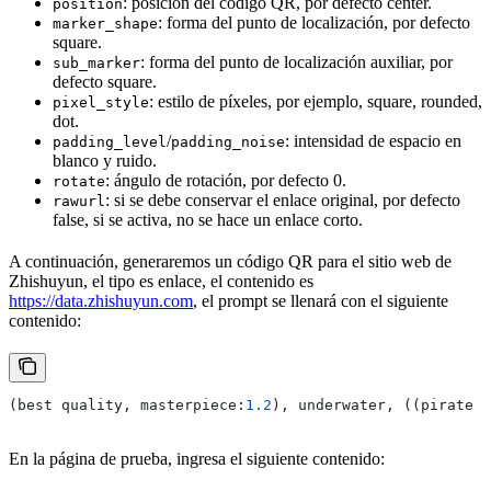
: posición del código QR, por defecto center.
position
: forma del punto de localización, por defecto
marker_shape
square.
: forma del punto de localización auxiliar, por
sub_marker
defecto square.
: estilo de píxeles, por ejemplo, square, rounded,
pixel_style
dot.
/
: intensidad de espacio en
padding_level
padding_noise
blanco y ruido.
: ángulo de rotación, por defecto 0.
rotate
: si se debe conservar el enlace original, por defecto
rawurl
false, si se activa, no se hace un enlace corto.
A continuación, generaremos un código QR para el sitio web de
Zhishuyun, el tipo es enlace, el contenido es
https://data.zhishuyun.com
, el prompt se llenará con el siguiente
contenido:
(
best
 quality
, 
masterpiece
:
1.2
), 
underwater
, ((
pirate
 s
En la página de prueba, ingresa el siguiente contenido: