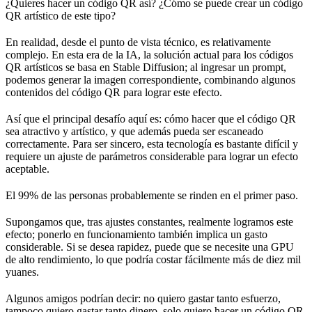
¿Quieres hacer un código QR así? ¿Cómo se puede crear un código
QR artístico de este tipo?
En realidad, desde el punto de vista técnico, es relativamente
complejo. En esta era de la IA, la solución actual para los códigos
QR artísticos se basa en Stable Diffusion; al ingresar un prompt,
podemos generar la imagen correspondiente, combinando algunos
contenidos del código QR para lograr este efecto.
Así que el principal desafío aquí es: cómo hacer que el código QR
sea atractivo y artístico, y que además pueda ser escaneado
correctamente. Para ser sincero, esta tecnología es bastante difícil y
requiere un ajuste de parámetros considerable para lograr un efecto
aceptable.
El 99% de las personas probablemente se rinden en el primer paso.
Supongamos que, tras ajustes constantes, realmente logramos este
efecto; ponerlo en funcionamiento también implica un gasto
considerable. Si se desea rapidez, puede que se necesite una GPU
de alto rendimiento, lo que podría costar fácilmente más de diez mil
yuanes.
Algunos amigos podrían decir: no quiero gastar tanto esfuerzo,
tampoco quiero gastar tanto dinero, solo quiero hacer un código QR