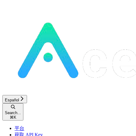
Español
Search...
⌘
K
平台
获取 API Key