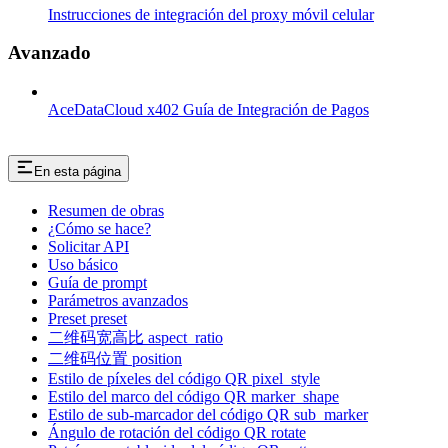
Instrucciones de integración del proxy móvil celular
Avanzado
AceDataCloud x402 Guía de Integración de Pagos
En esta página
Resumen de obras
¿Cómo se hace?
Solicitar API
Uso básico
Guía de prompt
Parámetros avanzados
Preset preset
二维码宽高比 aspect_ratio
二维码位置 position
Estilo de píxeles del código QR pixel_style
Estilo del marco del código QR marker_shape
Estilo de sub-marcador del código QR sub_marker
Ángulo de rotación del código QR rotate