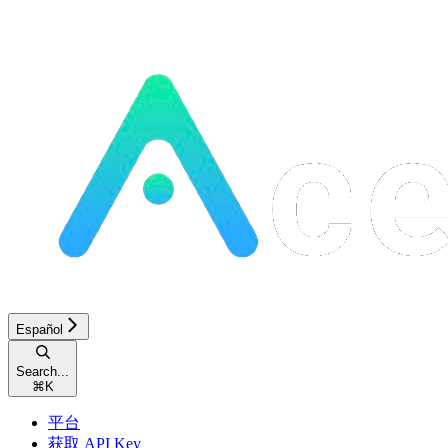
Español
Search...
⌘
K
平台
获取 API Key