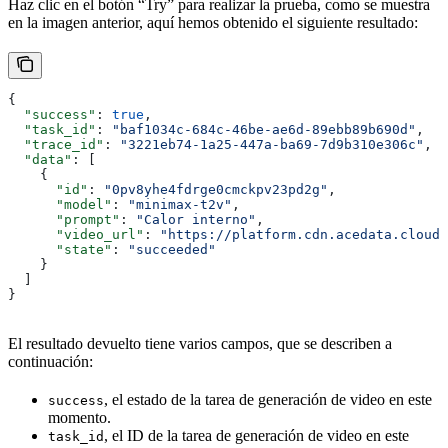
Haz clic en el botón “Try” para realizar la prueba, como se muestra
en la imagen anterior, aquí hemos obtenido el siguiente resultado:
{
  "success"
: 
true
,
  "task_id"
: 
"baf1034c-684c-46be-ae6d-89ebb89b690d"
,
  "trace_id"
: 
"3221eb74-1a25-447a-ba69-7d9b310e306c"
,
  "data"
: [
    {
      "id"
: 
"0pv8yhe4fdrge0cmckpv23pd2g"
,
      "model"
: 
"minimax-t2v"
,
      "prompt"
: 
"Calor interno"
,
      "video_url"
: 
"https://platform.cdn.acedata.cloud/
      "state"
: 
"succeeded"
    }
  ]
}
El resultado devuelto tiene varios campos, que se describen a
continuación:
, el estado de la tarea de generación de video en este
success
momento.
, el ID de la tarea de generación de video en este
task_id