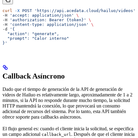
curl
 -X
 POST
 'https://api.acedata.cloud/hailuo/videos'
 
-H 
'accept: application/json'
 \
-H 
'authorization: Bearer {token}'
 \
-H 
'content-type: application/json'
 \
-d 
'{
  "action": "generate",
  "prompt": "Calor interno"
}'
Callback Asíncrono
Dado que el tiempo de generación de la API de generación de
videos de Hailuo es relativamente largo, aproximadamente de 1 a 2
minutos, si la API no responde durante mucho tiempo, la solicitud
HTTP mantendrá la conexión, lo que provocará un consumo
adicional de recursos del sistema. Por lo tanto, esta API también
ofrece soporte para callbacks asíncronos.
El flujo general es: cuando el cliente inicia la solicitud, se especifica
un campo adicional
. Después de que el cliente inicia
callback_url