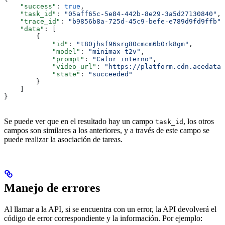
    "success"
: 
true
,
    "task_id"
: 
"05aff65c-5e84-442b-8e29-3a5d27130840"
,
    "trace_id"
: 
"b9856b8a-725d-45c9-befe-e789d9fd9ffb"
,
    "data"
: [
        {
            "id"
: 
"t80jhsf96srg80cmcm6b0rk8gm"
,
            "model"
: 
"minimax-t2v"
,
            "prompt"
: 
"Calor interno"
,
            "video_url"
: 
"https://platform.cdn.acedata.
            "state"
: 
"succeeded"
        }
    ]
}
Se puede ver que en el resultado hay un campo
, los otros
task_id
campos son similares a los anteriores, y a través de este campo se
puede realizar la asociación de tareas.
Manejo de errores
Al llamar a la API, si se encuentra con un error, la API devolverá el
código de error correspondiente y la información. Por ejemplo: