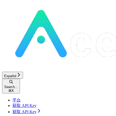
Español
Search...
⌘
K
平台
获取 API Key
获取 API Key