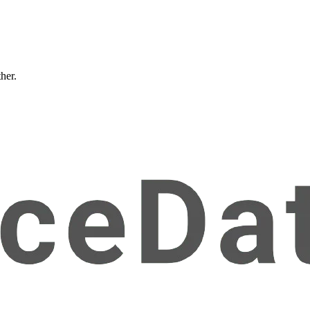
ther.