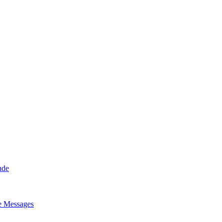
ude
de Messages