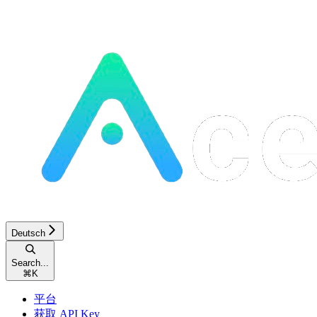
Deutsch
Search...
⌘
K
平台
获取 API Key