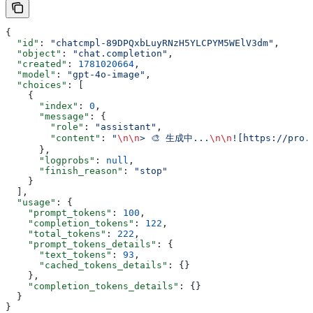
{
  "id"
: 
"chatcmpl-89DPQxbLuyRNzH5YLCPYM5WElV3dm"
,
  "object"
: 
"chat.completion"
,
  "created"
: 
1781020664
,
  "model"
: 
"gpt-4o-image"
,
  "choices"
: [
    {
      "index"
: 
0
,
      "message"
: {
        "role"
: 
"assistant"
,
        "content"
: 
"
\n\n
> 🎨 生成中...
\n\n
![https://pro.
      },
      "logprobs"
: 
null
,
      "finish_reason"
: 
"stop"
    }
  ],
  "usage"
: {
    "prompt_tokens"
: 
100
,
    "completion_tokens"
: 
122
,
    "total_tokens"
: 
222
,
    "prompt_tokens_details"
: {
      "text_tokens"
: 
93
,
      "cached_tokens_details"
: {}
    },
    "completion_tokens_details"
: {}
  }
}