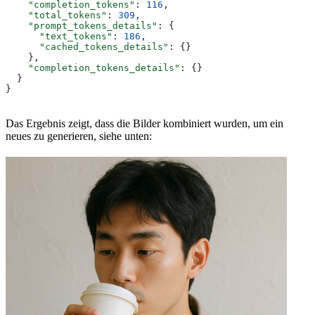
    "completion_tokens"
: 
116
,
    "total_tokens"
: 
309
,
    "prompt_tokens_details"
: {
      "text_tokens"
: 
186
,
      "cached_tokens_details"
: {}
    },
    "completion_tokens_details"
: {}
  }
}
Das Ergebnis zeigt, dass die Bilder kombiniert wurden, um ein
neues zu generieren, siehe unten: