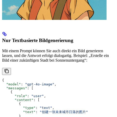
Nur Textbasierte Bildgenerierung
Mit einem Prompt können Sie auch direkt ein Bild generieren
lassen, und die Antwort erfolgt dialogartig. Beispiel: „Erstelle ein
Bild einer zukünftigen Stadt bei Sonnenuntergang“:
{
  "model"
: 
"gpt-4o-image"
,
  "messages"
: [
    {
      "role"
: 
"user"
,
      "content"
: [
        {
          "type"
: 
"text"
,
          "text"
: 
"创建一张未来城市日落的图片"
        }