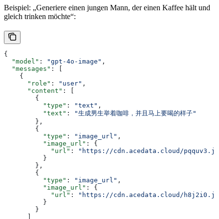
Beispiel: „Generiere einen jungen Mann, der einen Kaffee hält und
gleich trinken möchte“:
{
  "model"
: 
"gpt-4o-image"
,
  "messages"
: [
    {
      "role"
: 
"user"
,
      "content"
: [
        {
          "type"
: 
"text"
,
          "text"
: 
"生成男生举着咖啡，并且马上要喝的样子"
        },
        {
          "type"
: 
"image_url"
,
          "image_url"
: {
            "url"
: 
"https://cdn.acedata.cloud/pqquv3.jp
          }
        },
        {
          "type"
: 
"image_url"
,
          "image_url"
: {
            "url"
: 
"https://cdn.acedata.cloud/h8j2i0.jp
          }
        }
      ]