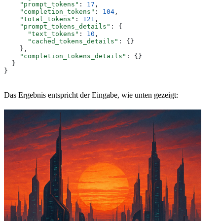
    "prompt_tokens"
: 
17
,
    "completion_tokens"
: 
104
,
    "total_tokens"
: 
121
,
    "prompt_tokens_details"
: {
      "text_tokens"
: 
10
,
      "cached_tokens_details"
: {}
    },
    "completion_tokens_details"
: {}
  }
}
Das Ergebnis entspricht der Eingabe, wie unten gezeigt: