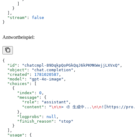
      ]
    }
  ],
  "stream"
: 
false
}
Antwortbeispiel:
{
  "id"
: 
"chatcmpl-89DqkpQoPGkQqJ6kPKMKWejjLXVxQ"
,
  "object"
: 
"chat.completion"
,
  "created"
: 
1781020587
,
  "model"
: 
"gpt-4o-image"
,
  "choices"
: [
    {
      "index"
: 
0
,
      "message"
: {
        "role"
: 
"assistant"
,
        "content"
: 
"
\n\n
> 🎨 生成中...
\n\n
![https://pro.
      },
      "logprobs"
: 
null
,
      "finish_reason"
: 
"stop"
    }
  ],
  "usage"
: {