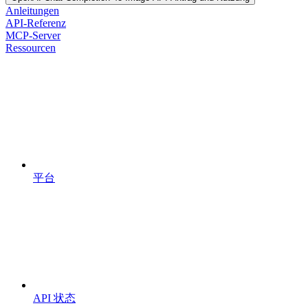
Anleitungen
API-Referenz
MCP-Server
Ressourcen
平台
API 状态