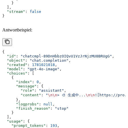
    }
  ],
  "stream"
: 
false
}
Antwortbeispiel:
{
  "id"
: 
"chatcmpl-89DnHbbzOIQvU1VzJrNjzMU8BRUgG"
,
  "object"
: 
"chat.completion"
,
  "created"
: 
1781021018
,
  "model"
: 
"gpt-4o-image"
,
  "choices"
: [
    {
      "index"
: 
0
,
      "message"
: {
        "role"
: 
"assistant"
,
        "content"
: 
"
\n\n
> 🎨 生成中...
\n\n
![https://pro.
      },
      "logprobs"
: 
null
,
      "finish_reason"
: 
"stop"
    }
  ],
  "usage"
: {
    "prompt_tokens"
: 
193
,