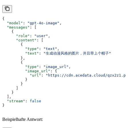
{
  "model"
: 
"gpt-4o-image"
,
  "messages"
: [
    {
      "role"
: 
"user"
,
      "content"
: [
        {
          "type"
: 
"text"
,
          "text"
: 
"生成动漫风格的图片，并且带上个帽子"
        },
        {
          "type"
: 
"image_url"
,
          "image_url"
: {
            "url"
: 
"https://cdn.acedata.cloud/qzx2z1.pn
          }
        }
      ]
    }
  ],
  "stream"
: 
false
}
Beispielhafte Antwort: