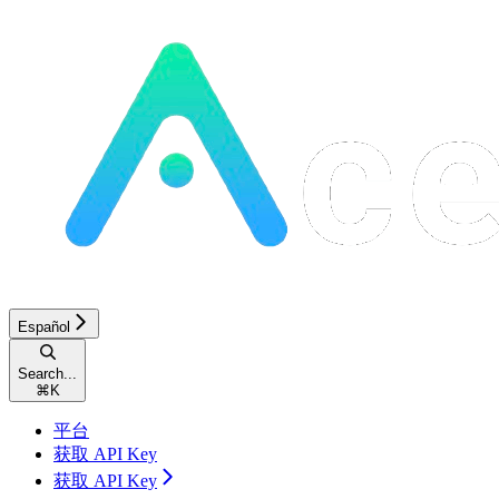
Español
Search...
⌘
K
平台
获取 API Key
获取 API Key