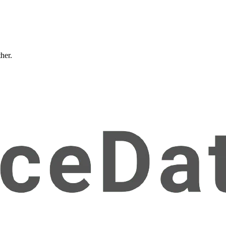
ther.