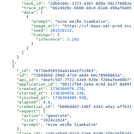
        "task_id"
: 
"2db0168c-2373-4367-8d9a-9dc778802e8
        "trace_id"
: 
"6624929c-bb80-40c0-81e8-d96af8405d
        "data"
: [
          {
            "prompt"
: 
"eine weiße Siamkatze"
,
            "image_url"
: 
"https://sf-maas-uat-prod.oss-
            "seed"
: 
281520112
,
            "timings"
: {
              "inference"
: 
3.193
            }
          }
        ]
      }
    },
    {
      "_id"
: 
"677de950550a4144a5f52963"
,
      "id"
: 
"72bdd69d-290d-4710-a6d4-60c78968865a"
,
      "api_id"
: 
"deefc5d7-7f22-43e9-929e-f2b6afee60b7"
,
      "application_id"
: 
"001c2f84-2a4a-4c4d-ba3f-8a89f4
      "created_at"
: 
1736304976.278
,
      "started_at"
: 
1736304976.338
,
      "finished_at"
: 
1736304985.938
,
      "elapsed"
: 
9.6
,
      "credential_id"
: 
"b00bddd3-140f-4343-a9a2-affb312
      "request"
: {
        "action"
: 
"generate"
,
        "size"
: 
"1024x1024"
,
        "prompt"
: 
"eine weiße Siamkatze"
      },
      "trace_id"
: 
"1dca4b49-d31d-42e6-83d9-7f0c56f62d31