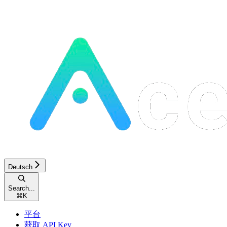
Deutsch
Search...
⌘
K
平台
获取 API Key