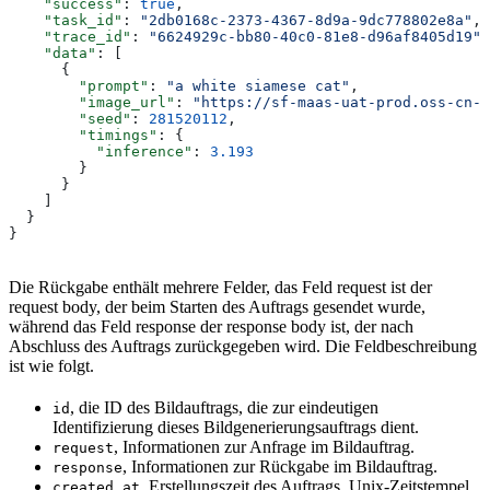
    "success"
: 
true
,
    "task_id"
: 
"2db0168c-2373-4367-8d9a-9dc778802e8a"
,
    "trace_id"
: 
"6624929c-bb80-40c0-81e8-d96af8405d19"
,
    "data"
: [
      {
        "prompt"
: 
"a white siamese cat"
,
        "image_url"
: 
"https://sf-maas-uat-prod.oss-cn-s
        "seed"
: 
281520112
,
        "timings"
: {
          "inference"
: 
3.193
        }
      }
    ]
  }
}
Die Rückgabe enthält mehrere Felder, das Feld request ist der
request body, der beim Starten des Auftrags gesendet wurde,
während das Feld response der response body ist, der nach
Abschluss des Auftrags zurückgegeben wird. Die Feldbeschreibung
ist wie folgt.
, die ID des Bildauftrags, die zur eindeutigen
id
Identifizierung dieses Bildgenerierungsauftrags dient.
, Informationen zur Anfrage im Bildauftrag.
request
, Informationen zur Rückgabe im Bildauftrag.
response
, Erstellungszeit des Auftrags, Unix-Zeitstempel
created_at