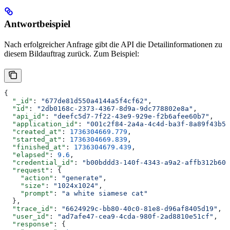
Antwortbeispiel
Nach erfolgreicher Anfrage gibt die API die Detailinformationen zu
diesem Bildauftrag zurück. Zum Beispiel:
{
  "_id"
: 
"677de81d550a4144a5f4cf62"
,
  "id"
: 
"2db0168c-2373-4367-8d9a-9dc778802e8a"
,
  "api_id"
: 
"deefc5d7-7f22-43e9-929e-f2b6afee60b7"
,
  "application_id"
: 
"001c2f84-2a4a-4c4d-ba3f-8a89f43b5b
  "created_at"
: 
1736304669.779
,
  "started_at"
: 
1736304669.839
,
  "finished_at"
: 
1736304679.439
,
  "elapsed"
: 
9.6
,
  "credential_id"
: 
"b00bddd3-140f-4343-a9a2-affb312b60d
  "request"
: {
    "action"
: 
"generate"
,
    "size"
: 
"1024x1024"
,
    "prompt"
: 
"a white siamese cat"
  },
  "trace_id"
: 
"6624929c-bb80-40c0-81e8-d96af8405d19"
,
  "user_id"
: 
"ad7afe47-cea9-4cda-980f-2ad8810e51cf"
,
  "response"
: {