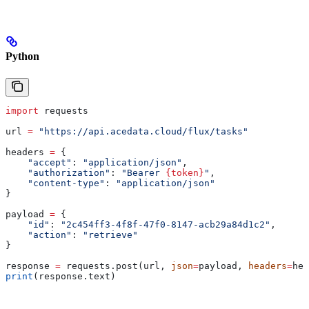
Python
import
 requests
url 
=
 "https://api.acedata.cloud/flux/tasks"
headers 
=
 {
    "accept"
: 
"application/json"
,
    "authorization"
: 
"Bearer 
{token}
"
,
    "content-type"
: 
"application/json"
}
payload 
=
 {
    "id"
: 
"2c454ff3-4f8f-47f0-8147-acb29a84d1c2"
,
    "action"
: 
"retrieve"
}
response 
=
 requests.post(url, 
json
=
payload, 
headers
=
hea
print
(response.text)