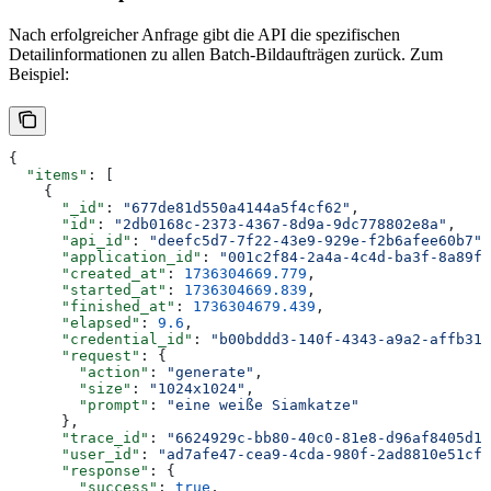
Nach erfolgreicher Anfrage gibt die API die spezifischen
Detailinformationen zu allen Batch-Bildaufträgen zurück. Zum
Beispiel:
{
  "items"
: [
    {
      "_id"
: 
"677de81d550a4144a5f4cf62"
,
      "id"
: 
"2db0168c-2373-4367-8d9a-9dc778802e8a"
,
      "api_id"
: 
"deefc5d7-7f22-43e9-929e-f2b6afee60b7"
,
      "application_id"
: 
"001c2f84-2a4a-4c4d-ba3f-8a89f4
      "created_at"
: 
1736304669.779
,
      "started_at"
: 
1736304669.839
,
      "finished_at"
: 
1736304679.439
,
      "elapsed"
: 
9.6
,
      "credential_id"
: 
"b00bddd3-140f-4343-a9a2-affb312
      "request"
: {
        "action"
: 
"generate"
,
        "size"
: 
"1024x1024"
,
        "prompt"
: 
"eine weiße Siamkatze"
      },
      "trace_id"
: 
"6624929c-bb80-40c0-81e8-d96af8405d19
      "user_id"
: 
"ad7afe47-cea9-4cda-980f-2ad8810e51cf"
      "response"
: {
        "success"
: 
true
,