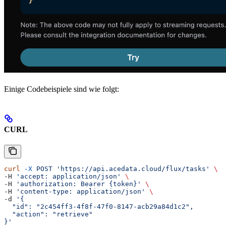
Einige Codebeispiele sind wie folgt:
CURL
curl
 -X
 POST
 'https://api.acedata.cloud/flux/tasks'
 \
-H 
'accept: application/json'
 \
-H 
'authorization: Bearer {token}'
 \
-H 
'content-type: application/json'
 \
-d 
'{
  "id": "2c454ff3-4f8f-47f0-8147-acb29a84d1c2",
  "action": "retrieve"
}'