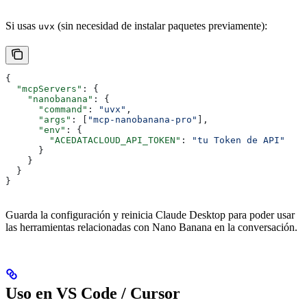
Si usas
(sin necesidad de instalar paquetes previamente):
uvx
{
  "mcpServers"
: {
    "nanobanana"
: {
      "command"
: 
"uvx"
,
      "args"
: [
"mcp-nanobanana-pro"
],
      "env"
: {
        "ACEDATACLOUD_API_TOKEN"
: 
"tu Token de API"
      }
    }
  }
}
Guarda la configuración y reinicia Claude Desktop para poder usar
las herramientas relacionadas con Nano Banana en la conversación.
Uso en VS Code / Cursor