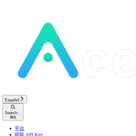
Español
Search...
⌘
K
平台
获取 API Key