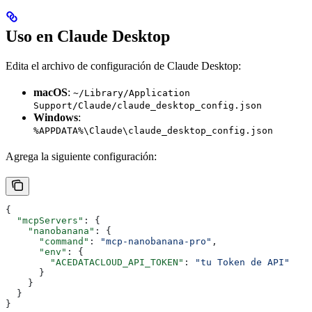
Uso en Claude Desktop
Edita el archivo de configuración de Claude Desktop:
macOS
:
~/Library/Application
Support/Claude/claude_desktop_config.json
Windows
:
%APPDATA%\Claude\claude_desktop_config.json
Agrega la siguiente configuración:
{
  "mcpServers"
: {
    "nanobanana"
: {
      "command"
: 
"mcp-nanobanana-pro"
,
      "env"
: {
        "ACEDATACLOUD_API_TOKEN"
: 
"tu Token de API"
      }
    }
  }
}