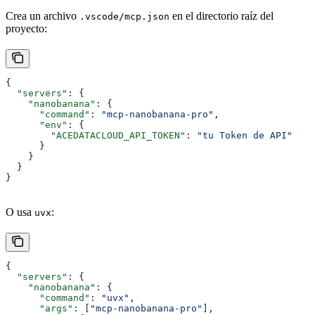
Crea un archivo
en el directorio raíz del
.vscode/mcp.json
proyecto:
{
  "servers"
: {
    "nanobanana"
: {
      "command"
: 
"mcp-nanobanana-pro"
,
      "env"
: {
        "ACEDATACLOUD_API_TOKEN"
: 
"tu Token de API"
      }
    }
  }
}
O usa
:
uvx
{
  "servers"
: {
    "nanobanana"
: {
      "command"
: 
"uvx"
,
      "args"
: [
"mcp-nanobanana-pro"
],