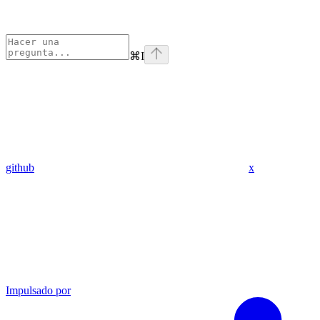
⌘
I
github
x
Impulsado por