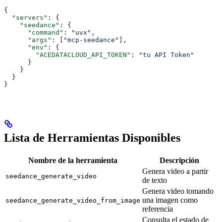
{
  "servers"
: {
    "seedance"
: {
      "command"
: 
"uvx"
,
      "args"
: [
"mcp-seedance"
],
      "env"
: {
        "ACEDATACLOUD_API_TOKEN"
: 
"tu API Token"
      }
    }
  }
}
Lista de Herramientas Disponibles
Nombre de la herramienta
Descripción
Genera video a partir
seedance_generate_video
de texto
Genera video tomando
una imagen como
seedance_generate_video_from_image
referencia
Consulta el estado de