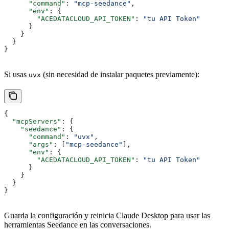
      "command"
: 
"mcp-seedance"
,
      "env"
: {
        "ACEDATACLOUD_API_TOKEN"
: 
"tu API Token"
      }
    }
  }
}
Si usas
(sin necesidad de instalar paquetes previamente):
uvx
{
  "mcpServers"
: {
    "seedance"
: {
      "command"
: 
"uvx"
,
      "args"
: [
"mcp-seedance"
],
      "env"
: {
        "ACEDATACLOUD_API_TOKEN"
: 
"tu API Token"
      }
    }
  }
}
Guarda la configuración y reinicia Claude Desktop para usar las
herramientas Seedance en las conversaciones.