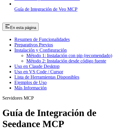
Guía de Integración de Veo MCP
En esta página
Resumen de Funcionalidades
Preparativos Previos
Instalación y Configuración
Método 1: Instalación con pip (recomendado)
Método 2: Instalación desde código fuente
Uso en Claude Desktop
Uso en VS Code / Cursor
Lista de Herramientas Disponibles
Ejemplos de Uso
Más Información
Servidores MCP
Guía de Integración de
Seedance MCP