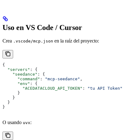
Uso en VS Code / Cursor
Crea
en la raíz del proyecto:
.vscode/mcp.json
{
  "servers"
: {
    "seedance"
: {
      "command"
: 
"mcp-seedance"
,
      "env"
: {
        "ACEDATACLOUD_API_TOKEN"
: 
"tu API Token"
      }
    }
  }
}
O usando
:
uvx