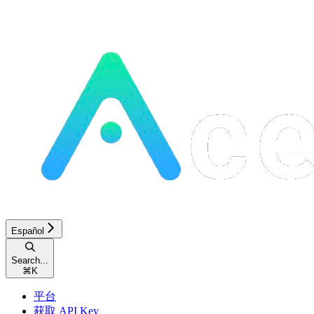
Español
Search...
⌘
K
平台
获取 API Key