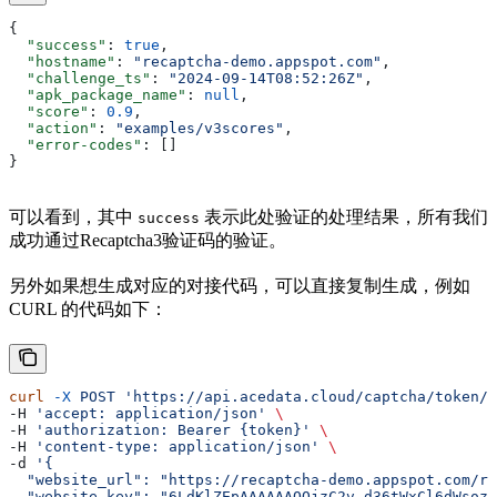
{
  "success"
: 
true
,
  "hostname"
: 
"recaptcha-demo.appspot.com"
,
  "challenge_ts"
: 
"2024-09-14T08:52:26Z"
,
  "apk_package_name"
: 
null
,
  "score"
: 
0.9
,
  "action"
: 
"examples/v3scores"
,
  "error-codes"
: []
}
可以看到，其中
表示此处验证的处理结果，所有我们
success
成功通过Recaptcha3验证码的验证。
另外如果想生成对应的对接代码，可以直接复制生成，例如
CURL 的代码如下：
curl
 -X
 POST
 'https://api.acedata.cloud/captcha/token/r
-H 
'accept: application/json'
 \
-H 
'authorization: Bearer {token}'
 \
-H 
'content-type: application/json'
 \
-d 
'{
  "website_url": "https://recaptcha-demo.appspot.com/re
  "website_key": "6LdKlZEpAAAAAAOQjzC2v_d36tWxCl6dWsozd