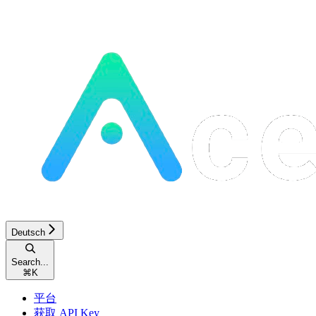
Deutsch
Search...
⌘
K
平台
获取 API Key