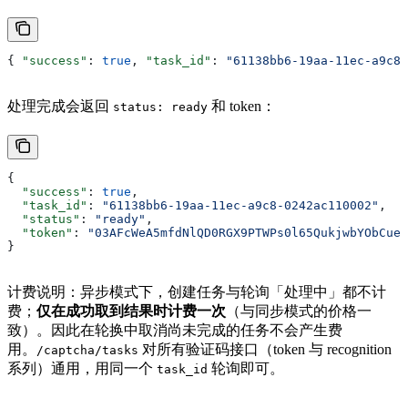
{ 
"success"
: 
true
, 
"task_id"
: 
"61138bb6-19aa-11ec-a9c8-
处理完成会返回
和 token：
status: ready
{
  "success"
: 
true
,
  "task_id"
: 
"61138bb6-19aa-11ec-a9c8-0242ac110002"
,
  "status"
: 
"ready"
,
  "token"
: 
"03AFcWeA5mfdNlQD0RGX9PTWPs0l65QukjwbYObCue5
}
计费说明：异步模式下，创建任务与轮询「处理中」都不计
费；
仅在成功取到结果时计费一次
（与同步模式的价格一
致）。因此在轮换中取消尚未完成的任务不会产生费
用。
对所有验证码接口（token 与 recognition
/captcha/tasks
系列）通用，用同一个
轮询即可。
task_id