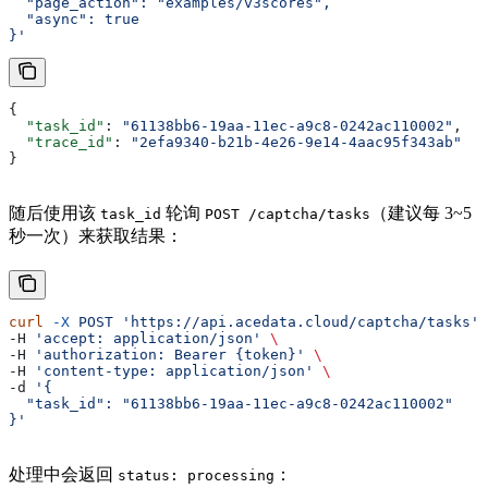
  "page_action": "examples/v3scores",
  "async": true
}'
{
  "task_id"
: 
"61138bb6-19aa-11ec-a9c8-0242ac110002"
,
  "trace_id"
: 
"2efa9340-b21b-4e26-9e14-4aac95f343ab"
}
随后使用该
轮询
（建议每 3~5
task_id
POST /captcha/tasks
秒一次）来获取结果：
curl
 -X
 POST
 'https://api.acedata.cloud/captcha/tasks'
 
-H 
'accept: application/json'
 \
-H 
'authorization: Bearer {token}'
 \
-H 
'content-type: application/json'
 \
-d 
'{
  "task_id": "61138bb6-19aa-11ec-a9c8-0242ac110002"
}'
处理中会返回
：
status: processing