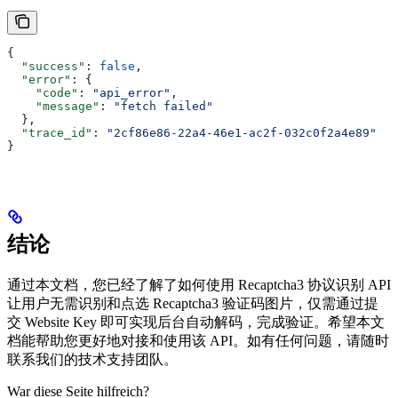
{
  "success"
: 
false
,
  "error"
: {
    "code"
: 
"api_error"
,
    "message"
: 
"fetch failed"
  },
  "trace_id"
: 
"2cf86e86-22a4-46e1-ac2f-032c0f2a4e89"
}
结论
通过本文档，您已经了解了如何使用 Recaptcha3 协议识别 API
让用户无需识别和点选 Recaptcha3 验证码图片，仅需通过提
交 Website Key 即可实现后台自动解码，完成验证。希望本文
档能帮助您更好地对接和使用该 API。如有任何问题，请随时
联系我们的技术支持团队。
War diese Seite hilfreich?