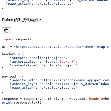
  "page_action": "examples/v3scores"
}'
Python 的对接代码如下：
import
 requests
url 
=
 "https://api.acedata.cloud/captcha/token/recaptch
headers 
=
 {
    "accept"
: 
"application/json"
,
    "authorization"
: 
"Bearer 
{token}
"
,
    "content-type"
: 
"application/json"
}
payload 
=
 {
    "website_url"
: 
"https://recaptcha-demo.appspot.com/
    "website_key"
: 
"6LdKlZEpAAAAAAOQjzC2v_d36tWxCl6dWso
    "page_action"
: 
"examples/v3scores"
}
response 
=
 requests.post(url, 
json
=
payload, 
headers
=
hea
print
(response.text)