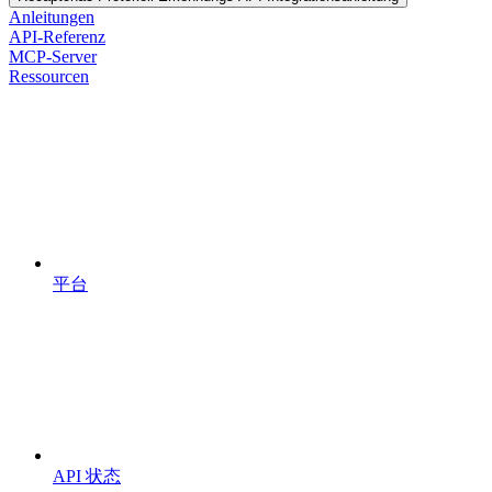
Anleitungen
API-Referenz
MCP-Server
Ressourcen
平台
API 状态