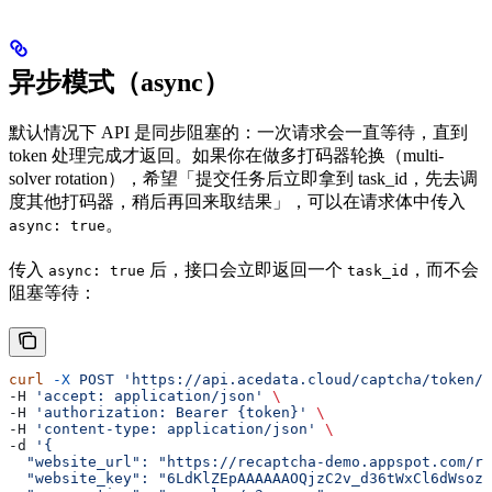
异步模式（async）
默认情况下 API 是同步阻塞的：一次请求会一直等待，直到
token 处理完成才返回。如果你在做多打码器轮换（multi-
solver rotation），希望「提交任务后立即拿到 task_id，先去调
度其他打码器，稍后再回来取结果」，可以在请求体中传入
。
async: true
传入
后，接口会立即返回一个
，而不会
async: true
task_id
阻塞等待：
curl
 -X
 POST
 'https://api.acedata.cloud/captcha/token/r
-H 
'accept: application/json'
 \
-H 
'authorization: Bearer {token}'
 \
-H 
'content-type: application/json'
 \
-d 
'{
  "website_url": "https://recaptcha-demo.appspot.com/re
  "website_key": "6LdKlZEpAAAAAAOQjzC2v_d36tWxCl6dWsozd