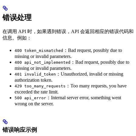
错误处理
在调用 API 时，如果遇到错误，API 会返回相应的错误代码和
信息。例如：
：Bad request, possibly due to
400 token_mismatched
missing or invalid parameters.
：Bad request, possibly due to
400 api_not_implemented
missing or invalid parameters.
：Unauthorized, invalid or missing
401 invalid_token
authorization token.
：Too many requests, you have
429 too_many_requests
exceeded the rate limit.
：Internal server error, something went
500 api_error
wrong on the server.
错误响应示例