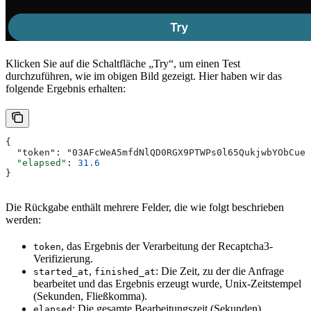
Klicken Sie auf die Schaltfläche „Try“, um einen Test
durchzuführen, wie im obigen Bild gezeigt. Hier haben wir das
folgende Ergebnis erhalten:
{
  "token": "03AFcWeA5mfdNlQD0RGX9PTWPs0l65QukjwbYObCue5
  "elapsed"
: 
31.6
}
Die Rückgabe enthält mehrere Felder, die wie folgt beschrieben
werden:
, das Ergebnis der Verarbeitung der Recaptcha3-
token
Verifizierung.
,
: Die Zeit, zu der die Anfrage
started_at
finished_at
bearbeitet und das Ergebnis erzeugt wurde, Unix-Zeitstempel
(Sekunden, Fließkomma).
: Die gesamte Bearbeitungszeit (Sekunden).
elapsed