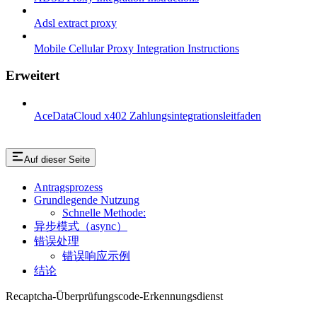
Adsl extract proxy
Mobile Cellular Proxy Integration Instructions
Erweitert
AceDataCloud x402 Zahlungsintegrationsleitfaden
Auf dieser Seite
Antragsprozess
Grundlegende Nutzung
Schnelle Methode:
异步模式（async）
错误处理
错误响应示例
结论
Recaptcha-Überprüfungscode-Erkennungsdienst