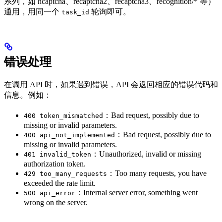
系列，如 hcaptcha、recaptcha2、recaptcha3、recognition/* 等）
通用，用同一个
轮询即可。
task_id
错误处理
在调用 API 时，如果遇到错误，API 会返回相应的错误代码和
信息。例如：
：Bad request, possibly due to
400 token_mismatched
missing or invalid parameters.
：Bad request, possibly due to
400 api_not_implemented
missing or invalid parameters.
：Unauthorized, invalid or missing
401 invalid_token
authorization token.
：Too many requests, you have
429 too_many_requests
exceeded the rate limit.
：Internal server error, something went
500 api_error
wrong on the server.