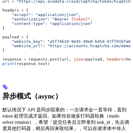
url 
=
 "https://api.acedata.cloud/captcha/token/hcaptcha
headers 
=
 {
    "accept"
: 
"application/json"
,
    "authorization"
: 
"Bearer 
{token}
"
,
    "content-type"
: 
"application/json"
}
payload 
=
 {
    "website_key"
: 
"a5f74b19-9e45-40e0-b45d-47ff91b7a6c
    "website_url"
: 
"https://accounts.hcaptcha.com/demo"
}
response 
=
 requests.post(url, 
json
=
payload, 
headers
=
hea
print
(response.text)
异步模式（async）
默认情况下 API 是同步阻塞的：一次请求会一直等待，直到
token 处理完成才返回。如果你在做多打码器轮换（multi-
solver rotation），希望「提交任务后立即拿到 task_id，先去调
度其他打码器，稍后再回来取结果」，可以在请求体中传入