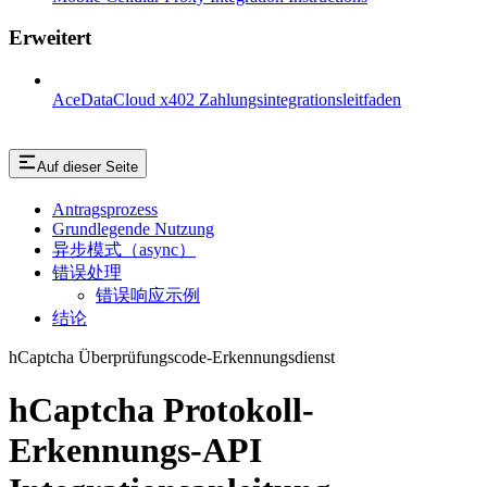
Erweitert
AceDataCloud x402 Zahlungsintegrationsleitfaden
Auf dieser Seite
Antragsprozess
Grundlegende Nutzung
异步模式（async）
错误处理
错误响应示例
结论
hCaptcha Überprüfungscode-Erkennungsdienst
hCaptcha Protokoll-
Erkennungs-API