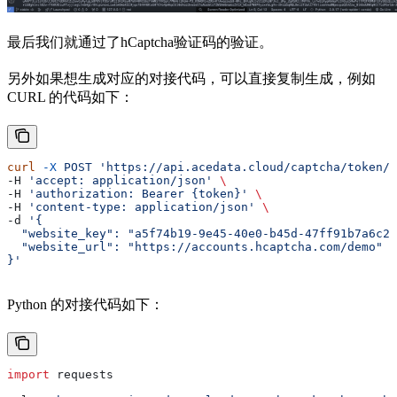
最后我们就通过了hCaptcha验证码的验证。
另外如果想生成对应的对接代码，可以直接复制生成，例如
CURL 的代码如下：
curl
 -X
 POST
 'https://api.acedata.cloud/captcha/token/h
-H 
'accept: application/json'
 \
-H 
'authorization: Bearer {token}'
 \
-H 
'content-type: application/json'
 \
-d 
'{
  "website_key": "a5f74b19-9e45-40e0-b45d-47ff91b7a6c2"
  "website_url": "https://accounts.hcaptcha.com/demo"
}'
Python 的对接代码如下：
import
 requests