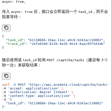
。
async: true
传入
后，接口会立即返回一个
，而不会
async: true
task_id
阻塞等待：
{
  "task_id"
: 
"61138bb6-19aa-11ec-a9c8-0242ac110002"
,
  "trace_id"
: 
"2efa9340-b21b-4e26-9e14-4aac95f343ab"
}
随后使用该
轮询
（建议每 3~5
task_id
POST /captcha/tasks
秒一次）来获取结果：
curl
 -X
 POST
 'https://api.acedata.cloud/captcha/tasks'
 
-H 
'accept: application/json'
 \
-H 
'authorization: Bearer {token}'
 \
-H 
'content-type: application/json'
 \
-d 
'{
  "task_id": "61138bb6-19aa-11ec-a9c8-0242ac110002"
}'