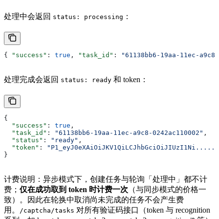
处理中会返回
：
status: processing
{ 
"success"
: 
true
, 
"task_id"
: 
"61138bb6-19aa-11ec-a9c8-
处理完成会返回
和 token：
status: ready
{
  "success"
: 
true
,
  "task_id"
: 
"61138bb6-19aa-11ec-a9c8-0242ac110002"
,
  "status"
: 
"ready"
,
  "token"
: 
"P1_eyJ0eXAiOiJKV1QiLCJhbGciOiJIUzI1Ni......
}
计费说明：异步模式下，创建任务与轮询「处理中」都不计
费；
仅在成功取到 token 时计费一次
（与同步模式的价格一
致）。因此在轮换中取消尚未完成的任务不会产生费
用。
对所有验证码接口（token 与 recognition
/captcha/tasks