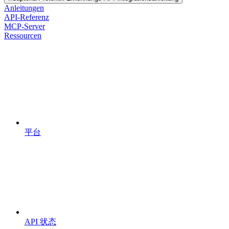
Anleitungen
API-Referenz
MCP-Server
Ressourcen
平台
API 状态