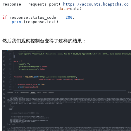
response 
=
 requests.post(
'https://accounts.hcaptcha.com
                        data
=
data)
if
 response.status_code 
==
 200
:
    print
(response.text)
然后我们观察控制台变得了这样的结果：