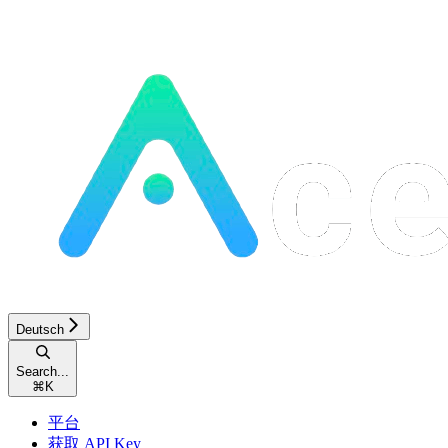
Deutsch
Search...
⌘
K
平台
获取 API Key