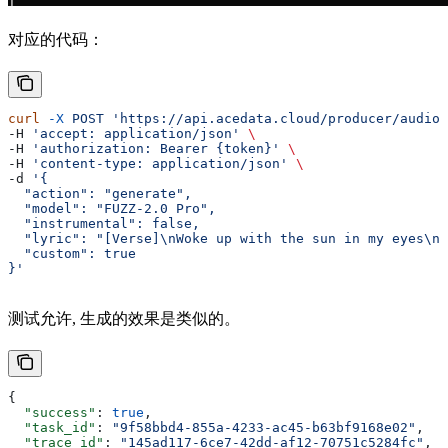
对应的代码：
curl
 -X
 POST
 'https://api.acedata.cloud/producer/audios
-H 
'accept: application/json'
 \
-H 
'authorization: Bearer {token}'
 \
-H 
'content-type: application/json'
 \
-d 
'{
  "action": "generate",
  "model": "FUZZ-2.0 Pro",
  "instrumental": false,
  "lyric": "[Verse]\nWoke up with the sun in my eyes\nN
  "custom": true
}'
测试允许, 生成的效果是类似的。
{
  "success"
: 
true
,
  "task_id"
: 
"9f58bbd4-855a-4233-ac45-b63bf9168e02"
,
  "trace_id"
: 
"145ad117-6ce7-42dd-af12-70751c5284fc"
,