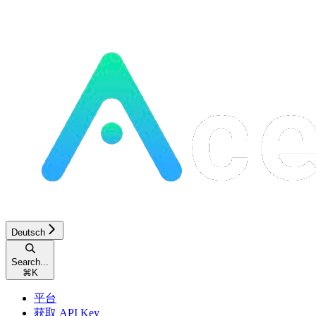
Deutsch
Search...
⌘
K
平台
获取 API Key