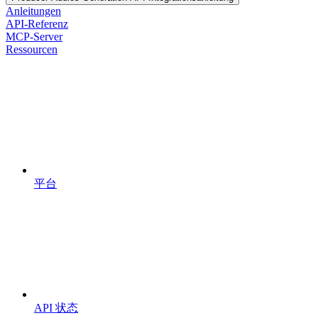
Anleitungen
API-Referenz
MCP-Server
Ressourcen
平台
API 状态