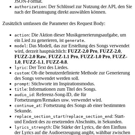
JSON-Format.
: Der Schlüssel zur Nutzung der API, den Sie
authorization
nach der Beantragung direkt auswählen können.
Zusätzlich umfassen die Parameter des Request Body:
: Die Aktion dieser Musikgenerierungsaufgabe, um
action
ein Lied zu generieren, ist
.
generate
: Das Modell, das zur Erstellung des Songs verwendet
model
wird, derzeit hauptsächlich:
FUZZ-2.0 Pro
,
FUZZ-2.0
,
FUZZ-2.0 Raw
,
FUZZ-1.1 Pro
,
FUZZ-1.0 Pro
,
FUZZ-
1.0
,
FUZZ-1.1
,
FUZZ-0.8
.
: Der Text des Liedes.
lyric
: Ob die benutzerdefinierte Methode zur Generierung
custom
des Songs verwendet werden soll.
: Stichworte im Inspirationsmodus.
prompt
: Informationen zum Titel des Songs.
title
: Referenz-Song-ID, die für
audio_id
Fortsetzungen/Remakes usw. verwendet wird.
: Fortsetzung des Songs ab einer bestimmten
continue_at
Sekunde.
/
: Start-
replace_section_start
replace_section_end
und Endzeit des zu ersetzenden Abschnitts, in Sekunden.
: Die Stärke der Lyrics, die den Einfluss
lyrics_strength
der Lyrics auf die Audioerzeugung angibt, wählbar zwischen