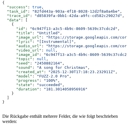
{
  "success"
: 
true
,
  "task_id"
: 
"82fd443a-903a-4f18-8028-12d2f8a0a4be"
,
  "trace_id"
: 
"d85839fa-0bb1-42da-a9fc-cd582c29027d"
,
  "data"
: [
    {
      "id"
: 
"6c947f13-a3c5-4b9c-8609-5639c37cdc2d"
,
      "title"
: 
"Untitled"
,
      "image_url"
: 
"https://storage.googleapis.com/corp
      "lyric"
: 
"[Instrumental]"
,
      "audio_url"
: 
"https://storage.googleapis.com/corp
      "video_url"
: 
null
,
      "image_id"
: 
"6c947f13-a3c5-4b9c-8609-5639c37cdc2d
      "topic"
: 
null
,
      "seed"
: 
"2450882164"
,
      "sound"
: 
"A song for Christmas"
,
      "created_at"
: 
"2025-12-30T17:18:23.232911Z"
,
      "model"
: 
"FUZZ-2.0 Pro"
,
      "progress"
: 
"100%"
,
      "state"
: 
"succeeded"
,
      "duration"
: 
"181.3014058956916"
    }
  ]
}
Die Rückgabe enthält mehrere Felder, die wie folgt beschrieben
werden: