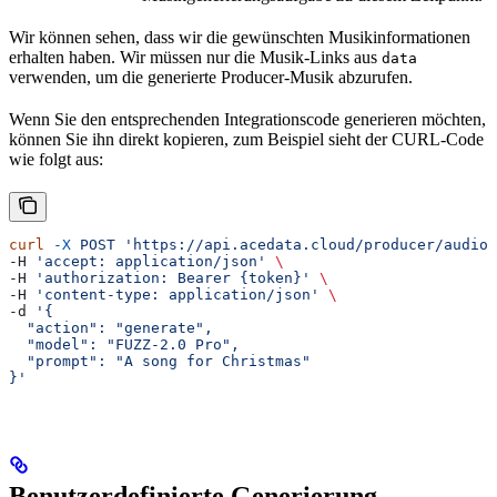
Wir können sehen, dass wir die gewünschten Musikinformationen
erhalten haben. Wir müssen nur die Musik-Links aus
data
verwenden, um die generierte Producer-Musik abzurufen.
Wenn Sie den entsprechenden Integrationscode generieren möchten,
können Sie ihn direkt kopieren, zum Beispiel sieht der CURL-Code
wie folgt aus:
curl
 -X
 POST
 'https://api.acedata.cloud/producer/audios
-H 
'accept: application/json'
 \
-H 
'authorization: Bearer {token}'
 \
-H 
'content-type: application/json'
 \
-d 
'{
  "action": "generate",
  "model": "FUZZ-2.0 Pro",
  "prompt": "A song for Christmas"
}'
Benutzerdefinierte Generierung