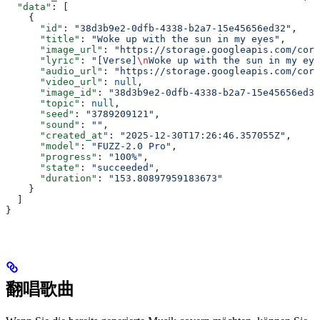
  "data"
: [
    {
      "id"
: 
"38d3b9e2-0dfb-4338-b2a7-15e45656ed32"
,
      "title"
: 
"Woke up with the sun in my eyes"
,
      "image_url"
: 
"https://storage.googleapis.com/corp
      "lyric"
: 
"[Verse]
\n
Woke up with the sun in my eye
      "audio_url"
: 
"https://storage.googleapis.com/corp
      "video_url"
: 
null
,
      "image_id"
: 
"38d3b9e2-0dfb-4338-b2a7-15e45656ed32
      "topic"
: 
null
,
      "seed"
: 
"3789209121"
,
      "sound"
: 
""
,
      "created_at"
: 
"2025-12-30T17:26:46.357055Z"
,
      "model"
: 
"FUZZ-2.0 Pro"
,
      "progress"
: 
"100%"
,
      "state"
: 
"succeeded"
,
      "duration"
: 
"153.80897959183673"
    }
  ]
}
翻唱歌曲