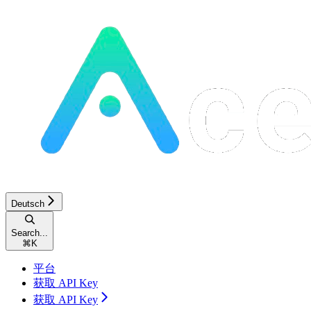
Deutsch
Search...
⌘
K
平台
获取 API Key
获取 API Key