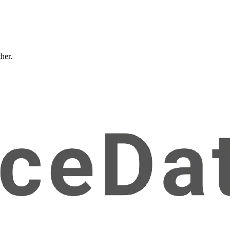
ther.