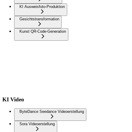
KI Ausweisfoto-Produktion
Gesichtstransformation
Kunst QR-Code-Generation
KI Video
ByteDance Seedance Videoerstellung
Sora Videoerstellung